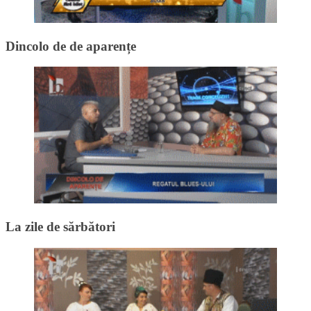
Dincolo de de aparențe
La zile de sărbători