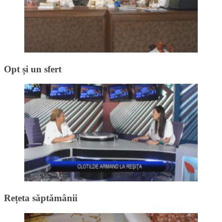
Opt și un sfert
Rețeta săptămânii