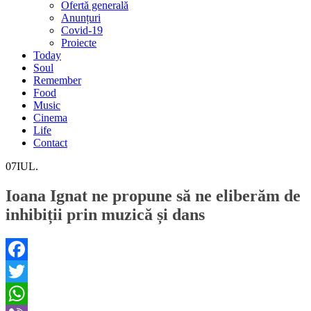
Ofertă generală
Anunțuri
Covid-19
Proiecte
Today
Soul
Remember
Food
Music
Cinema
Life
Contact
07
IUL.
Ioana Ignat ne propune să ne eliberăm de
inhibiții prin muzică și dans
Facebook
Twitter