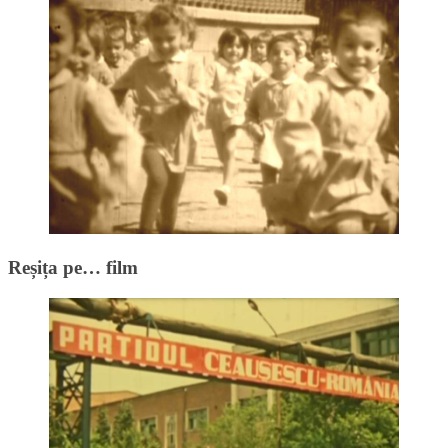
Reșița pe… film