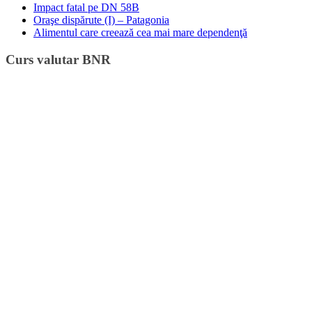
Impact fatal pe DN 58B
Oraşe dispărute (I) – Patagonia
Alimentul care creează cea mai mare dependenţă
Curs valutar BNR