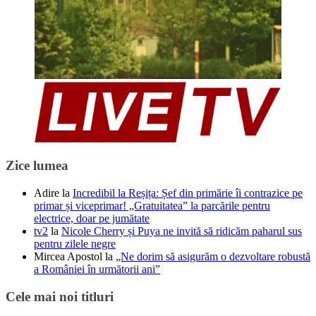
Zice lumea
Adire
la
Incredibil la Reșița: Șef din primărie îi contrazice pe
primar și viceprimar! „Gratuitatea” la parcările pentru
electrice, doar pe jumătate
tv2
la
Nicole Cherry și Puya ne invită să ridicăm paharul sus
pentru zilele negre
Mircea Apostol
la
„Ne dorim să asigurăm o dezvoltare robustă
a României în următorii ani”
Cele mai noi titluri