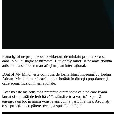
Ioana Ignat ne propune să ne eliberăm de inhibiții prin muzică și
dans. Noul ei single se numește „Out of my mind” și ne arată dorința
artistei de a se face remarcată și în plan internațional.
„Out of My Mind” este compusă de Ioana Ignat împreună cu Iordan
Adrian. Melodia marchează un pas hotărât în direcția pop-dance și
către scena muzicii internaționale.
Aceasta este melodia mea preferată dintre toate cele pe care le-am
lansat și sunt atât de fericită că în sfârșit este a voastră. Sper să
găsească un loc în inima voastră așa cum a găsit în a mea. Ascultați-
o și spuneți-mi ce părere aveți”, a spus Ioana Ignat.