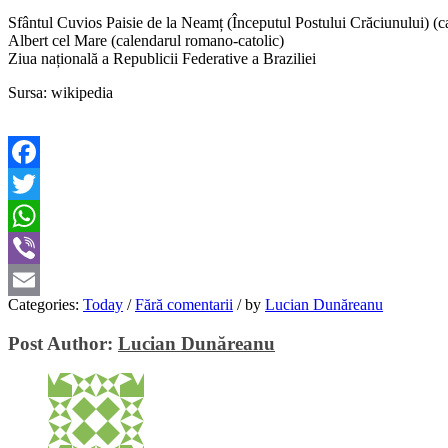
Sfântul Cuvios Paisie de la Neamț (Începutul Postului Crăciunului) (ca
Albert cel Mare (calendarul romano-catolic)
Ziua națională a Republicii Federative a Braziliei
Sursa: wikipedia
Facebook
Twitter
WhatsApp
Viber
Categories:
Today
/
Fără comentarii
/
by
Lucian Dunăreanu
Email
Post Author:
Lucian Dunăreanu