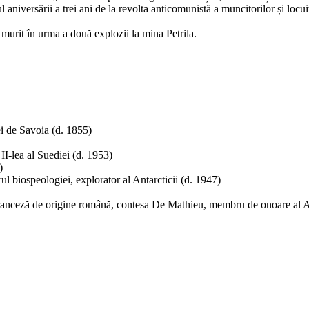
l aniversării a trei ani de la revolta anticomunistă a muncitorilor și loc
murit în urma a două explozii la mina Petrila.
 de Savoia (d. 1855)
II-lea al Suediei (d. 1953)
)
biospeologiei, explorator al Antarcticii (d. 1947)
 franceză de origine română, contesa De Mathieu, membru de onoare al