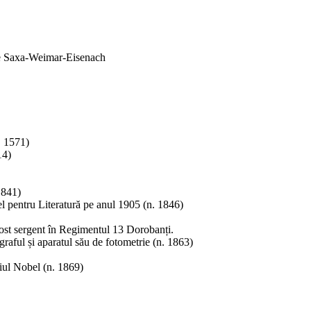
 de Saxa-Weimar-Eisenach
. 1571)
14)
1841)
l pentru Literatură pe anul 1905 (n. 1846)
ost sergent în Regimentul 13 Dorobanți.
raful și aparatul său de fotometrie (n. 1863)
iul Nobel (n. 1869)