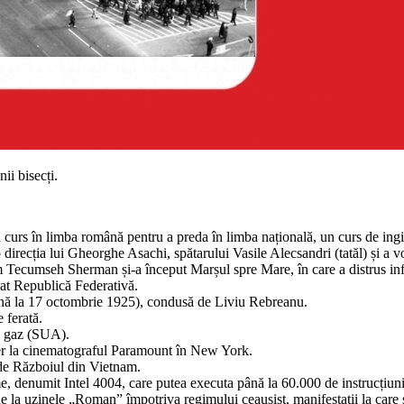
ii bisecți.
s în limba română pentru a preda în limba națională, un curs de ingine
 direcția lui Gheorghe Asachi, spătarului Vasile Alecsandri (tatăl) și a vo
Tecumseh Sherman și-a început Marșul spre Mare, în care a distrus infra
amat Republică Federativă.
până la 17 octombrie 1925), condusă de Liviu Rebreanu.
 ferată.
de gaz (SUA).
der la cinematograful Paramount în New York.
de Războiul din Vietnam.
e, denumit Intel 4004, care putea executa până la 60.000 de instrucțiun
 la uzinele „Roman” împotriva regimului ceaușist, manifestații la care s