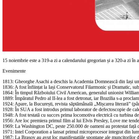
15 noiembrie este a 319-a zi a calendarului gregorian și a 320-a zi în an
Evenimente
1813: Gheorghe Asachi a deschis la Academia Domnească din Iași un cur
1836: A fost înființat la Iași Conservatorul Filarmonic și Dramatic, sub
1864: În timpul Războiului Civil American, generalul unionist William 
1889: Împăratul Pedro al II-lea a fost detronat, iar Brazilia s-a procl
1924: Apare, la București, revista săptămânală „Mișcarea literară” (
1928: În SUA a fost introdus primul laborator de defectoscopie de cale
1948: A fost testată cu succes prima locomotiva electrică cu turbina 
1956: Are loc premiera primul film al lui Elvis Presley, Love me ten
1969: La Washington DC, peste 250.000 de oameni au protestat față 
1971: Intel Corporation a lansat primul microprocesor integrat din lum
1987: La Brașov au avut loc manifestațiile spontane ale muncitorilor de