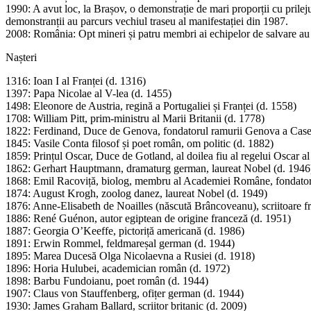
1990: A avut loc, la Brașov, o demonstrație de mari proporții cu prileju
demonstranții au parcurs vechiul traseu al manifestației din 1987.
2008: România: Opt mineri și patru membri ai echipelor de salvare au 
Nașteri
1316: Ioan I al Franței (d. 1316)
1397: Papa Nicolae al V-lea (d. 1455)
1498: Eleonore de Austria, regină a Portugaliei și Franței (d. 1558)
1708: William Pitt, prim-ministru al Marii Britanii (d. 1778)
1822: Ferdinand, Duce de Genova, fondatorul ramurii Genova a Casei
1845: Vasile Conta filosof și poet român, om politic (d. 1882)
1859: Prințul Oscar, Duce de Gotland, al doilea fiu al regelui Oscar al 
1862: Gerhart Hauptmann, dramaturg german, laureat Nobel (d. 1946
1868: Emil Racoviță, biolog, membru al Academiei Române, fondatorul 
1874: August Krogh, zoolog danez, laureat Nobel (d. 1949)
1876: Anne-Elisabeth de Noailles (născută Brâncoveanu), scriitoare
1886: René Guénon, autor egiptean de origine franceză (d. 1951)
1887: Georgia O’Keeffe, pictoriță americană (d. 1986)
1891: Erwin Rommel, feldmareșal german (d. 1944)
1895: Marea Ducesă Olga Nicolaevna a Rusiei (d. 1918)
1896: Horia Hulubei, academician român (d. 1972)
1898: Barbu Fundoianu, poet român (d. 1944)
1907: Claus von Stauffenberg, ofițer german (d. 1944)
1930: James Graham Ballard, scriitor britanic (d. 2009)