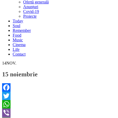
Ofertă generală
Anunțuri
Covid-19
Proiecte
Today
Soul
Remember
Food
Music
Cinema
Life
Contact
14
NOV.
15 noiembrie
Facebook
Twitter
WhatsApp