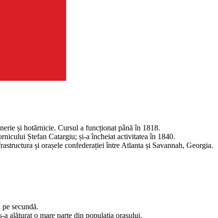
rie și hotărnicie. Cursul a funcționat până în 1818.
rnicului Ștefan Catargiu; și-a încheiat activitatea în 1840.
structura și orașele confederației între Atlanta și Savannah, Georgia.
i pe secundă.
-a alăturat o mare parte din populația orașului.