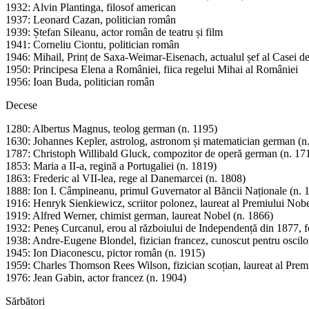
1932: Alvin Plantinga, filosof american
1937: Leonard Cazan, politician român
1939: Ștefan Sileanu, actor român de teatru și film
1941: Corneliu Ciontu, politician român
1946: Mihail, Prinț de Saxa-Weimar-Eisenach, actualul șef al Casei
1950: Principesa Elena a României, fiica regelui Mihai al României
1956: Ioan Buda, politician român
Decese
1280: Albertus Magnus, teolog german (n. 1195)
1630: Johannes Kepler, astrolog, astronom și matematician german (n
1787: Christoph Willibald Gluck, compozitor de operă german (n. 17
1853: Maria a II-a, regină a Portugaliei (n. 1819)
1863: Frederic al VII-lea, rege al Danemarcei (n. 1808)
1888: Ion I. Câmpineanu, primul Guvernator al Băncii Naționale (n. 
1916: Henryk Sienkiewicz, scriitor polonez, laureat al Premiului Nobe
1919: Alfred Werner, chimist german, laureat Nobel (n. 1866)
1932: Peneș Curcanul, erou al războiului de Independență din 1877, f
1938: Andre-Eugene Blondel, fizician francez, cunoscut pentru oscilog
1945: Ion Diaconescu, pictor român (n. 1915)
1959: Charles Thomson Rees Wilson, fizician scoțian, laureat al Prem
1976: Jean Gabin, actor francez (n. 1904)
Sărbători