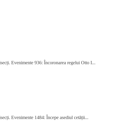
bisecți. Evenimente 936: Încoronarea regelui Otto I...
isecți. Evenimente 1484: Începe asediul cetății...