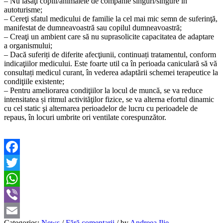
– Nu lăsaţi copiii/animalele de companie singuri/singure în
autoturisme;
– Cereţi sfatul medicului de familie la cel mai mic semn de suferinţă,
manifestat de dumneavoastră sau copilul dumneavoastră;
– Creaţi un ambient care să nu suprasolicite capacitatea de adaptare
a organismului;
– Dacă suferiți de diferite afecţiunii, continuați tratamentul, conform
indicaţiilor medicului. Este foarte util ca în perioada caniculară să vă
consultați medicul curant, în vederea adaptării schemei terapeutice la
condiţiile existente;
– Pentru ameliorarea condiţiilor la locul de muncă, se va reduce
intensitatea și ritmul activităţilor fizice, se va alterna efortul dinamic
cu cel static şi alternarea perioadelor de lucru cu perioadele de
repaus, în locuri umbrite ori ventilate corespunzător.
Facebook
Twitter
WhatsApp
Viber
Categories:
News
/
Fără comentarii
/
by
Andreea Ilie