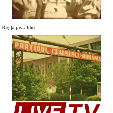
Reșița pe… film