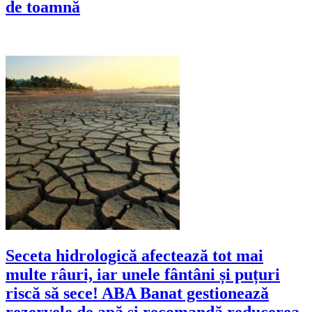
de toamnă
Seceta hidrologică afectează tot mai
multe râuri, iar unele fântâni și puțuri
riscă să sece! ABA Banat gestionează