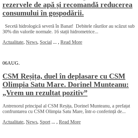
rezervele de apă și recomandă reducerea
consumului în gospodării.
Secetă hidrologică severă în Banat! Debitele râurilor au scăzut sub
30% din valorile normale. 16 stații hidrometrice...
Actualitate
,
News
,
Social
...
,
Read More
06
AUG.
CSM Reșița, duel în deplasare cu CSM
Olimpia Satu Mare. Dorinel Munteanu:
„Vrem un rezultat pozitiv”
Antrenorul principal al CSM Reșița, Dorinel Munteanu, a prefațat
confruntarea cu CSM Olimpia Satu Mare, într-o conferință de...
Actualitate
,
News
,
Sport
...
,
Read More