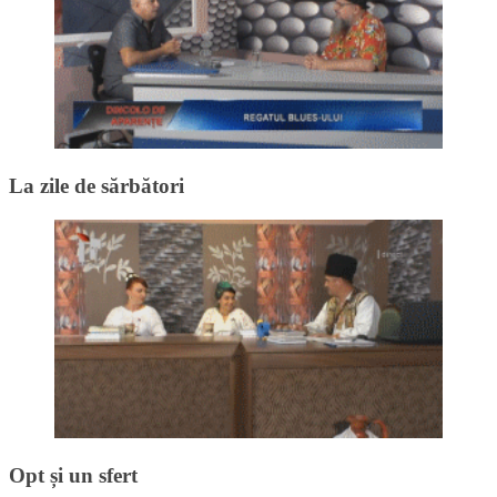
La zile de sărbători
Opt și un sfert