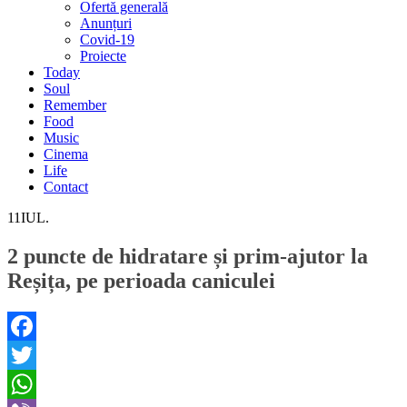
Ofertă generală
Anunțuri
Covid-19
Proiecte
Today
Soul
Remember
Food
Music
Cinema
Life
Contact
11
IUL.
2 puncte de hidratare și prim-ajutor la
Reșița, pe perioada caniculei
Facebook
Twitter