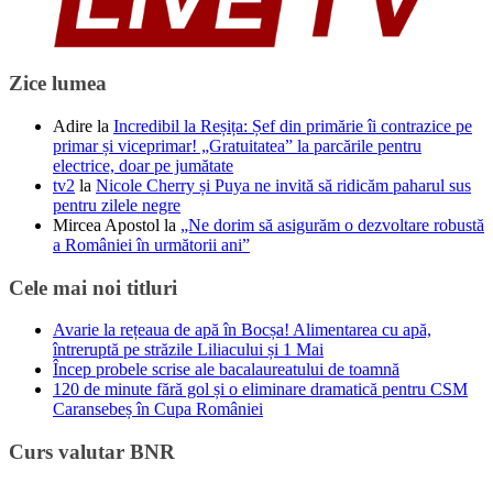
Zice lumea
Adire
la
Incredibil la Reșița: Șef din primărie îi contrazice pe
primar și viceprimar! „Gratuitatea” la parcările pentru
electrice, doar pe jumătate
tv2
la
Nicole Cherry și Puya ne invită să ridicăm paharul sus
pentru zilele negre
Mircea Apostol
la
„Ne dorim să asigurăm o dezvoltare robustă
a României în următorii ani”
Cele mai noi titluri
Avarie la rețeaua de apă în Bocșa! Alimentarea cu apă,
întreruptă pe străzile Liliacului și 1 Mai
Încep probele scrise ale bacalaureatului de toamnă
120 de minute fără gol și o eliminare dramatică pentru CSM
Caransebeș în Cupa României
Curs valutar BNR