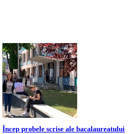
Încep probele scrise ale bacalaureatului