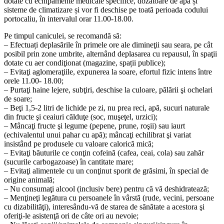
dotate cu echipamente medicale specifice, dozatoare de apă și
sisteme de climatizare și vor fi deschise pe toată perioada codului
portocaliu, în intervalul orar 11.00-18.00.
Pe timpul caniculei, se recomandă să:
– Efectuați deplasările în primele ore ale dimineţii sau seara, pe cât
posibil prin zone umbrite, alternând deplasarea cu repausul, în spaţii
dotate cu aer condiţionat (magazine, spații publice);
– Evitaţi aglomeraţiile, expunerea la soare, efortul fizic intens între
orele 11.00- 18.00;
– Purtaţi haine lejere, subţiri, deschise la culoare, pălării şi ochelari
de soare;
– Beţi 1,5-2 litri de lichide pe zi, nu prea reci, apă, sucuri naturale
din fructe şi ceaiuri călduţe (soc, muşeţel, urzici);
– Mâncaţi fructe şi legume (pepene, prune, roşii) sau iaurt
(echivalentul unui pahar cu apă); mâncaţi echilibrat şi variat
insistând pe produsele cu valoare calorică mică;
– Evitaţi băuturile ce conţin cofeină (cafea, ceai, cola) sau zahăr
(sucurile carbogazoase) în cantitate mare;
– Evitaţi alimentele cu un conţinut sporit de grăsimi, în special de
origine animală;
– Nu consumaţi alcool (inclusiv bere) pentru că vă deshidratează;
– Menţineţi legătura cu persoanele în vârstă (rude, vecini, persoane
cu dizabilităţi), interesându-vă de starea de sănătate a acestora şi
oferiţi-le asistenţă ori de câte ori au nevoie;