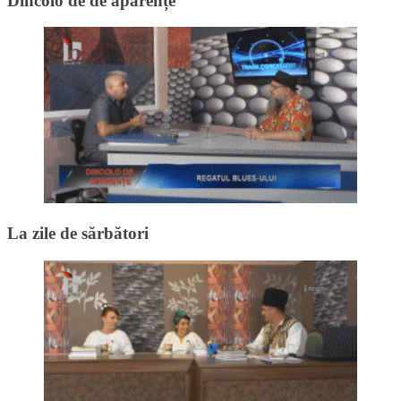
Dincolo de de aparențe
La zile de sărbători