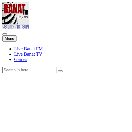
Skip
Menu
to
content
Live Banat FM
Live Banat TV
Games
Search
for: