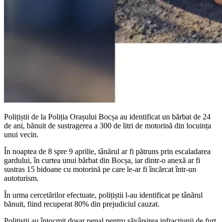
Polițiștii de la Poliția Orașului Bocșa au identificat un bărbat de 24
de ani, bănuit de sustragerea a 300 de litri de motorină din locuința
unui vecin.
În noaptea de 8 spre 9 aprilie, tânărul ar fi pătruns prin escaladarea
gardului, în curtea unui bărbat din Bocșa, iar dintr-o anexă ar fi
sustras 15 bidoane cu motorină pe care le-ar fi încărcat într-un
autoturism.
În urma cercetărilor efectuate, polițiștii l-au identificat pe tânărul
bănuit, fiind recuperat 80% din prejudiciul cauzat.
Polițiștii au întocmit dosar penal pentru săvârșirea infracțiunii de furt