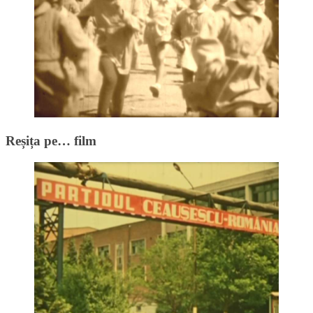
Reșița pe… film