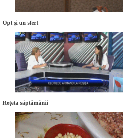
Opt și un sfert
Rețeta săptămânii