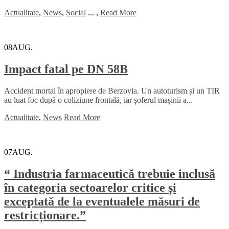
Actualitate
,
News
,
Social
...
,
Read More
08
AUG.
Impact fatal pe DN 58B
Accident mortal în apropiere de Berzovia. Un autoturism și un TIR
au luat foc după o coliziune frontală, iar șoferul mașinii a...
Actualitate
,
News
Read More
07
AUG.
“ Industria farmaceutică trebuie inclusă
în categoria sectoarelor critice și
exceptată de la eventualele măsuri de
restricționare.”