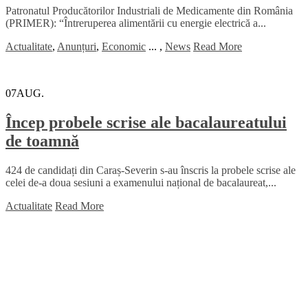
Patronatul Producătorilor Industriali de Medicamente din România
(PRIMER): “Întreruperea alimentării cu energie electrică a...
Actualitate
,
Anunțuri
,
Economic
...
,
News
Read More
07
AUG.
Încep probele scrise ale bacalaureatului
de toamnă
424 de candidați din Caraș-Severin s-au înscris la probele scrise ale
celei de-a doua sesiuni a examenului național de bacalaureat,...
Actualitate
Read More