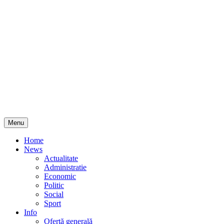
Skip
Menu
to
content
Home
News
Actualitate
Administratie
Economic
Politic
Social
Sport
Info
Ofertă generală