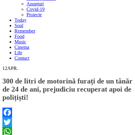
Anunțuri
Covid-19
Proiecte
Today
Soul
Remember
Food
Music
Cinema
Life
Contact
12
APR.
300 de litri de motorină furați de un tânăr
de 24 de ani, prejudiciu recuperat apoi de
polițiști!
Facebook
Twitter