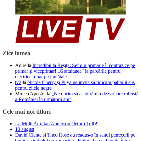
Zice lumea
Adire
la
Incredibil la Reșița: Șef din primărie îi contrazice pe
primar și viceprimar! „Gratuitatea” la parcările pentru
electrice, doar pe jumătate
tv2
la
Nicole Cherry și Puya ne invită să ridicăm paharul sus
pentru zilele negre
Mircea Apostol
la
„Ne dorim să asigurăm o dezvoltare robustă
a României în următorii ani”
Cele mai noi titluri
La Mulţi Ani, Ian Anderson (Jethro Tull)!
10 august
David Ciente și Theo Rose au readus-o în sânul petrecerii pe
bunica, simbolul prezervării tradițiilor, dar și al punții între