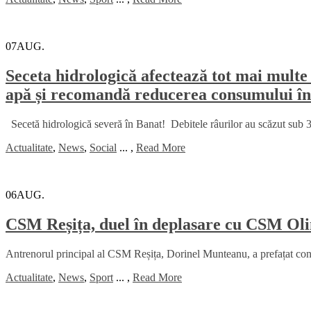
07
AUG.
Seceta hidrologică afectează tot mai multe 
apă și recomandă reducerea consumului în
Secetă hidrologică severă în Banat! Debitele râurilor au scăzut sub 30
Actualitate
,
News
,
Social
...
,
Read More
06
AUG.
CSM Reșița, duel în deplasare cu CSM Oli
Antrenorul principal al CSM Reșița, Dorinel Munteanu, a prefațat con
Actualitate
,
News
,
Sport
...
,
Read More