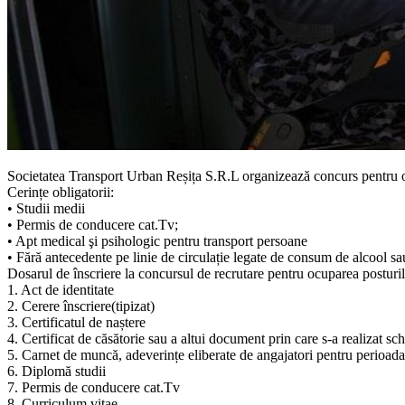
Societatea Transport Urban Reșița S.R.L organizează concurs pentru o
Cerințe obligatorii:
• Studii medii
• Permis de conducere cat.Tv;
• Apt medical şi psihologic pentru transport persoane
• Fără antecedente pe linie de circulație legate de consum de alcool s
Dosarul de înscriere la concursul de recrutare pentru ocuparea posturi
1. Act de identitate
2. Cerere înscriere(tipizat)
3. Certificatul de naștere
4. Certificat de căsătorie sau a altui document prin care s-a realizat s
5. Carnet de muncă, adeverințe eliberate de angajatori pentru perioada l
6. Diplomă studii
7. Permis de conducere cat.Tv
8. Curriculum vitae