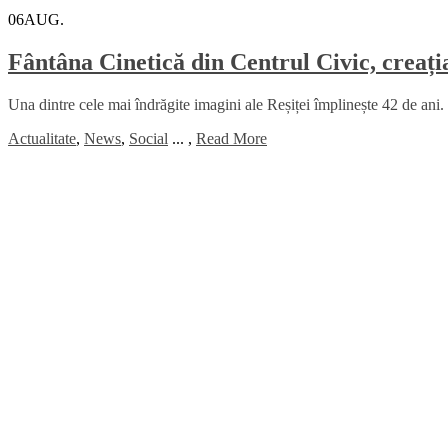
06
AUG.
Fântâna Cinetică din Centrul Civic, creați
Una dintre cele mai îndrăgite imagini ale Reșiței împlinește 42 de ani. 
Actualitate
,
News
,
Social
...
,
Read More