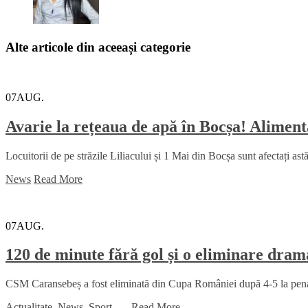
Alte articole din aceeași categorie
07
AUG.
Avarie la rețeaua de apă în Bocșa! Alimenta
Locuitorii de pe străzile Liliacului și 1 Mai din Bocșa sunt afectați ast
News
Read More
07
AUG.
120 de minute fără gol și o eliminare dr
CSM Caransebeș a fost eliminată din Cupa României după 4-5 la penalt
Actualitate
,
News
,
Sport
...
,
Read More