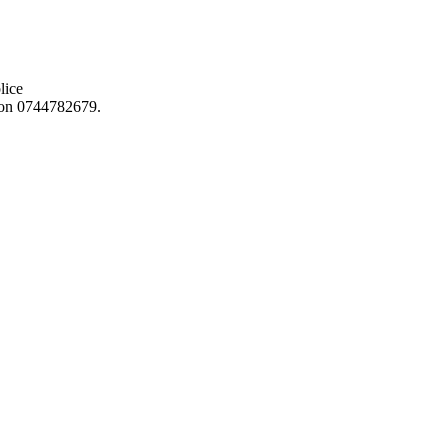
lice
lefon 0744782679.