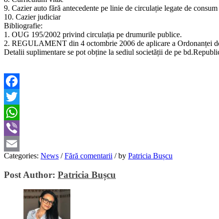
9. Cazier auto fără antecedente pe linie de circulație legate de consum
10. Cazier judiciar
Bibliografie:
1. OUG 195/2002 privind circulația pe drumurile publice.
2. REGULAMENT din 4 octombrie 2006 de aplicare a Ordonanței de ur
Detalii suplimentare se pot obține la sediul societății de pe bd.Repu
Facebook
Twitter
WhatsApp
Viber
Categories:
News
/
Fără comentarii
/
by
Patricia Bușcu
Email
Post Author:
Patricia Bușcu