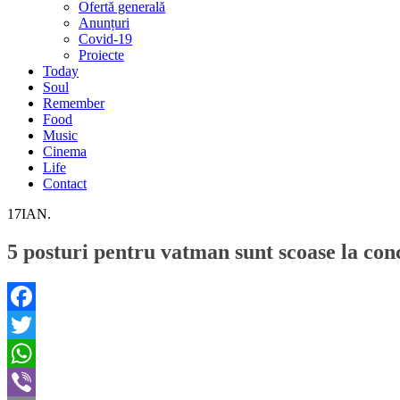
Ofertă generală
Anunțuri
Covid-19
Proiecte
Today
Soul
Remember
Food
Music
Cinema
Life
Contact
17
IAN.
5 posturi pentru vatman sunt scoase la co
Facebook
Twitter
WhatsApp