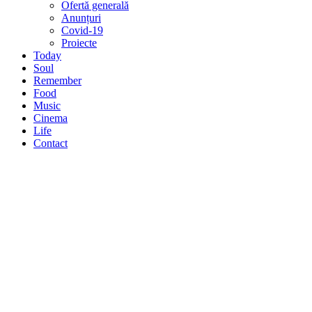
Ofertă generală
Anunțuri
Covid-19
Proiecte
Today
Soul
Remember
Food
Music
Cinema
Life
Contact