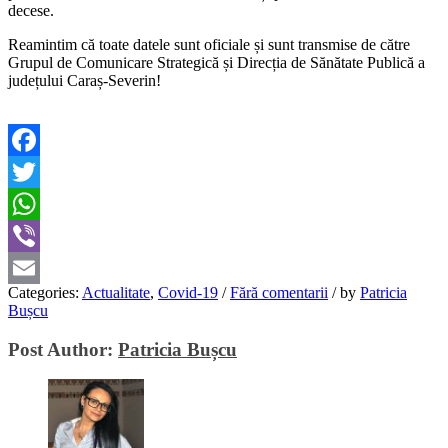
decese.
Reamintim că toate datele sunt oficiale și sunt transmise de către
Grupul de Comunicare Strategică și Direcția de Sănătate Publică a
județului Caraș-Severin!
Facebook
Twitter
WhatsApp
Viber
Categories:
Actualitate
,
Covid-19
/
Fără comentarii
/
by
Patricia
Email
Bușcu
Post Author:
Patricia Bușcu