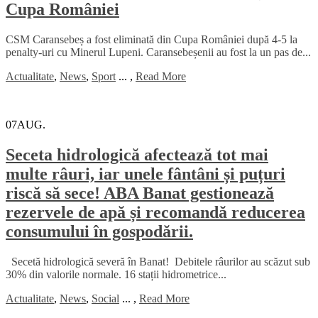
Cupa României
CSM Caransebeș a fost eliminată din Cupa României după 4-5 la
penalty-uri cu Minerul Lupeni. Caransebeșenii au fost la un pas de...
Actualitate
,
News
,
Sport
...
,
Read More
07
AUG.
Seceta hidrologică afectează tot mai
multe râuri, iar unele fântâni și puțuri
riscă să sece! ABA Banat gestionează
rezervele de apă și recomandă reducerea
consumului în gospodării.
Secetă hidrologică severă în Banat! Debitele râurilor au scăzut sub
30% din valorile normale. 16 stații hidrometrice...
Actualitate
,
News
,
Social
...
,
Read More