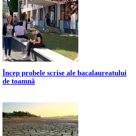
Încep probele scrise ale bacalaureatului
de toamnă