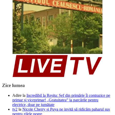
Zice lumea
Adire
la
Incredibil la Reșița: Șef din primărie îi contrazice pe
primar și viceprimar! „Gratuitatea” la parcările pentru
electrice, doar pe jumătate
tv2
la
Nicole Cherry și Puya ne invită să ridicăm paharul sus
pentru zilele negre