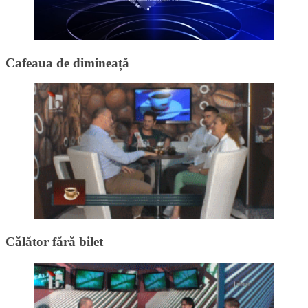
Cafeaua de dimineață
Călător fără bilet