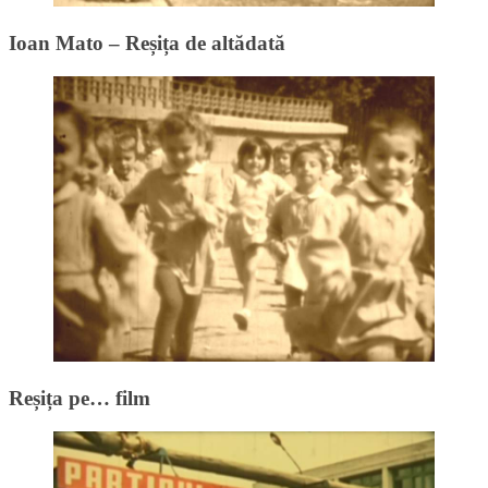
Ioan Mato – Reșița de altădată
Reșița pe… film