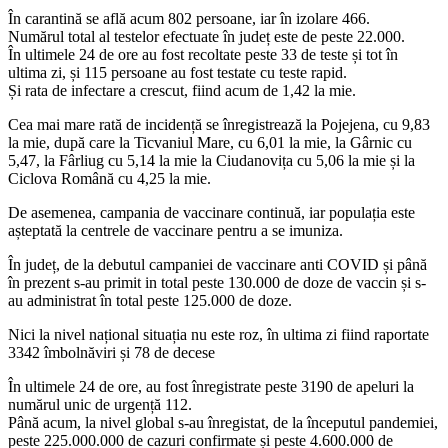
În carantină se află acum 802 persoane, iar în izolare 466.
Numărul total al testelor efectuate în județ este de peste 22.000.
În ultimele 24 de ore au fost recoltate peste 33 de teste și tot în
ultima zi, și 115 persoane au fost testate cu teste rapid.
Și rata de infectare a crescut, fiind acum de 1,42 la mie.
Cea mai mare rată de incidență se înregistrează la Pojejena, cu 9,83
la mie, după care la Ticvaniul Mare, cu 6,01 la mie, la Gârnic cu
5,47, la Fârliug cu 5,14 la mie la Ciudanovița cu 5,06 la mie și la
Ciclova Română cu 4,25 la mie.
De asemenea, campania de vaccinare continuă, iar populația este
așteptată la centrele de vaccinare pentru a se imuniza.
În județ, de la debutul campaniei de vaccinare anti COVID și până
în prezent s-au primit in total peste 130.000 de doze de vaccin și s-
au administrat în total peste 125.000 de doze.
Nici la nivel național situația nu este roz, în ultima zi fiind raportate
3342 îmbolnăviri și 78 de decese
În ultimele 24 de ore, au fost înregistrate peste 3190 de apeluri la
numărul unic de urgență 112.
Până acum, la nivel global s-au înregistat, de la începutul pandemiei,
peste 225.000.000 de cazuri confirmate și peste 4.600.000 de