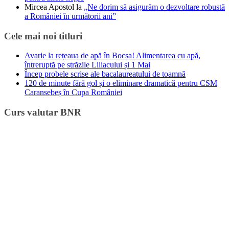
Mircea Apostol
la
„Ne dorim să asigurăm o dezvoltare robustă
a României în următorii ani”
Cele mai noi titluri
Avarie la rețeaua de apă în Bocșa! Alimentarea cu apă,
întreruptă pe străzile Liliacului și 1 Mai
Încep probele scrise ale bacalaureatului de toamnă
120 de minute fără gol și o eliminare dramatică pentru CSM
Caransebeș în Cupa României
Curs valutar BNR