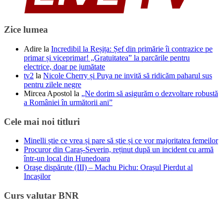
Zice lumea
Adire
la
Incredibil la Reșița: Șef din primărie îi contrazice pe
primar și viceprimar! „Gratuitatea” la parcările pentru
electrice, doar pe jumătate
tv2
la
Nicole Cherry și Puya ne invită să ridicăm paharul sus
pentru zilele negre
Mircea Apostol
la
„Ne dorim să asigurăm o dezvoltare robustă
a României în următorii ani”
Cele mai noi titluri
Minelli știe ce vrea și pare să știe și ce vor majoritatea femeilor
Procuror din Caraș-Severin, reținut după un incident cu armă
într-un local din Hunedoara
Oraşe dispărute (III) – Machu Pichu: Orașul Pierdut al
Incașilor
Curs valutar BNR