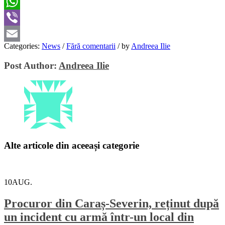
Twitter
WhatsApp
Viber
Categories:
News
/
Fără comentarii
/
by
Andreea Ilie
Email
Post Author:
Andreea Ilie
Alte articole din aceeași categorie
10
AUG.
Procuror din Caraș-Severin, reținut după
un incident cu armă într-un local din