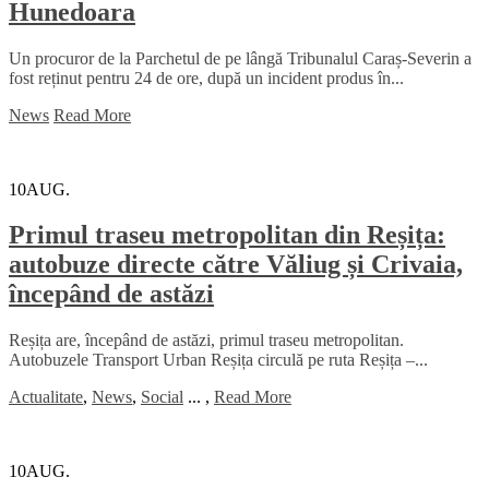
Hunedoara
Un procuror de la Parchetul de pe lângă Tribunalul Caraș-Severin a
fost reținut pentru 24 de ore, după un incident produs în...
News
Read More
10
AUG.
Primul traseu metropolitan din Reșița:
autobuze directe către Văliug și Crivaia,
începând de astăzi
Reșița are, începând de astăzi, primul traseu metropolitan.
Autobuzele Transport Urban Reșița circulă pe ruta Reșița –...
Actualitate
,
News
,
Social
...
,
Read More
10
AUG.