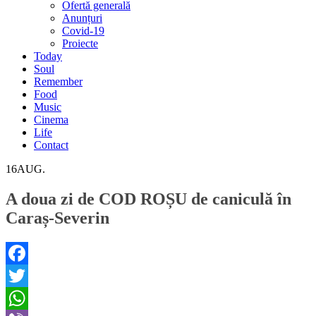
Ofertă generală
Anunțuri
Covid-19
Proiecte
Today
Soul
Remember
Food
Music
Cinema
Life
Contact
16
AUG.
A doua zi de COD ROȘU de caniculă în
Caraș-Severin
Facebook
Twitter