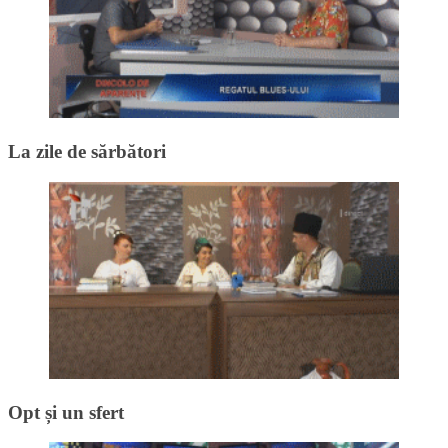
La zile de sărbători
Opt și un sfert