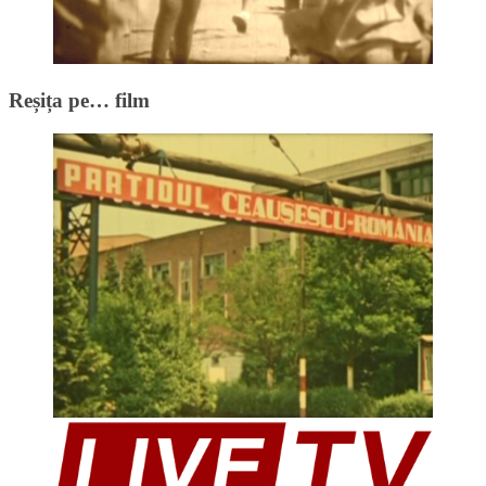
Reșița pe… film