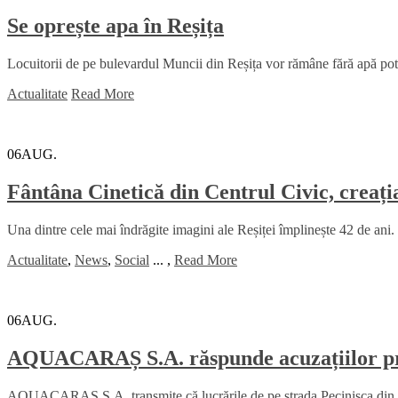
Se oprește apa în Reșița
Locuitorii de pe bulevardul Muncii din Reșița vor rămâne fără apă potab
Actualitate
Read More
06
AUG.
Fântâna Cinetică din Centrul Civic, creați
Una dintre cele mai îndrăgite imagini ale Reșiței împlinește 42 de ani. 
Actualitate
,
News
,
Social
...
,
Read More
06
AUG.
AQUACARAȘ S.A. răspunde acuzațiilor priv
AQUACARAȘ S.A. transmite că lucrările de pe strada Pecinișca din Băi