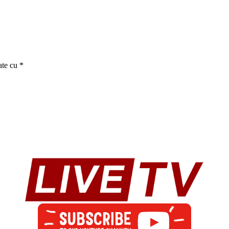
ate cu
*