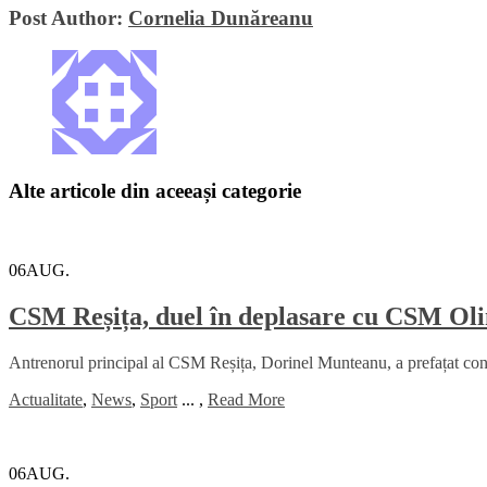
Post Author:
Cornelia Dunăreanu
Alte articole din aceeași categorie
06
AUG.
CSM Reșița, duel în deplasare cu CSM Oli
Antrenorul principal al CSM Reșița, Dorinel Munteanu, a prefațat con
Actualitate
,
News
,
Sport
...
,
Read More
06
AUG.