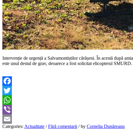
Intervenție de urgență a Salvamontiștilor cărășeni. În acestă după ami
este unul destul de grav, deoarece a fost solicitat elicopterul SMURD
Facebook
Twitter
WhatsApp
Viber
Categories:
Actualitate
/
Fără comentarii
/
by
Cornelia Dunăreanu
Email