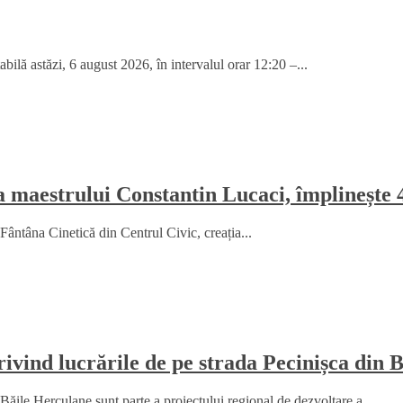
ilă astăzi, 6 august 2026, în intervalul orar 12:20 –...
a maestrului Constantin Lucaci, împlinește 
Fântâna Cinetică din Centrul Civic, creația...
ind lucrările de pe strada Pecinișca din 
le Herculane sunt parte a proiectului regional de dezvoltare a...