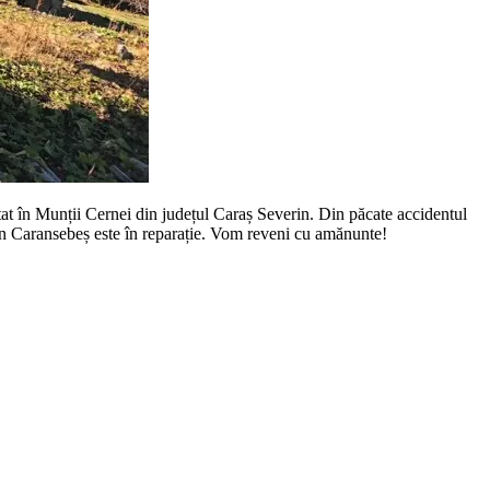
tat în Munții Cernei din județul Caraș Severin. Din păcate accidentul
din Caransebeș este în reparație. Vom reveni cu amănunte!