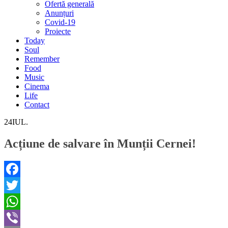
Ofertă generală
Anunțuri
Covid-19
Proiecte
Today
Soul
Remember
Food
Music
Cinema
Life
Contact
24
IUL.
Acțiune de salvare în Munții Cernei!
Facebook
Twitter
WhatsApp