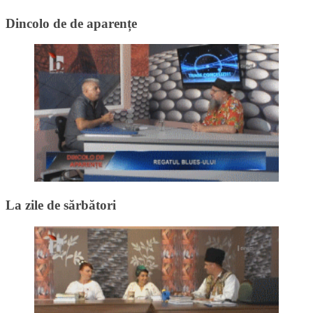
Dincolo de de aparențe
La zile de sărbători