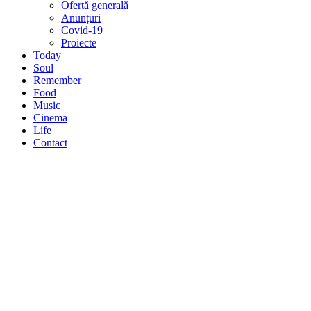
Ofertă generală
Anunțuri
Covid-19
Proiecte
Today
Soul
Remember
Food
Music
Cinema
Life
Contact