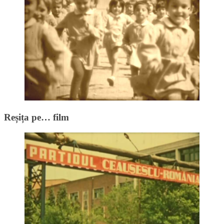
Reșița pe… film