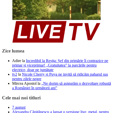
Zice lumea
Adire
la
Incredibil la Reșița: Șef din primărie îi contrazice pe
primar și viceprimar! „Gratuitatea” la parcările pentru
electrice, doar pe jumătate
tv2
la
Nicole Cherry și Puya ne invită să ridicăm paharul sus
pentru zilele negre
Mircea Apostol
la
„Ne dorim să asigurăm o dezvoltare robustă
a României în următorii ani”
Cele mai noi titluri
7 august
Alexandra Căpitănescu a lansat o versiune live, metal, pentru