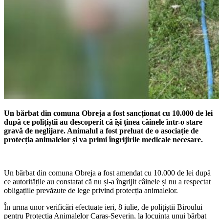
Un bărbat din comuna Obreja a fost sancționat cu 10.000 de lei
după ce polițiștii au descoperit că își ținea câinele într-o stare
gravă de neglijare. Animalul a fost preluat de o asociație de
protecția animalelor și va primi îngrijirile medicale necesare.
Un bărbat din comuna Obreja a fost amendat cu 10.000 de lei după
ce autoritățile au constatat că nu și-a îngrijit câinele și nu a respectat
obligațiile prevăzute de lege privind protecția animalelor.
În urma unor verificări efectuate ieri, 8 iulie, de polițiștii Biroului
pentru Protecția Animalelor Caraș-Severin, la locuința unui bărbat