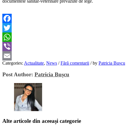
documentele sanitar-veterinare prevăzute de lege.
Facebook
Twitter
WhatsApp
Viber
Categories:
Actualitate
,
News
/
Fără comentarii
/
by
Patricia Bușcu
Email
Post Author:
Patricia Bușcu
Alte articole din aceeași categorie