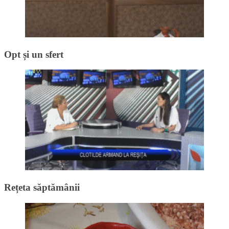
Opt și un sfert
Rețeta săptămânii