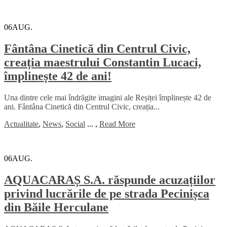
06
AUG.
Fântâna Cinetică din Centrul Civic,
creația maestrului Constantin Lucaci,
împlinește 42 de ani!
Una dintre cele mai îndrăgite imagini ale Reșiței împlinește 42 de
ani. Fântâna Cinetică din Centrul Civic, creația...
Actualitate
,
News
,
Social
...
,
Read More
06
AUG.
AQUACARAȘ S.A. răspunde acuzațiilor
privind lucrările de pe strada Pecinișca
din Băile Herculane