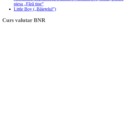
piesa „Fără tine”
Little Boy („Băiețelul”)
Curs valutar BNR