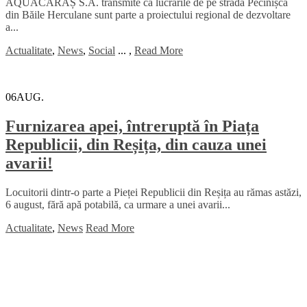
AQUACARAȘ S.A. transmite că lucrările de pe strada Pecinișca
din Băile Herculane sunt parte a proiectului regional de dezvoltare
a...
Actualitate
,
News
,
Social
...
,
Read More
06
AUG.
Furnizarea apei, întreruptă în Piața
Republicii, din Reșița, din cauza unei
avarii!
Locuitorii dintr-o parte a Pieței Republicii din Reșița au rămas astăzi,
6 august, fără apă potabilă, ca urmare a unei avarii...
Actualitate
,
News
Read More