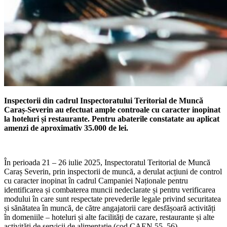
Inspectorii din cadrul Inspectoratului Teritorial de Muncă
Caraș-Severin au efectuat ample controale cu caracter inopinat
la hoteluri și restaurante. Pentru abaterile constatate au aplicat
amenzi de aproximativ 35.000 de lei.
În perioada 21 – 26 iulie 2025, Inspectoratul Teritorial de Muncă
Caraș Severin, prin inspectorii de muncă, a derulat acțiuni de control
cu caracter inopinat în cadrul Campaniei Naționale pentru
identificarea și combaterea muncii nedeclarate și pentru verificarea
modului în care sunt respectate prevederile legale privind securitatea
și sănătatea în muncă, de către angajatorii care desfășoară activități
în domeniile – hoteluri și alte facilități de cazare, restaurante și alte
activități de servicii de alimentație (cod CAEN 55, 56).