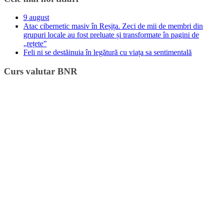
9 august
Atac cibernetic masiv în Reșița. Zeci de mii de membri din
grupuri locale au fost preluate și transformate în pagini de
„rețete”
Feli ni se destăinuia în legătură cu viața sa sentimentală
Curs valutar BNR