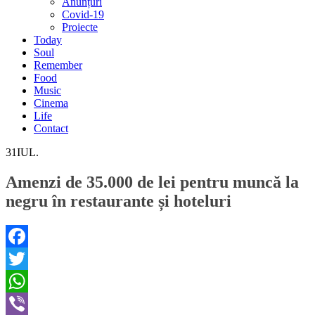
Anunțuri
Covid-19
Proiecte
Today
Soul
Remember
Food
Music
Cinema
Life
Contact
31
IUL.
Amenzi de 35.000 de lei pentru muncă la
negru în restaurante și hoteluri
Facebook
Twitter
WhatsApp