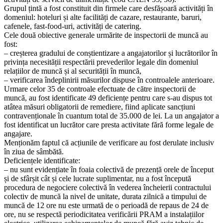
Grupul țintă a fost constituit din firmele care desfășoară activități în
domeniul: hoteluri și alte facilități de cazare, restaurante, baruri,
cafenele, fast-food-uri, activități de catering.
Cele două obiective generale urmărite de inspectorii de muncă au
fost:
– creșterea gradului de conștientizare a angajatorilor și lucrătorilor în
privința necesității respectării prevederilor legale din domeniul
relațiilor de muncă și al securității în muncă,
– verificarea îndeplinirii măsurilor dispuse în controalele anterioare.
Urmare celor 35 de controale efectuate de către inspectorii de
muncă, au fost identificate 49 deficiențe pentru care s-au dispus tot
atâtea măsuri obligatorii de remediere, fiind aplicate sancțiuni
contravenționale în cuantum total de 35.000 de lei. La un angajator a
fost identificat un lucrător care presta activitate fără forme legale de
angajare.
Menționăm faptul că acțiunile de verificare au fost derulate inclusiv
în ziua de sâmbătă.
Deficiențele identificate:
– nu sunt evidențiate în foaia colectivă de prezență orele de început
și de sfârșit cât și cele lucrate suplimentar, nu a fost începută
procedura de negociere colectivă în vederea încheierii contractului
colectiv de muncă la nivel de unitate, durata zilnică a timpului de
muncă de 12 ore nu este urmată de o perioadă de repaus de 24 de
ore, nu se respectă periodicitatea verificării PRAM a instalațiilor