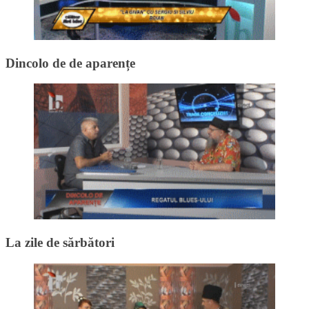
Dincolo de de aparențe
La zile de sărbători