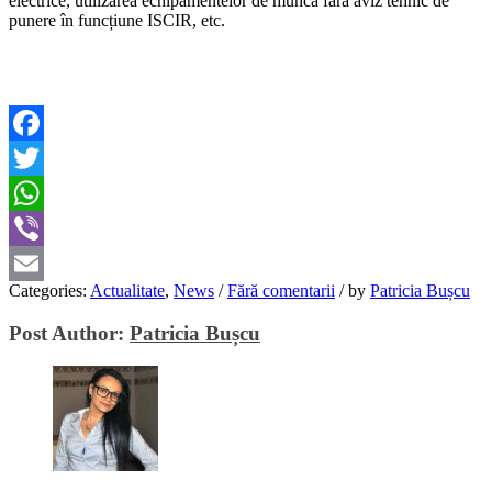
electrice, utilizarea echipamentelor de muncă fără aviz tehnic de
punere în funcțiune ISCIR, etc.
Facebook
Twitter
WhatsApp
Viber
Categories:
Actualitate
,
News
/
Fără comentarii
/
by
Patricia Bușcu
Email
Post Author:
Patricia Bușcu