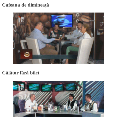
Cafeaua de dimineață
Călător fără bilet