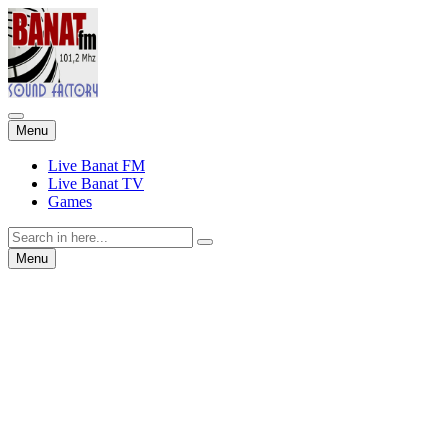
Skip
Menu
to
content
Live Banat FM
Live Banat TV
Games
Search
for:
Skip
Menu
to
content