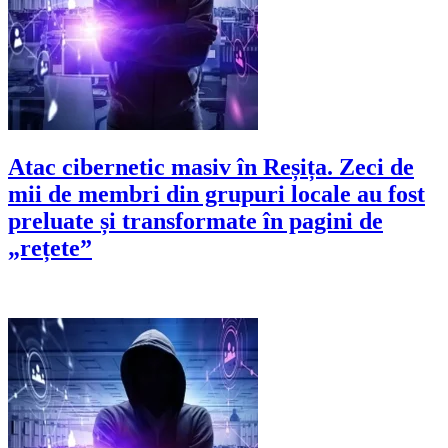
Atac cibernetic masiv în Reșița. Zeci de
mii de membri din grupuri locale au fost
preluate și transformate în pagini de
„rețete”