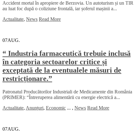
Accident mortal în apropiere de Berzovia. Un autoturism și un TIR
au luat foc după o coliziune frontală, iar șoferul mașinii a...
Actualitate
,
News
Read More
07
AUG.
“ Industria farmaceutică trebuie inclusă
în categoria sectoarelor critice și
exceptată de la eventualele măsuri de
restricționare.”
Patronatul Producătorilor Industriali de Medicamente din România
(PRIMER): “Întreruperea alimentării cu energie electrică a...
Actualitate
,
Anunțuri
,
Economic
...
,
News
Read More
07
AUG.