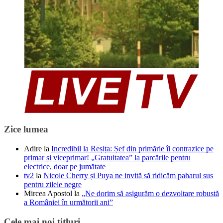
Zice lumea
Adire
la
Incredibil la Reșița: Șef din primărie îi contrazice pe
primar și viceprimar! „Gratuitatea” la parcările pentru
electrice, doar pe jumătate
tv2
la
Nicole Cherry și Puya ne invită să ridicăm paharul sus
pentru zilele negre
Mircea Apostol
la
„Ne dorim să asigurăm o dezvoltare robustă
a României în următorii ani”
Cele mai noi titluri