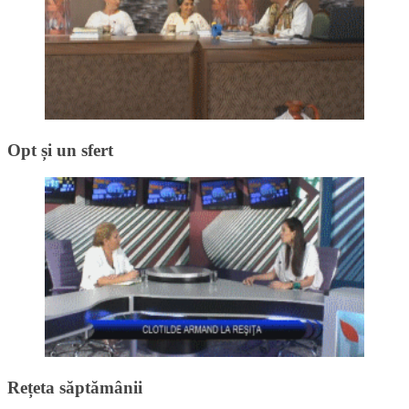
Opt și un sfert
Rețeta săptămânii