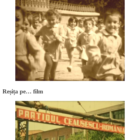
Reșița pe… film