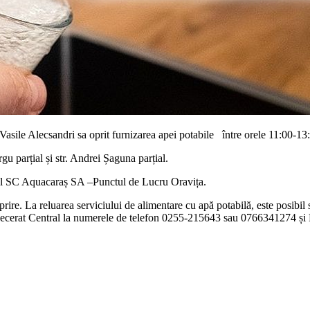
r.Vasile Alecsandri sa oprit furnizarea apei potabile între orele 11:00-13
gu parțial și str. Andrei Șaguna parțial.
nalul SC Aquacaraș SA –Punctul de Lucru Oravița.
ire. La reluarea serviciului de alimentare cu apă potabilă, este posibil
specerat Central la numerele de telefon 0255-215643 sau 0766341274 ș