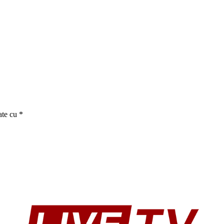
ate cu
*