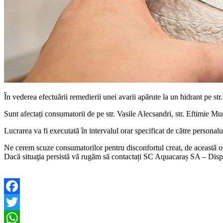
În vederea efectuării remedierii unei avarii apărute la un hidrant pe st
Sunt afectați consumatorii de pe str. Vasile Alecsandri, str. Eftimie Mur
Lucrarea va fi executată în intervalul orar specificat de către perso
Ne cerem scuze consumatorilor pentru disconfortul creat, de această opr
Dacă situaţia persistă vă rugăm să contactați SC Aquacaraș SA – Di
Facebook
Twitter