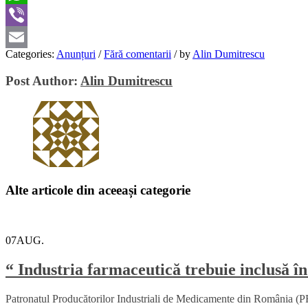
WhatsApp
Viber
Categories:
Anunțuri
/
Fără comentarii
/
by
Alin Dumitrescu
Email
Post Author:
Alin Dumitrescu
Alte articole din aceeași categorie
07
AUG.
“ Industria farmaceutică trebuie inclusă în
Patronatul Producătorilor Industriali de Medicamente din România (PRI