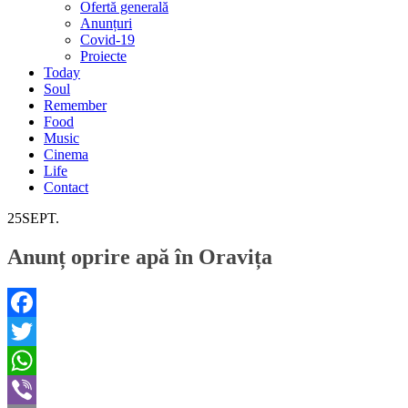
Ofertă generală
Anunțuri
Covid-19
Proiecte
Today
Soul
Remember
Food
Music
Cinema
Life
Contact
25
SEPT.
Anunț oprire apă în Oravița
Facebook
Twitter
WhatsApp