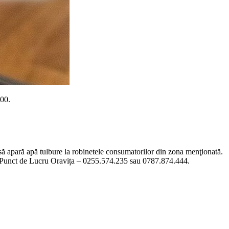
:00.
 să apară apă tulbure la robinetele consumatorilor din zona menţionată.
i Punct de Lucru Oravița – 0255.574.235 sau 0787.874.444.