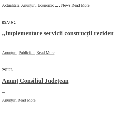
Actualitate
,
Anunțuri
,
Economic
...
,
News
Read More
05
AUG.
„Implementare servicii construcții rezide
...
Anunțuri
,
Publicitate
Read More
29
IUL.
Anunț Consiliul Județean
...
Anunțuri
Read More