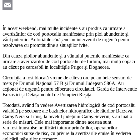
Viber
Email
În acest weekend, mai multe incidente s-au produs ca urmare a
avertizărilor de cod portocaliu manifestate prin ploi abundente și
vânt puternic. Autoriățile cărășene au intervenit de urgență pentru
rezolvarea cu promtitudine a situațiilor ivite.
Din cauza ploilor abundente și a vântului puternic manifestate ca
urmare a avertizărilor de cod portocaliu de furtuni, mai mulți copaci
au căzut pe carosabil în localitățile Prigor și Dognecea.
Circulația a fost blocată vreme de câteva ore pe ambele sensuri de
mers pe Drumul Național 57 B și Drumul Județean 586A. Au
acționat de urgență pentru eliberarea circulației, Garda de Intervenție
Bozovici și Detașamentul de Pompieri Reșița.
Totodată, având în vedere Avertizarea hidrologică de cod portocaliu
valabilă pe sectoare ale bazinelor hidrografice ale râurilor Bârzava,
Caraș Nera si Timiș, la nivelul județului Caraș-Severin, s-au luat o
serie de măsuri. Cele mai importante dintre acestea sunt
•au fost transmise notificări tuturor primăriilor, operatorilor
economici surse de risc, cu privire la avertizările emise în vederea
aplicării măsurilor necesare;