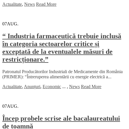
Actualitate
,
News
Read More
07
AUG.
“ Industria farmaceutică trebuie inclusă
în categoria sectoarelor critice și
exceptată de la eventualele măsuri de
restricționare.”
Patronatul Producătorilor Industriali de Medicamente din România
(PRIMER): “Întreruperea alimentării cu energie electrică a...
Actualitate
,
Anunțuri
,
Economic
...
,
News
Read More
07
AUG.
Încep probele scrise ale bacalaureatului
de toamnă