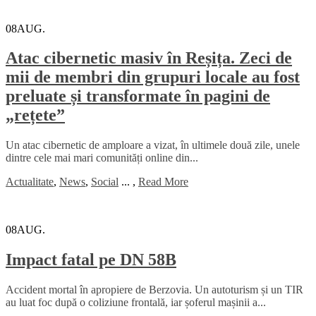
08
AUG.
Atac cibernetic masiv în Reșița. Zeci de
mii de membri din grupuri locale au fost
preluate și transformate în pagini de
„rețete”
Un atac cibernetic de amploare a vizat, în ultimele două zile, unele
dintre cele mai mari comunități online din...
Actualitate
,
News
,
Social
...
,
Read More
08
AUG.
Impact fatal pe DN 58B
Accident mortal în apropiere de Berzovia. Un autoturism și un TIR
au luat foc după o coliziune frontală, iar șoferul mașinii a...