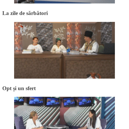
La zile de sărbători
Opt și un sfert