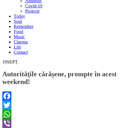
Anunțuri
Covid-19
Proiecte
Today
Soul
Remember
Food
Music
Cinema
Life
Contact
19
SEPT.
Autoritățile cărășene, prompte în acest
weekend!
Facebook
Twitter
WhatsApp