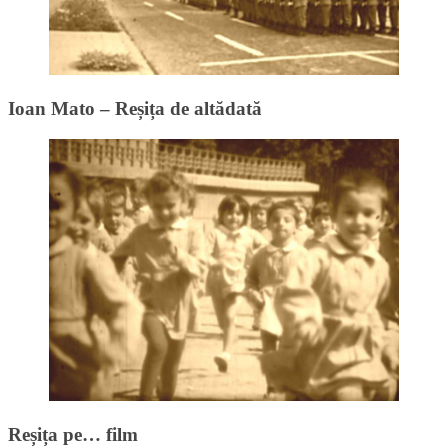
Ioan Mato – Reșița de altădată
Reșița pe… film