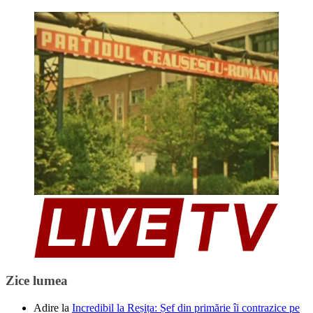
Zice lumea
Adire
la
Incredibil la Reșița: Șef din primărie îi contrazice pe