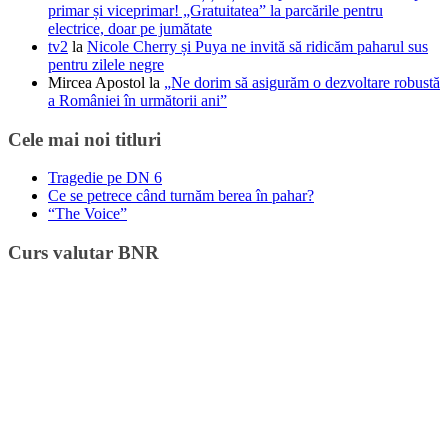
primar și viceprimar! „Gratuitatea” la parcările pentru
electrice, doar pe jumătate
tv2
la
Nicole Cherry și Puya ne invită să ridicăm paharul sus
pentru zilele negre
Mircea Apostol
la
„Ne dorim să asigurăm o dezvoltare robustă
a României în următorii ani”
Cele mai noi titluri
Tragedie pe DN 6
Ce se petrece când turnăm berea în pahar?
“The Voice”
Curs valutar BNR