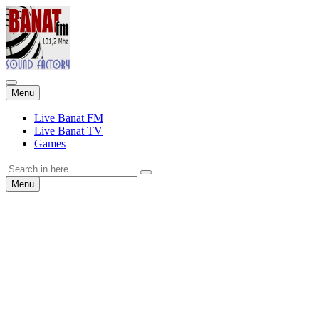
Skip
Menu
to
content
Live Banat FM
Live Banat TV
Games
Search
for:
Skip
Menu
to
content