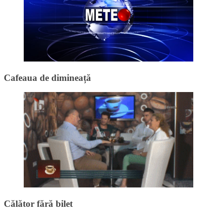
Cafeaua de dimineață
Călător fără bilet