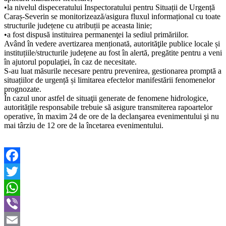
•la nivelul dispeceratului Inspectoratului pentru Situații de Urgență
Caraș-Severin se monitorizează/asigura fluxul informațional cu toate
structurile județene cu atribuții pe aceasta linie;
•a fost dispusă instituirea permanenţei la sediul primăriilor.
Având în vedere avertizarea menționată, autorităţile publice locale și
instituțiile/structurile județene au fost în alertă, pregătite pentru a veni
în ajutorul populaţiei, în caz de necesitate.
S-au luat măsurile necesare pentru prevenirea, gestionarea promptă a
situațiilor de urgență și limitarea efectelor manifestării fenomenelor
prognozate.
În cazul unor astfel de situaţii generate de fenomene hidrologice,
autoritățile responsabile trebuie să asigure transmiterea rapoartelor
operative, în maxim 24 de ore de la declanşarea evenimentului şi nu
mai târziu de 12 ore de la încetarea evenimentului.
Facebook
Twitter
WhatsApp
Viber