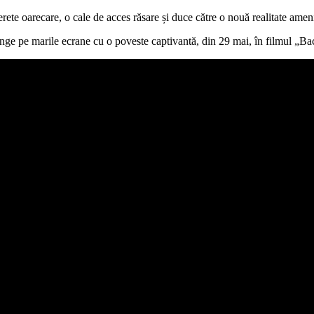
ete oarecare, o cale de acces răsare și duce către o nouă realitate amen
ge pe marile ecrane cu o poveste captivantă, din 29 mai, în filmul „Back