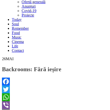
Ofertă generală
Anunțuri
Covid-19
Proiecte
Today
Soul
Remember
Food
Music
Cinema
Life
Contact
26
MAI
Backrooms: Fără ieșire
Facebook
Twitter
WhatsApp