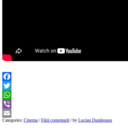
Facebook
Twitter
WhatsApp
Viber
Categories:
Cinema
/
Fără comentarii
/
by
Lucian Dunăreanu
Email