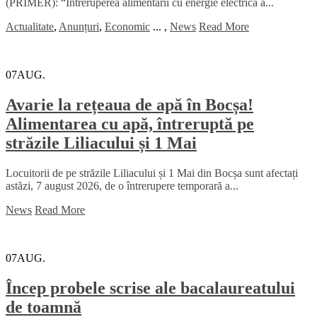
(PRIMER): “Întreruperea alimentării cu energie electrică a...
Actualitate
,
Anunțuri
,
Economic
...
,
News
Read More
07
AUG.
Avarie la rețeaua de apă în Bocșa!
Alimentarea cu apă, întreruptă pe
străzile Liliacului și 1 Mai
Locuitorii de pe străzile Liliacului și 1 Mai din Bocșa sunt afectați
astăzi, 7 august 2026, de o întrerupere temporară a...
News
Read More
07
AUG.
Încep probele scrise ale bacalaureatului
de toamnă