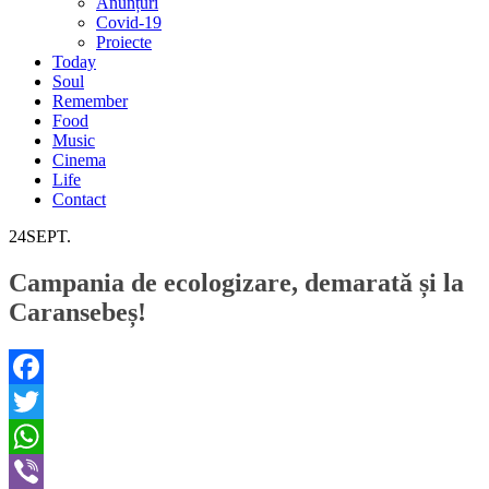
Anunțuri
Covid-19
Proiecte
Today
Soul
Remember
Food
Music
Cinema
Life
Contact
24
SEPT.
Campania de ecologizare, demarată și la
Caransebeș!
Facebook
Twitter
WhatsApp