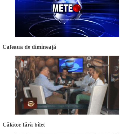
Cafeaua de dimineață
Călător fără bilet