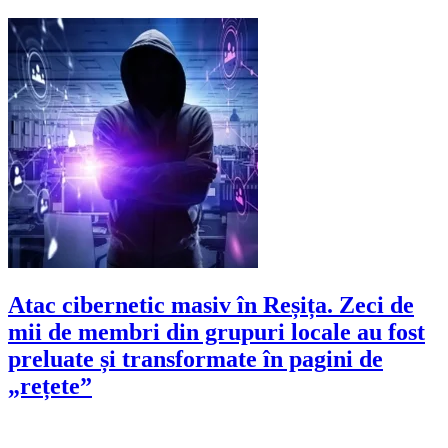
Atac cibernetic masiv în Reșița. Zeci de
mii de membri din grupuri locale au fost
preluate și transformate în pagini de
„rețete”