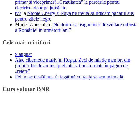
primar și viceprimar! „Gratuitatea” la parcările pentru
electrice, doar pe jumătate
tv2
la
Nicole Cherry și Puya ne invită să ridicăm paharul sus
pentru zilele negre
Mircea Apostol
la
„Ne dorim să asigurăm o dezvoltare robustă
a României în următorii ani”
Cele mai noi titluri
9 august
Atac cibernetic masiv în Reșița. Zeci de mii de membri din
grupuri locale au fost preluate și transformate în pagini de
„rețete”
Feli ni se destăinuia în legătură cu viața sa sentimentală
Curs valutar BNR