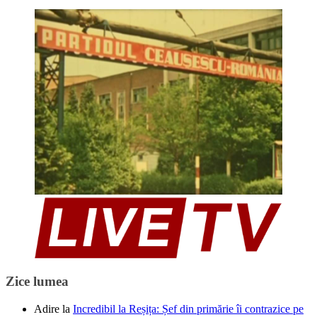
Zice lumea
Adire
la
Incredibil la Reșița: Șef din primărie îi contrazice pe