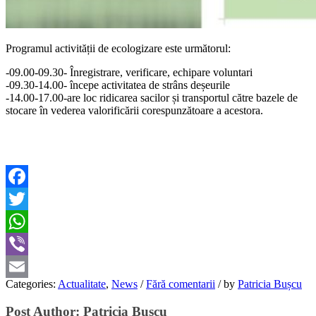
Programul activității de ecologizare este următorul:
-09.00-09.30- Înregistrare, verificare, echipare voluntari
-09.30-14.00- începe activitatea de strâns deșeurile
-14.00-17.00-are loc ridicarea sacilor și transportul către bazele de
stocare în vederea valorificării corespunzătoare a acestora.
Facebook
Twitter
WhatsApp
Viber
Categories:
Actualitate
,
News
/
Fără comentarii
/
by
Patricia Bușcu
Email
Post Author:
Patricia Bușcu