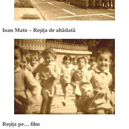
Ioan Mato – Reșița de altădată
Reșița pe… film