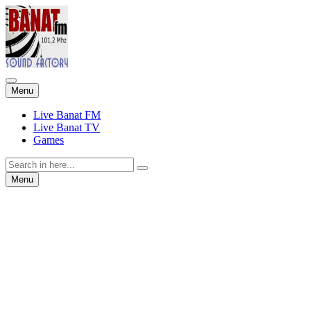
Skip
Menu
to
content
Live Banat FM
Live Banat TV
Games
Search
for:
Skip
Menu
to
content