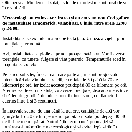
Olteniei și al Munteniei. Izolat, astfel de manifestări sunt posibile și
în restul țării.
Meteorologii au extins avertizarea și au emis un nou Cod galben
de instabilitate atmosferică, valabil azi, 8 iulie, între orele 12:00
și 23:00.
Instabilitatea se extinde în aproape toată țara. Urmează vijelii, ploi
torențiale și grindină
Azi, instabilitatea si ploile cuprind aproape toată țara. Vor fi averse
torențiale, cu tunete, fulgere și vânt puternic. Temperaturile scad în
majoritatea zonelor.
Pe parcursul zilei, în cea mai mare parte a țării sunt prognozate
intensificări ale vântului și vijelii, cu rafale de 50 până la 70 de
kilometri pe oră, iar izolat acestea pot depăși 80 de kilometri pe oră.
Vremea va deveni instabilă, cu averse torențiale, descărcări electrice
și căderi de grindină de mici și medii dimensiuni, cu diametrul
cuprins între 1 și 3 centimetri.
În intervale scurte, de una până la trei ore, cantitățile de apă vor
ajunge la 15–20 de litri pe metrul pătrat, iar izolat pot depăși 30–40
de litri pe metrul pătrat. Autoritățile recomandă populației să
urmărească informările meteorologice și să evite deplasările în