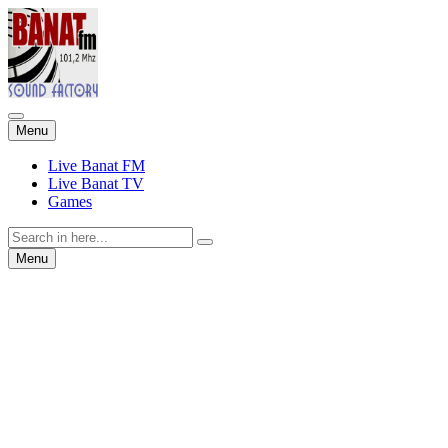
Skip
Menu
to
content
Live Banat FM
Live Banat TV
Games
Search
for:
Skip
Menu
to
content