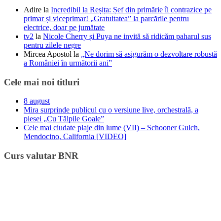
Adire
la
Incredibil la Reșița: Șef din primărie îi contrazice pe
primar și viceprimar! „Gratuitatea” la parcările pentru
electrice, doar pe jumătate
tv2
la
Nicole Cherry și Puya ne invită să ridicăm paharul sus
pentru zilele negre
Mircea Apostol
la
„Ne dorim să asigurăm o dezvoltare robustă
a României în următorii ani”
Cele mai noi titluri
8 august
Mira surprinde publicul cu o versiune live, orchestrală, a
piesei „Cu Tălpile Goale”
Cele mai ciudate plaje din lume (VII) – Schooner Gulch,
Mendocino, California [VIDEO]
Curs valutar BNR