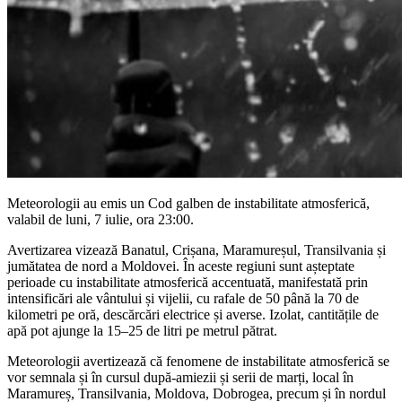
Meteorologii au emis un Cod galben de instabilitate atmosferică,
valabil de luni, 7 iulie, ora 23:00.
Avertizarea vizează Banatul, Crișana, Maramureșul, Transilvania și
jumătatea de nord a Moldovei. În aceste regiuni sunt așteptate
perioade cu instabilitate atmosferică accentuată, manifestată prin
intensificări ale vântului și vijelii, cu rafale de 50 până la 70 de
kilometri pe oră, descărcări electrice și averse. Izolat, cantitățile de
apă pot ajunge la 15–25 de litri pe metrul pătrat.
Meteorologii avertizează că fenomene de instabilitate atmosferică se
vor semnala și în cursul după-amiezii și serii de marți, local în
Maramureș, Transilvania, Moldova, Dobrogea, precum și în nordul