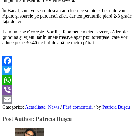
timpul manifestărilor de vreme severă.
În Banat, vin averse cu descărcări electrice și intensificări de vânt.
Apare și soarele pe parcursul zilei, dar temperaturile pierd 2-3 grade
față de ieri.
La munte se răcorește. Vor fi și fenomene meteo severe, căderi de
grindină și vijelii, iar în unele masive apar ploi torențiale, care vor
aduce peste 30-40 de litri de apă pe metru pătrat.
Facebook
Twitter
WhatsApp
Viber
Categories:
Actualitate
,
News
/
Fără comentarii
/
by
Patricia Bușcu
Email
Post Author:
Patricia Bușcu