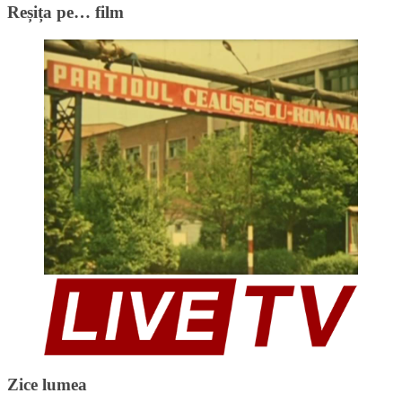
Reșița pe… film
Zice lumea