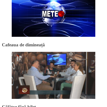
Cafeaua de dimineață
Călător fără bilet