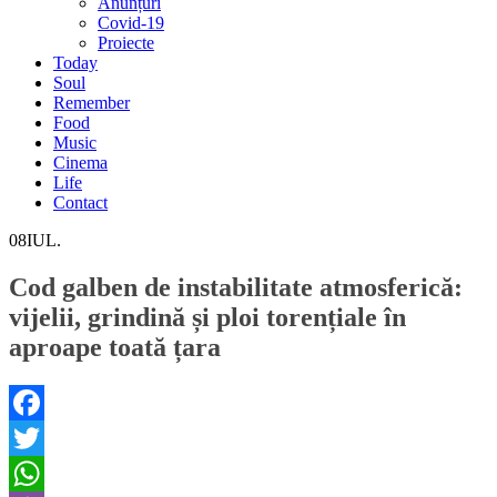
Anunțuri
Covid-19
Proiecte
Today
Soul
Remember
Food
Music
Cinema
Life
Contact
08
IUL.
Cod galben de instabilitate atmosferică:
vijelii, grindină și ploi torențiale în
aproape toată țara
Facebook
Twitter