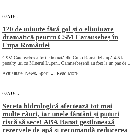
07
AUG.
120 de minute fără gol și o eliminare
dramatică pentru CSM Caransebeș în
Cupa României
CSM Caransebeș a fost eliminată din Cupa României după 4-5 la
penalty-uri cu Minerul Lupeni. Caransebeșenii au fost la un pas de...
Actualitate
,
News
,
Sport
...
,
Read More
07
AUG.
Seceta hidrologică afectează tot mai
multe râuri, iar unele fântâni și puțuri
riscă să sece! ABA Banat gestionează
rezervele de apă și recomandă reducerea