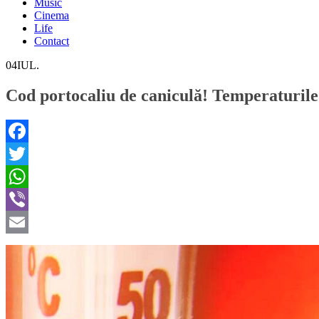
Music
Cinema
Life
Contact
04
IUL.
Cod portocaliu de caniculă! Temperaturile
Facebook
Twitter
WhatsApp
Viber
Email