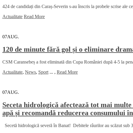
424 de candidați din Caraș-Severin s-au înscris la probele scrise ale c
Actualitate
Read More
07
AUG.
120 de minute fără gol și o eliminare dr
CSM Caransebeș a fost eliminată din Cupa României după 4-5 la penalt
Actualitate
,
News
,
Sport
...
,
Read More
07
AUG.
Seceta hidrologică afectează tot mai multe 
apă și recomandă reducerea consumului în
Secetă hidrologică severă în Banat! Debitele râurilor au scăzut sub 30