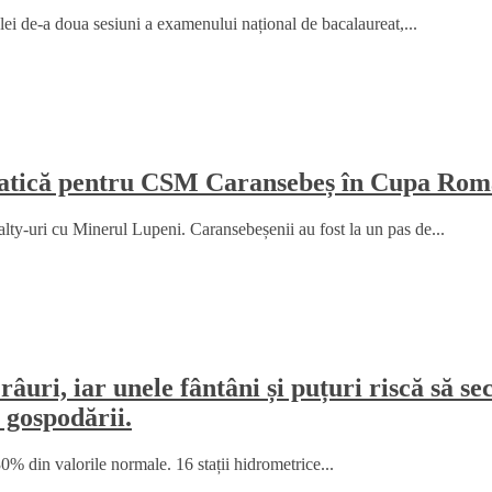
elei de-a doua sesiuni a examenului național de bacalaureat,...
amatică pentru CSM Caransebeș în Cupa Rom
y-uri cu Minerul Lupeni. Caransebeșenii au fost la un pas de...
râuri, iar unele fântâni și puțuri riscă să 
 gospodării.
% din valorile normale. 16 stații hidrometrice...