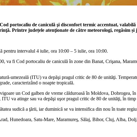
Cod portocaliu de caniculă şi disconfort termic accentuat, valabilă
rinţă. Printre județele atenţionate de către meteorologi, regăsim și
entru intervalul 4 iulie, ora 10:00 – 5 iulie, ora 10:00.
10:00, va fi Cod portocaliu de caniculă în zone din Banat, Crişana, Maram
eratură-umezeală (ITU) va depăşi pragul critic de 80 de unităţi. Temperat
rade, caracterizând o noapte tropicală.
 vigoare un Cod galben de vreme călduroasă în Moldova, Dobrogea, în ju
 ITU va atinge sau va depăşi uşor pragul critic de 80 de unităţi, în timp 
ea sudică a ţării, iar duminică se va intensifica din nou în toate regiu
 Arad, Hunedoara, Satu-Mare, Maramureş, Sălaj, Bihor, Cluj, Alba, Dolj,