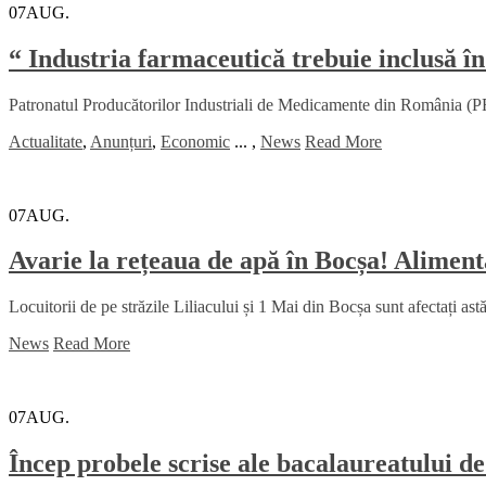
07
AUG.
“ Industria farmaceutică trebuie inclusă în
Patronatul Producătorilor Industriali de Medicamente din România (PRI
Actualitate
,
Anunțuri
,
Economic
...
,
News
Read More
07
AUG.
Avarie la rețeaua de apă în Bocșa! Alimenta
Locuitorii de pe străzile Liliacului și 1 Mai din Bocșa sunt afectați ast
News
Read More
07
AUG.
Încep probele scrise ale bacalaureatului d