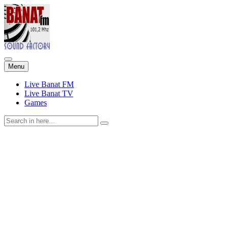
Skip
Menu
to
content
Live Banat FM
Live Banat TV
Games
Search
for: