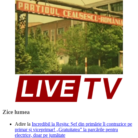
Zice lumea
Adire
la
Incredibil la Reșița: Șef din primărie îi contrazice pe
primar și viceprimar! „Gratuitatea” la parcările pentru
electrice, doar pe jumătate