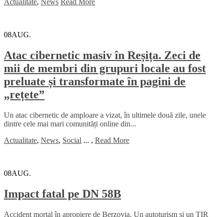
Actualitate
,
News
Read More
08
AUG.
Atac cibernetic masiv în Reșița. Zeci de
mii de membri din grupuri locale au fost
preluate și transformate în pagini de
„rețete”
Un atac cibernetic de amploare a vizat, în ultimele două zile, unele
dintre cele mai mari comunități online din...
Actualitate
,
News
,
Social
...
,
Read More
08
AUG.
Impact fatal pe DN 58B
Accident mortal în apropiere de Berzovia. Un autoturism și un TIR