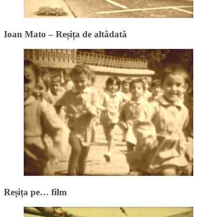
Ioan Mato – Reșița de altădată
Reșița pe… film