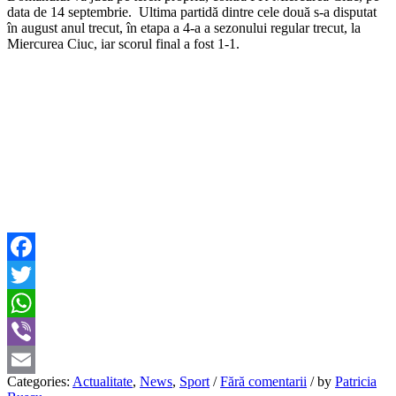
data de 14 septembrie. Ultima partidă dintre cele două s-a disputat
în august anul trecut, în etapa a 4-a a sezonului regular trecut, la
Miercurea Ciuc, iar scorul final a fost 1-1.
Facebook
Twitter
WhatsApp
Viber
Categories:
Actualitate
,
News
,
Sport
/
Fără comentarii
/
by
Patricia
Email