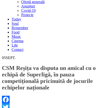
Ofertă generală
Anunțuri
Covid-19
Proiecte
Today
Soul
Remember
Food
Music
Cinema
Life
Contact
05
SEPT.
CSM Reșița va disputa un amical cu o
echipă de Superligă, în pauza
competițională pricinuită de jocurile
echipelor naționale
Facebook