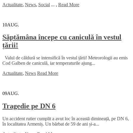
Actualitate
,
News
,
Social
...
,
Read More
10
AUG.
Săptămâna începe cu caniculă în vestul
țării!
Valul de căldură se intensifică în vestul țării! Meteorologii au emis
Cod Galben de caniculă, iar temperaturile ajung...
Actualitate
,
News
Read More
09
AUG.
Tragedie pe DN 6
Un accident rutier cumplit a avut loc în această dimineață, pe DN 6,
în localitatea Armeniș. Un bărbat de 59 de ani și-a...