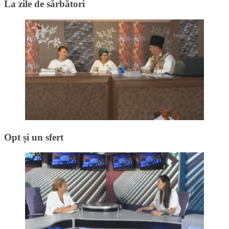
La zile de sărbători
Opt și un sfert