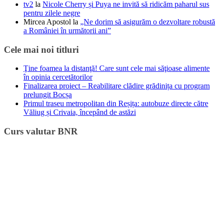
tv2
la
Nicole Cherry și Puya ne invită să ridicăm paharul sus
pentru zilele negre
Mircea Apostol
la
„Ne dorim să asigurăm o dezvoltare robustă
a României în următorii ani”
Cele mai noi titluri
Ţine foamea la distanţă! Care sunt cele mai săţioase alimente
în opinia cercetătorilor
Finalizarea proiect – Reabilitare clădire grădinița cu program
prelungit Bocșa
Primul traseu metropolitan din Reșița: autobuze directe către
Văliug și Crivaia, începând de astăzi
Curs valutar BNR