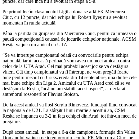
puncte, dar care încă nu a evoluat în etapa a 5-a.
Pe primul loc în clasamentul Ligii a doua se află FK Miercurea
Ciuc, cu 12 puncte, dar nici echipa lui Robert Ilyeș nu a evoluat
momentan în runda actuală.
Până la partida cu gruparea din Miercurea Ciuc, pentru că urmează o
pauză competițională cauzată de jocurile echipelor naționale, ACSM
Reșița va juca un amical cu UTA.
”Se va întrerupe campionatul odată cu convocările pentru echipa
națională, iar în această perioadă vom avea un meci amical contra
celor de la UTA Arad. Cel mai probabil acest joc se va desfășura
vineri. Cât timp campionatul va fi întrerupt ne vom pregăti foarte
bine pentru meciul cu Csikszereda din 14 septembrie, una dintre cele
mai bune echipe din Liga 2. Amicalul cu UTA Arad cred că se va
desfășura la Reșița, încă nu am stabilit acest aspect”, a declarat
antrenorul rossonerilor Flavius Stoican.
De la acest amical va lipsi Sergiu Rimovecz, fundașul fiind convocat
la naționala de U21. La sfârșitul lunii martie a acestui an, CSM
Reșița se impunea cu 3-2 în fața echipei din Arad, tot într-un meci de
pregătire.
După acest amical, în etapa a 6-a din campionat, formația din Valea
Domanului va juca pe teren propriu, contra FK Miercurea Ciuc, pe