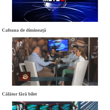
Cafeaua de dimineață
Călător fără bilet