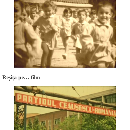
Reșița pe… film