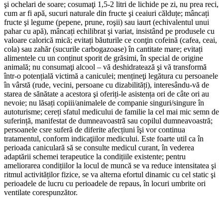
şi ochelari de soare; cosumaţi 1,5-2 litri de lichide pe zi, nu prea reci,
cum ar fi apă, sucuri naturale din fructe şi ceaiuri călduțe; mâncați
fructe şi legume (pepene, prune, roşii) sau iaurt (echivalentul unui
pahar cu apă), mâncați echilibrat şi variat, insistând pe produsele cu
valoare calorică mică; evitați băuturile ce conţin cofeină (cafea, ceai,
cola) sau zahăr (sucurile carbogazoase) în cantitate mare; evitați
alimentele cu un conținut sporit de grăsimi, în special de origine
animală; nu consumaţi alcool – vă deshidratează şi vă transformă
într-o potențială victimă a caniculei; mențineţi legătura cu persoanele
în vârstă (rude, vecini, persoane cu dizabilități), interesându-vă de
starea de sănătate a acestora şi oferiți-le asistența ori de câte ori au
nevoie; nu lăsați copiii/animalele de companie singuri/singure în
autoturisme; cereți sfatul medicului de familie la cel mai mic semn de
suferință, manifestat de dumneavoastrã sau copilul dumneavoastră;
persoanele csre suferă de diferite afecțiuni îşi vor continua
tratamentul, conform indicaţiilor medicului. Este foarte util ca în
perioada caniculară să se consulte medicul curant, în vederea
adaptării schemei terapeutice la condițiile existente; pentru
ameliorarea condițiilor la locul de muncă se va reduce intensitatea şi
ritmul activităților fizice, se va alterna efortul dinamic cu cel static şi
perioadele de lucru cu perioadele de repaus, în locuri umbrite ori
ventilate corespunzător.