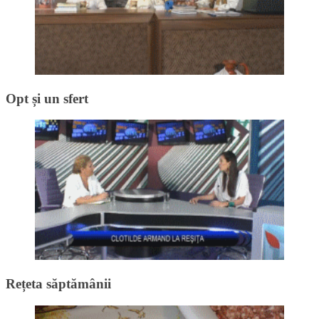
Opt și un sfert
Rețeta săptămânii