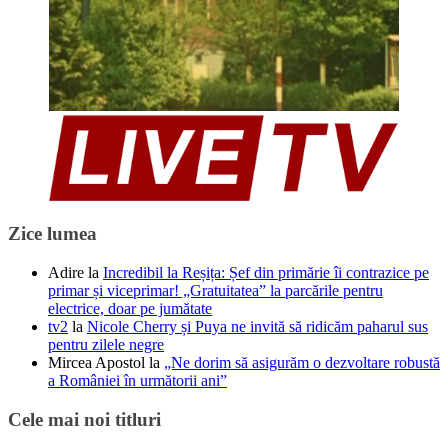
Zice lumea
Adire
la
Incredibil la Reșița: Șef din primărie îi contrazice pe
primar și viceprimar! „Gratuitatea” la parcările pentru
electrice, doar pe jumătate
tv2
la
Nicole Cherry și Puya ne invită să ridicăm paharul sus
pentru zilele negre
Mircea Apostol
la
„Ne dorim să asigurăm o dezvoltare robustă
a României în următorii ani”
Cele mai noi titluri