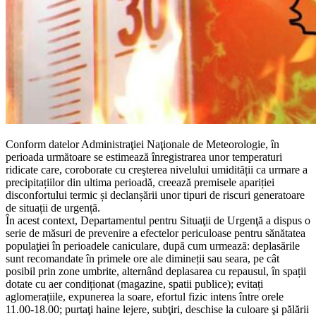
Conform datelor Administraţiei Naţionale de Meteorologie, în
perioada următoare se estimează înregistrarea unor temperaturi
ridicate care, coroborate cu creşterea nivelului umidității ca urmare a
precipitațiilor din ultima perioadă, creează premisele apariției
disconfortului termic și declanșării unor tipuri de riscuri generatoare
de situații de urgență.
În acest context, Departamentul pentru Situaţii de Urgenţă a dispus o
serie de măsuri de prevenire a efectelor periculoase pentru sănătatea
populaţiei în perioadele caniculare, după cum urmează: deplasările
sunt recomandate în primele ore ale dimineții sau seara, pe cât
posibil prin zone umbrite, alternând deplasarea cu repausul, în spații
dotate cu aer condiționat (magazine, spatii publice); evitați
aglomerațiile, expunerea la soare, efortul fizic intens între orele
11.00-18.00; purtaţi haine lejere, subţiri, deschise la culoare şi pălării