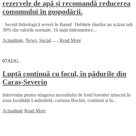
rezervele de apă și recomandă reducerea
consumului în gospodării.
Secetă hidrologică severă în Banat! Debitele râurilor au scăzut sub
30% din valorile normale. 16 stații hidrometrice...
Actualitate
,
News
,
Social
...
,
Read More
07
AUG.
Luptă continuă cu focul, în pădurile din
Caraș-Severin
Intervenția pentru stingerea incendiului de fond forestier izbucnit în
zona localității Lindenfeld, comuna Buchin, continuă și în...
Actualitate
Read More