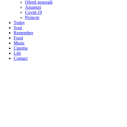
Ofertă generală
Anunțuri
Covid-19
Proiecte
Today
Soul
Remember
Food
Music
Cinema
Life
Contact