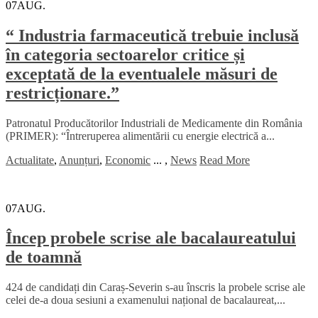
07
AUG.
“ Industria farmaceutică trebuie inclusă
în categoria sectoarelor critice și
exceptată de la eventualele măsuri de
restricționare.”
Patronatul Producătorilor Industriali de Medicamente din România
(PRIMER): “Întreruperea alimentării cu energie electrică a...
Actualitate
,
Anunțuri
,
Economic
...
,
News
Read More
07
AUG.
Încep probele scrise ale bacalaureatului
de toamnă
424 de candidați din Caraș-Severin s-au înscris la probele scrise ale
celei de-a doua sesiuni a examenului național de bacalaureat,...