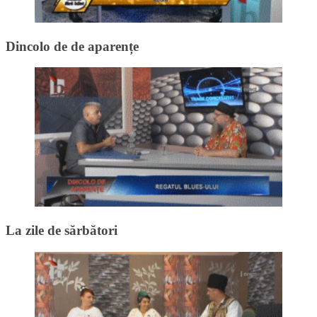
Dincolo de de aparențe
La zile de sărbători