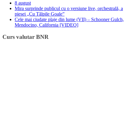
8 august
Mira surprinde publicul cu o versiune live, orchestrală, a
piesei „Cu Tălpile Goale”
Cele mai ciudate plaje din lume (VII) – Schooner Gulch,
Mendocino, California [VIDEO]
Curs valutar BNR