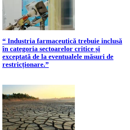
“ Industria farmaceutică trebuie inclusă
în categoria sectoarelor critice și
exceptată de la eventualele măsuri de
restricționare.”