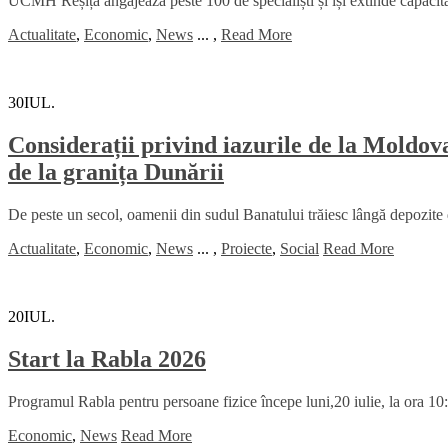
UCMH Reșița angajează peste 100 de specialiști și își extinde capacitat
Actualitate
,
Economic
,
News
...
,
Read More
30
IUL.
Considerații privind iazurile de la Moldov
de la granița Dunării
De peste un secol, oamenii din sudul Banatului trăiesc lângă depozite 
Actualitate
,
Economic
,
News
...
,
Proiecte
,
Social
Read More
20
IUL.
Start la Rabla 2026
Programul Rabla pentru persoane fizice începe luni,20 iulie, la ora 10
Economic
,
News
Read More