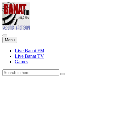
Skip
Menu
to
content
Live Banat FM
Live Banat TV
Games
Search
for: