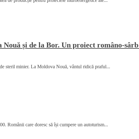
ea de producție pentru proiectele hidroenergetice ale...
a Nouă și de la Bor. Un proiect româno-sârb 
de steril minier. La Moldova Nouă, vântul ridică praful...
:00. Românii care doresc să își cumpere un autoturism...