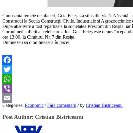
Cunoscuta femeie de afaceri, Geta Feieș s-a stins din viață. Născută l
Construcții la Secția Construcții Civile, Industriale și Agrozootehnice
După absolvire a fost repartizată la societatea Prescom din Reșița, iar
Corpul neînsuflețit al celei care a fost Geta Feieș este depus începând
ora 13:00, la Cimitirul Nr. 7 din Reșița.
Dumnezeu să o odihnească în pace!
Facebook
Twitter
WhatsApp
Viber
Categories:
Economic
/
Fără comentarii
/
by
Cristian Bistriceanu
Email
Post Author:
Cristian Bistriceanu