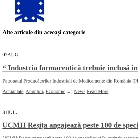
Alte articole din aceeași categorie
07
AUG.
“ Industria farmaceutică trebuie inclusă în
Patronatul Producătorilor Industriali de Medicamente din România (PRI
Actualitate
,
Anunțuri
,
Economic
...
,
News
Read More
31
IUL.
UCMH Reșița angajează peste 100 de specia