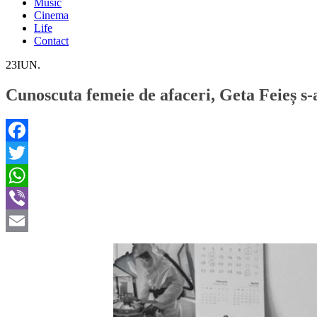
Music
Cinema
Life
Contact
23
IUN.
Cunoscuta femeie de afaceri, Geta Feieș s-a
Facebook
Twitter
WhatsApp
Viber
Email