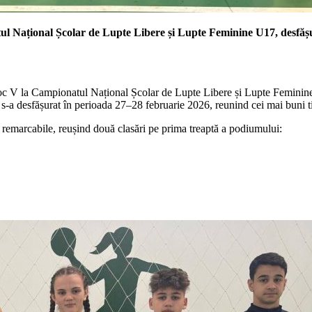
tul Național Școlar de Lupte Libere și Lupte Feminine U17, desfăș
n loc V la Campionatul Național Școlar de Lupte Libere și Lupte Feminin
 desfășurat în perioada 27–28 februarie 2026, reunind cei mai buni tine
te remarcabile, reușind două clasări pe prima treaptă a podiumului: