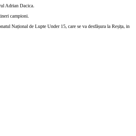
orul Adrian Dacica.
tineri campioni.
onatul Național de Lupte Under 15, care se va desfășura la Reșița, in