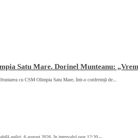
mpia Satu Mare. Dorinel Munteanu: „Vrem 
fruntarea cu CSM Olimpia Satu Mare, într-o conferință de...
ilă astăzi, 6 august 2026, în intervalul orar 12:20 –...