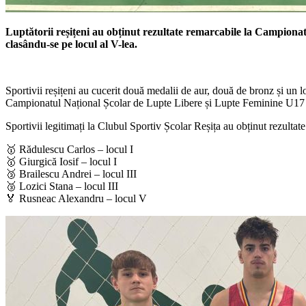
Luptătorii reșițeni au obținut rezultate remarcabile la Campiona
clasându-se pe locul al V-lea.
Sportivii reșițeni au cucerit două medalii de aur, două de bronz și u
Campionatul Național Școlar de Lupte Libere și Lupte Feminine U17 s-a
Sportivii legitimați la Clubul Sportiv Școlar Reșița au obținut rezulta
🥇 Rădulescu Carlos – locul I
🥇 Giurgică Iosif – locul I
🥉 Brailescu Andrei – locul III
🥉 Lozici Stana – locul III
🏅 Rusneac Alexandru – locul V