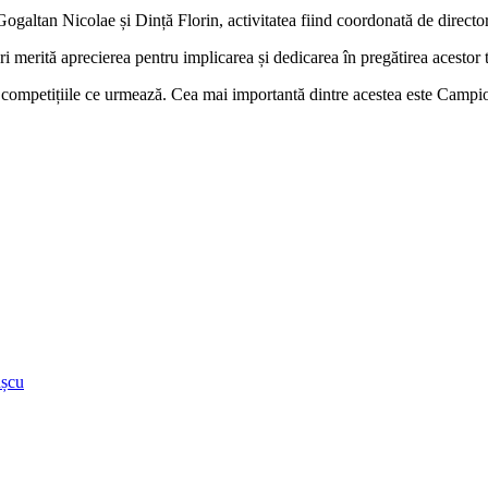
Gogaltan Nicolae și Dință Florin, activitatea fiind coordonată de direct
i merită aprecierea pentru implicarea și dedicarea în pregătirea acestor 
tru competițiile ce urmează. Cea mai importantă dintre acestea este Campi
ușcu