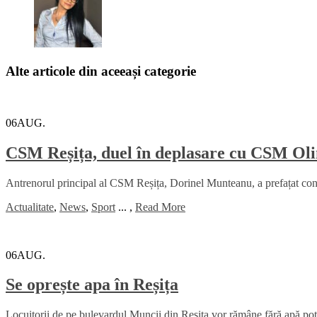
Alte articole din aceeași categorie
06
AUG.
CSM Reșița, duel în deplasare cu CSM Oli
Antrenorul principal al CSM Reșița, Dorinel Munteanu, a prefațat con
Actualitate
,
News
,
Sport
...
,
Read More
06
AUG.
Se oprește apa în Reșița
Locuitorii de pe bulevardul Muncii din Reșița vor rămâne fără apă potab