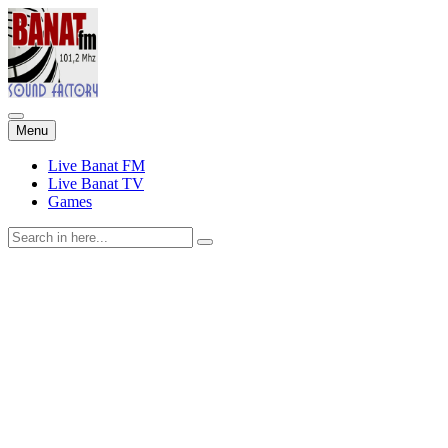
Skip
Menu
to
content
Live Banat FM
Live Banat TV
Games
Search
for: