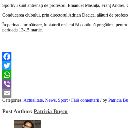
Sportivii sunt antrenați de profesorii Emanuel Masnița, Franț Andrei, 
Conducerea clubului, prin directorul Adrian Dacica, alături de profesor
În perioada următoare, luptatorii resiteni își continuă pregătirea pen
perioada 13-15 martie.
Facebook
Twitter
WhatsApp
Viber
Categories:
Actualitate
,
News
,
Sport
/
Fără comentarii
/
by
Patricia B
Email
Post Author:
Patricia Bușcu