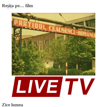
Reșița pe… film
Zice lumea