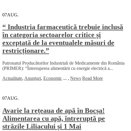
07
AUG.
“ Industria farmaceutică trebuie inclusă
în categoria sectoarelor critice și
exceptată de la eventualele măsuri de
restricționare.”
Patronatul Producătorilor Industriali de Medicamente din România
(PRIMER): “Întreruperea alimentării cu energie electrică a...
Actualitate
,
Anunțuri
,
Economic
...
,
News
Read More
07
AUG.
Avarie la rețeaua de apă în Bocșa!
Alimentarea cu apă, întreruptă pe
străzile Liliacului și 1 Mai