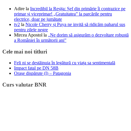
Adire
la
Incredibil la Reșița: Șef din primărie îi contrazice pe
primar și viceprimar! „Gratuitatea” la parcările pentru
electrice, doar pe jumătate
tv2
la
Nicole Cherry și Puya ne invită să ridicăm paharul sus
pentru zilele negre
Mircea Apostol
la
„Ne dorim să asigurăm o dezvoltare robustă
a României în următorii ani”
Cele mai noi titluri
Feli ni se destăinuia în legătură cu viața sa sentimentală
Impact fatal pe DN 58B
Oraşe dispărute (I) – Patagonia
Curs valutar BNR