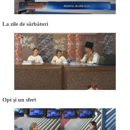
La zile de sărbători
Opt și un sfert