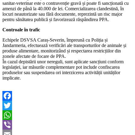
sanitar-veterinar este o contravenție gravă și poate fi sancționată cu
amenzi de până la 40.000 de lei. Comercializarea clandestină, în
locuri neautorizate sau fără documente, reprezintă un risc major
pentru sănătatea publică și favorizează răspândirea PPA.
Controale în trafic
Echipele DSVSA Caraș-Severin, împreună cu Poliția și
Jandarmeria, efectuează verificări ale transporturilor de animale și
produse alimentare, monitorizând și respectarea restricțiilor din
zonele afectate de focare de PPA.
În cazul depistării unor nereguli, sunt aplicate sancțiuni conform
legislației, iar măsurile complementare pot include confiscarea
produselor sau suspendarea ori interzicerea activității unităților
implicate.
Facebook
Twitter
WhatsApp
Viber