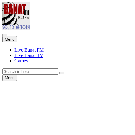
Skip
Menu
to
content
Live Banat FM
Live Banat TV
Games
Search
for:
Skip
Menu
to
content