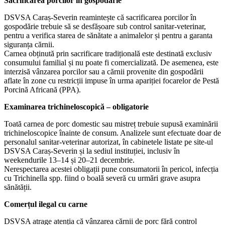
Sacrificarea porcilor în gospodărie
DSVSA Caraș-Severin reamintește că sacrificarea porcilor în
gospodărie trebuie să se desfășoare sub control sanitar-veterinar,
pentru a verifica starea de sănătate a animalelor și pentru a garanta
siguranța cărnii.
Carnea obținută prin sacrificare tradițională este destinată exclusiv
consumului familial și nu poate fi comercializată. De asemenea, este
interzisă vânzarea porcilor sau a cărnii provenite din gospodării
aflate în zone cu restricții impuse în urma apariției focarelor de Pestă
Porcină Africană (PPA).
Examinarea trichineloscopică – obligatorie
Toată carnea de porc domestic sau mistreț trebuie supusă examinării
trichineloscopice înainte de consum. Analizele sunt efectuate doar de
personalul sanitar-veterinar autorizat, în cabinetele listate pe site-ul
DSVSA Caraș-Severin și la sediul instituției, inclusiv în
weekendurile 13–14 și 20–21 decembrie.
Nerespectarea acestei obligații pune consumatorii în pericol, infecția
cu Trichinella spp. fiind o boală severă cu urmări grave asupra
sănătății.
Comerțul ilegal cu carne
DSVSA atrage atenția că vânzarea cărnii de porc fără control