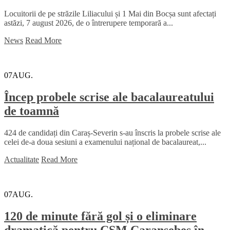
Locuitorii de pe străzile Liliacului și 1 Mai din Bocșa sunt afectați
astăzi, 7 august 2026, de o întrerupere temporară a...
News
Read More
07
AUG.
Încep probele scrise ale bacalaureatului
de toamnă
424 de candidați din Caraș-Severin s-au înscris la probele scrise ale
celei de-a doua sesiuni a examenului național de bacalaureat,...
Actualitate
Read More
07
AUG.
120 de minute fără gol și o eliminare
dramatică pentru CSM Caransebeș în