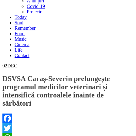
Anunțuri
Covid-19
Proiecte
Today
Soul
Remember
Food
Music
Cinema
Life
Contact
02
DEC.
DSVSA Caraș-Severin prelungește
programul medicilor veterinari și
intensifică controalele înainte de
sărbători
Facebook