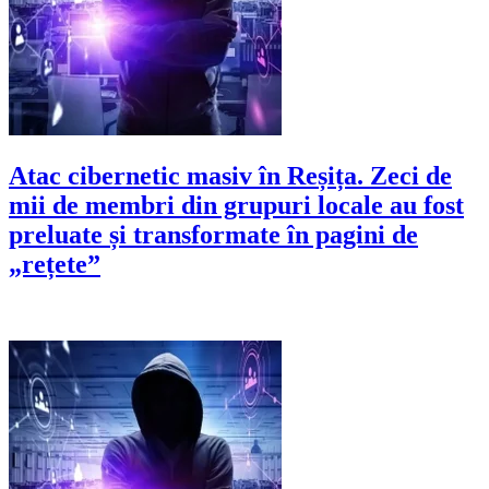
Atac cibernetic masiv în Reșița. Zeci de
mii de membri din grupuri locale au fost
preluate și transformate în pagini de
„rețete”