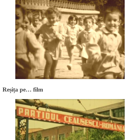
Reșița pe… film