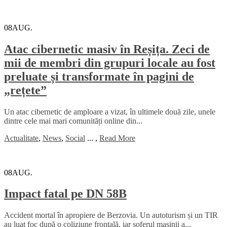
08
AUG.
Atac cibernetic masiv în Reșița. Zeci de
mii de membri din grupuri locale au fost
preluate și transformate în pagini de
„rețete”
Un atac cibernetic de amploare a vizat, în ultimele două zile, unele
dintre cele mai mari comunități online din...
Actualitate
,
News
,
Social
...
,
Read More
08
AUG.
Impact fatal pe DN 58B
Accident mortal în apropiere de Berzovia. Un autoturism și un TIR
au luat foc după o coliziune frontală, iar șoferul mașinii a...