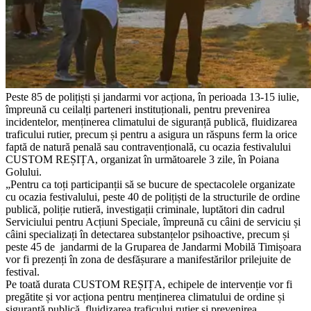
Peste 85 de polițiști și jandarmi vor acționa, în perioada 13-15 iulie,
împreună cu ceilalți parteneri instituționali, pentru prevenirea
incidentelor, menținerea climatului de siguranță publică, fluidizarea
traficului rutier, precum și pentru a asigura un răspuns ferm la orice
faptă de natură penală sau contravențională, cu ocazia festivalului
CUSTOM REȘIȚA, organizat în următoarele 3 zile, în Poiana
Golului.
„Pentru ca toți participanții să se bucure de spectacolele organizate
cu ocazia festivalului, peste 40 de polițiști de la structurile de ordine
publică, poliție rutieră, investigații criminale, luptători din cadrul
Serviciului pentru Acțiuni Speciale, împreună cu câini de serviciu și
câini specializați în detectarea substanțelor psihoactive, precum și
peste 45 de jandarmi de la Gruparea de Jandarmi Mobilă Timișoara
vor fi prezenți în zona de desfășurare a manifestărilor prilejuite de
festival.
Pe toată durata CUSTOM REȘIȚA, echipele de intervenție vor fi
pregătite și vor acționa pentru menținerea climatului de ordine și
siguranță publică, fluidizarea traficului rutier și prevenirea