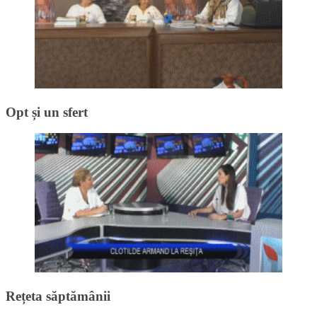
Opt și un sfert
Rețeta săptămânii