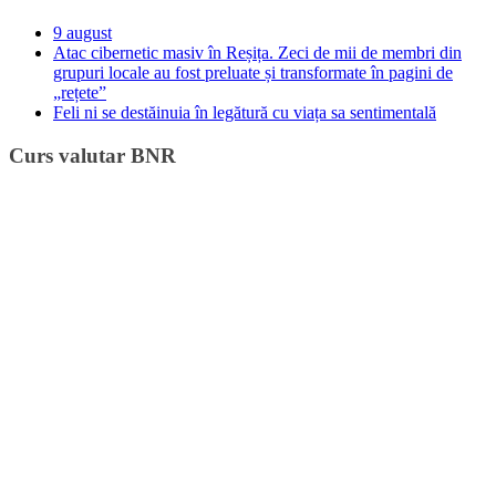
9 august
Atac cibernetic masiv în Reșița. Zeci de mii de membri din
grupuri locale au fost preluate și transformate în pagini de
„rețete”
Feli ni se destăinuia în legătură cu viața sa sentimentală
Curs valutar BNR