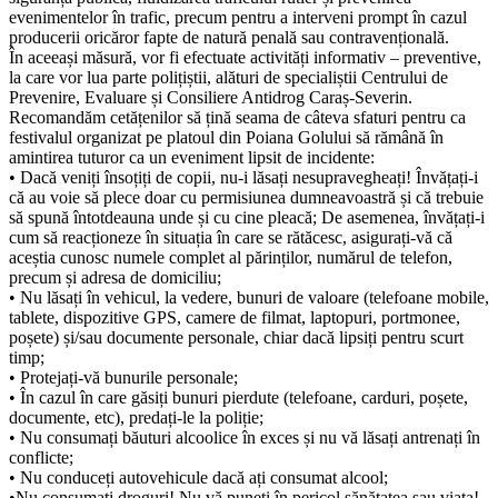
evenimentelor în trafic, precum pentru a interveni prompt în cazul
producerii oricăror fapte de natură penală sau contravențională.
În aceeași măsură, vor fi efectuate activități informativ – preventive,
la care vor lua parte polițiștii, alături de specialiștii Centrului de
Prevenire, Evaluare și Consiliere Antidrog Caraș-Severin.
Recomandăm cetățenilor să țină seama de câteva sfaturi pentru ca
festivalul organizat pe platoul din Poiana Golului să rămână în
amintirea tuturor ca un eveniment lipsit de incidente:
• Dacă veniți însoțiți de copii, nu-i lăsați nesupravegheați! Învățați-i
că au voie să plece doar cu permisiunea dumneavoastră și că trebuie
să spună întotdeauna unde și cu cine pleacă; De asemenea, învățați-i
cum să reacționeze în situația în care se rătăcesc, asigurați-vă că
aceștia cunosc numele complet al părinților, numărul de telefon,
precum și adresa de domiciliu;
• Nu lăsați în vehicul, la vedere, bunuri de valoare (telefoane mobile,
tablete, dispozitive GPS, camere de filmat, laptopuri, portmonee,
poșete) și/sau documente personale, chiar dacă lipsiți pentru scurt
timp;
• Protejați-vă bunurile personale;
• În cazul în care găsiți bunuri pierdute (telefoane, carduri, poșete,
documente, etc), predați-le la poliție;
• Nu consumați băuturi alcoolice în exces și nu vă lăsați antrenați în
conflicte;
• Nu conduceți autovehicule dacă ați consumat alcool;
•Nu consumați droguri! Nu vă puneți în pericol sănătatea sau viața!