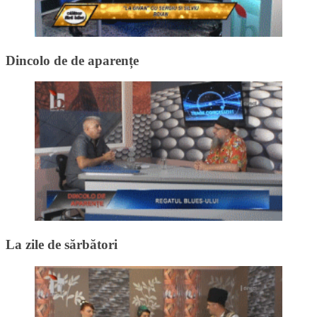
Dincolo de de aparențe
La zile de sărbători