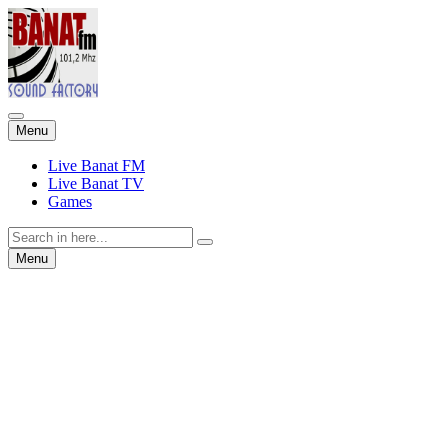
Skip
Menu
to
content
Live Banat FM
Live Banat TV
Games
Search
for:
Skip
Menu
to
content