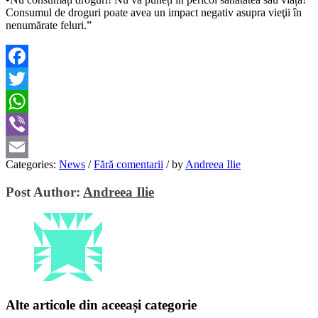
Consumul de droguri poate avea un impact negativ asupra vieţii în
nenumărate feluri.”
Facebook
Twitter
WhatsApp
Viber
Categories:
News
/
Fără comentarii
/
by
Andreea Ilie
Email
Post Author:
Andreea Ilie
Alte articole din aceeași categorie