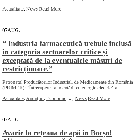
Actualitate
,
News
Read More
07
AUG.
“ Industria farmaceutică trebuie inclusă
în categoria sectoarelor critice și
exceptată de la eventualele măsuri de
restricționare.”
Patronatul Producătorilor Industriali de Medicamente din România
(PRIMER): “Întreruperea alimentării cu energie electrică a...
Actualitate
,
Anunțuri
,
Economic
...
,
News
Read More
07
AUG.
Avarie la rețeaua de apă în Bocșa!