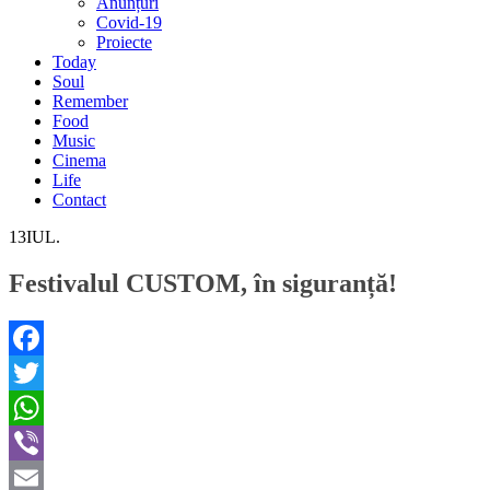
Anunțuri
Covid-19
Proiecte
Today
Soul
Remember
Food
Music
Cinema
Life
Contact
13
IUL.
Festivalul CUSTOM, în siguranță!
Facebook
Twitter
WhatsApp
Viber