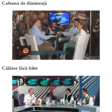
Cafeaua de dimineață
Călător fără bilet