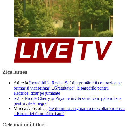
Zice lumea
Adire
la
Incredibil la Reșița: Șef din primărie îi contrazice pe
primar și viceprimar! „Gratuitatea” la parcările pentru
electrice, doar pe jumătate
tv2
la
Nicole Cherry și Puya ne invită să ridicăm paharul sus
pentru zilele negre
Mircea Apostol
la
„Ne dorim să asigurăm o dezvoltare robustă
a României în următorii ani”
Cele mai noi titluri