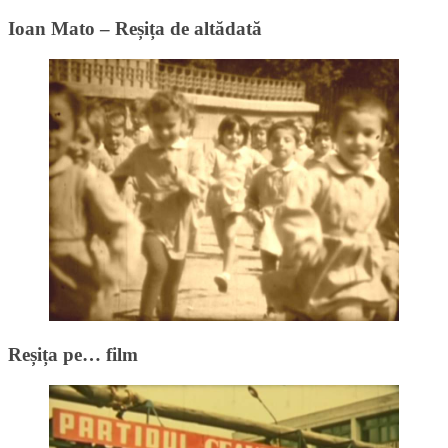
Ioan Mato – Reșița de altădată
Reșița pe… film