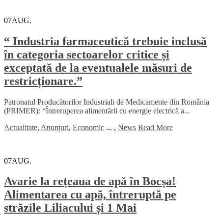
07
AUG.
“ Industria farmaceutică trebuie inclusă
în categoria sectoarelor critice și
exceptată de la eventualele măsuri de
restricționare.”
Patronatul Producătorilor Industriali de Medicamente din România
(PRIMER): “Întreruperea alimentării cu energie electrică a...
Actualitate
,
Anunțuri
,
Economic
...
,
News
Read More
07
AUG.
Avarie la rețeaua de apă în Bocșa!
Alimentarea cu apă, întreruptă pe
străzile Liliacului și 1 Mai