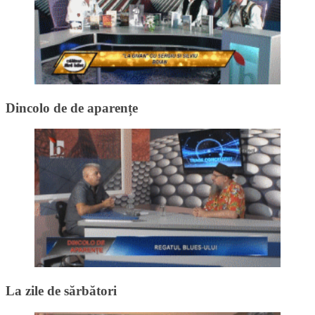
Dincolo de de aparențe
La zile de sărbători