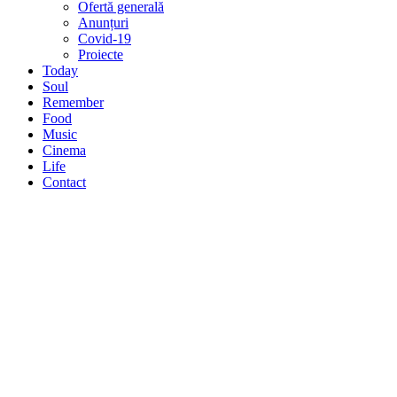
Ofertă generală
Anunțuri
Covid-19
Proiecte
Today
Soul
Remember
Food
Music
Cinema
Life
Contact