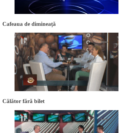
Cafeaua de dimineață
Călător fără bilet