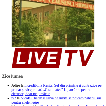
Zice lumea
Adire
la
Incredibil la Reșița: Șef din primărie îi contrazice pe
primar și viceprimar! „Gratuitatea” la parcările pentru
electrice, doar pe jumătate
tv2
la
Nicole Cherry și Puya ne invită să ridicăm paharul sus
pentru zilele negre