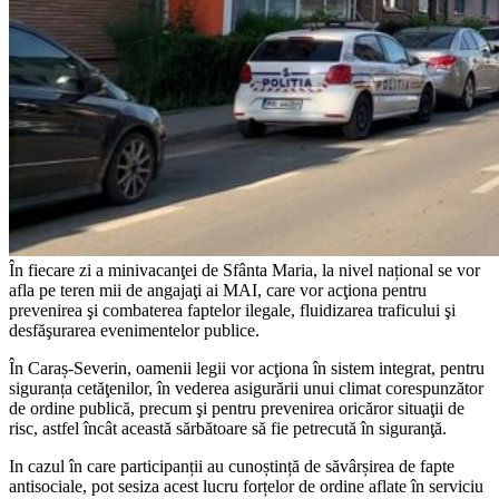
În fiecare zi a minivacanţei de Sfânta Maria, la nivel național se vor
afla pe teren mii de angajaţi ai MAI, care vor acţiona pentru
prevenirea şi combaterea faptelor ilegale, fluidizarea traficului şi
desfăşurarea evenimentelor publice.
În Caraș-Severin, oamenii legii vor acţiona în sistem integrat, pentru
siguranța cetăţenilor, în vederea asigurării unui climat corespunzător
de ordine publică, precum şi pentru prevenirea oricăror situaţii de
risc, astfel încât această sărbătoare să fie petrecută în siguranţă.
In cazul în care participanții au cunoștință de săvârșirea de fapte
antisociale, pot sesiza acest lucru forțelor de ordine aflate în serviciu