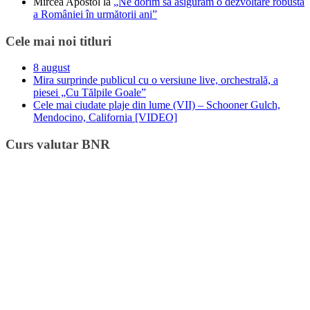
Mircea Apostol
la
„Ne dorim să asigurăm o dezvoltare robustă
a României în următorii ani”
Cele mai noi titluri
8 august
Mira surprinde publicul cu o versiune live, orchestrală, a
piesei „Cu Tălpile Goale”
Cele mai ciudate plaje din lume (VII) – Schooner Gulch,
Mendocino, California [VIDEO]
Curs valutar BNR