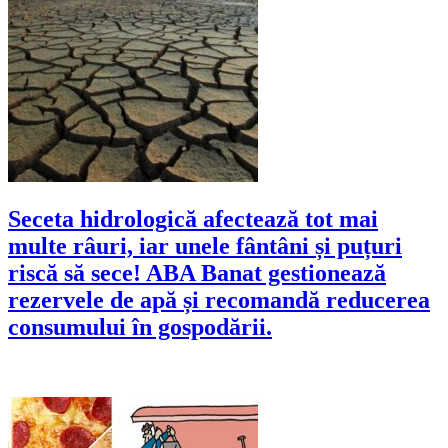
Seceta hidrologică afectează tot mai
multe râuri, iar unele fântâni și puțuri
riscă să sece! ABA Banat gestionează
rezervele de apă și recomandă reducerea
consumului în gospodării.