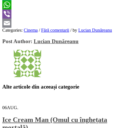
Twitter
WhatsApp
Viber
Categories:
Cinema
/
Fără comentarii
/
by
Lucian Dunăreanu
Email
Post Author:
Lucian Dunăreanu
Alte articole din aceeași categorie
06
AUG.
Ice Cream Man (Omul cu înghețata
mortală)