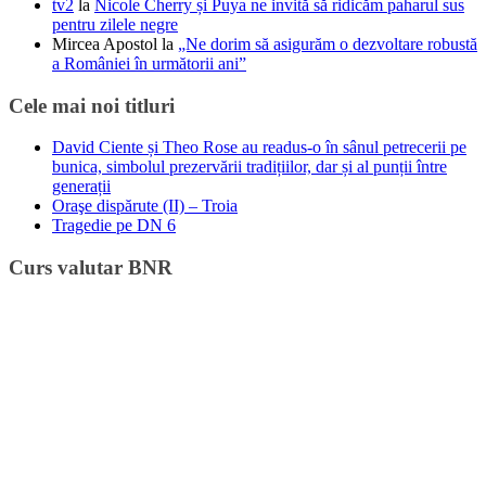
tv2
la
Nicole Cherry și Puya ne invită să ridicăm paharul sus
pentru zilele negre
Mircea Apostol
la
„Ne dorim să asigurăm o dezvoltare robustă
a României în următorii ani”
Cele mai noi titluri
David Ciente și Theo Rose au readus-o în sânul petrecerii pe
bunica, simbolul prezervării tradițiilor, dar și al punții între
generații
Oraşe dispărute (II) – Troia
Tragedie pe DN 6
Curs valutar BNR