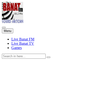
Skip
Menu
to
content
Live Banat FM
Live Banat TV
Games
Search
for: