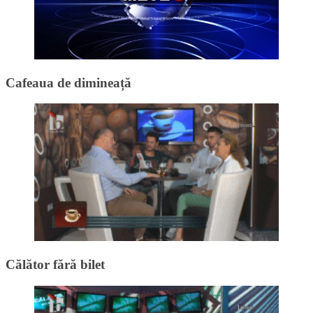
Cafeaua de dimineață
Călător fără bilet