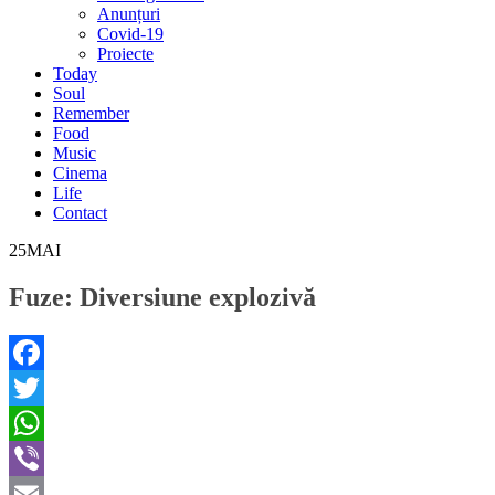
Anunțuri
Covid-19
Proiecte
Today
Soul
Remember
Food
Music
Cinema
Life
Contact
25
MAI
Fuze: Diversiune explozivă
Facebook
Twitter
WhatsApp
Viber