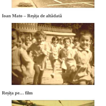
Ioan Mato – Reșița de altădată
Reșița pe… film