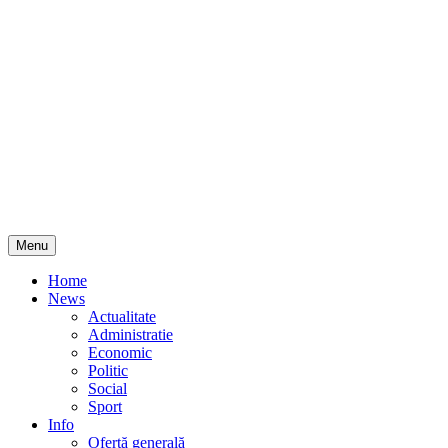
Skip
Menu
to
content
Home
News
Actualitate
Administratie
Economic
Politic
Social
Sport
Info
Ofertă generală