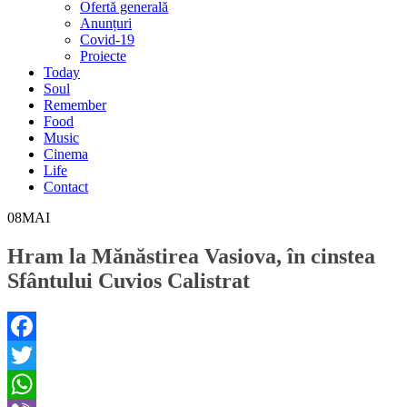
Ofertă generală
Anunțuri
Covid-19
Proiecte
Today
Soul
Remember
Food
Music
Cinema
Life
Contact
08
MAI
Hram la Mănăstirea Vasiova, în cinstea
Sfântului Cuvios Calistrat
Facebook
Twitter