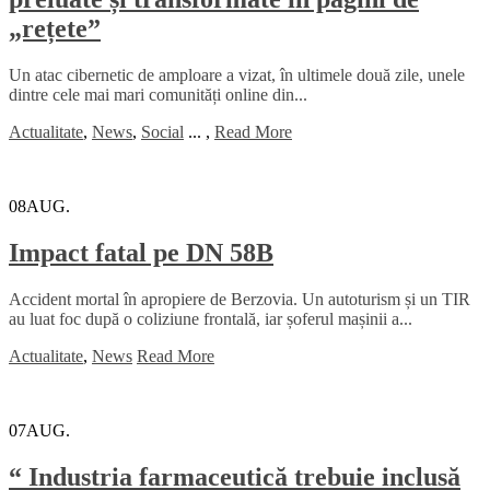
„rețete”
Un atac cibernetic de amploare a vizat, în ultimele două zile, unele
dintre cele mai mari comunități online din...
Actualitate
,
News
,
Social
...
,
Read More
08
AUG.
Impact fatal pe DN 58B
Accident mortal în apropiere de Berzovia. Un autoturism și un TIR
au luat foc după o coliziune frontală, iar șoferul mașinii a...
Actualitate
,
News
Read More
07
AUG.
“ Industria farmaceutică trebuie inclusă