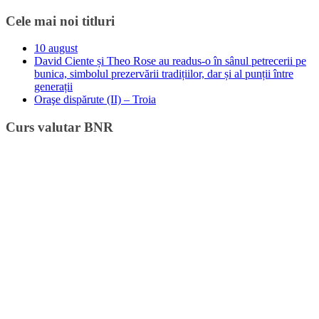
Cele mai noi titluri
10 august
David Ciente și Theo Rose au readus-o în sânul petrecerii pe
bunica, simbolul prezervării tradițiilor, dar și al punții între
generații
Oraşe dispărute (II) – Troia
Curs valutar BNR