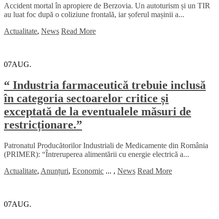
Accident mortal în apropiere de Berzovia. Un autoturism și un TIR
au luat foc după o coliziune frontală, iar șoferul mașinii a...
Actualitate
,
News
Read More
07
AUG.
“ Industria farmaceutică trebuie inclusă
în categoria sectoarelor critice și
exceptată de la eventualele măsuri de
restricționare.”
Patronatul Producătorilor Industriali de Medicamente din România
(PRIMER): “Întreruperea alimentării cu energie electrică a...
Actualitate
,
Anunțuri
,
Economic
...
,
News
Read More
07
AUG.