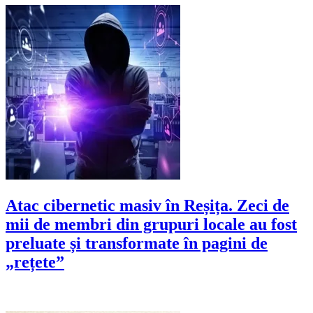
Atac cibernetic masiv în Reșița. Zeci de
mii de membri din grupuri locale au fost
preluate și transformate în pagini de
„rețete”