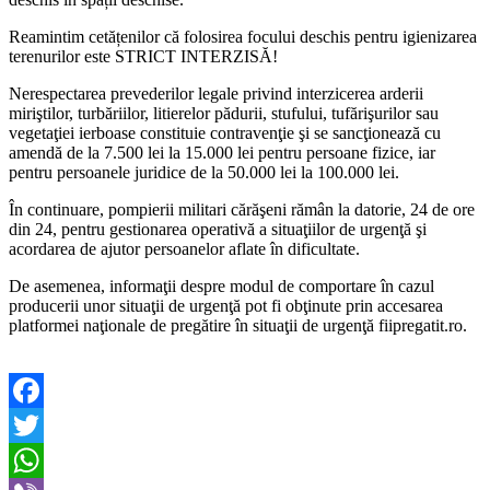
Reamintim cetățenilor că folosirea focului deschis pentru igienizarea
terenurilor este STRICT INTERZISĂ!
Nerespectarea prevederilor legale privind interzicerea arderii
miriştilor, turbăriilor, litierelor pădurii, stufului, tufărişurilor sau
vegetaţiei ierboase constituie contravenţie şi se sancţionează cu
amendă de la 7.500 lei la 15.000 lei pentru persoane fizice, iar
pentru persoanele juridice de la 50.000 lei la 100.000 lei.
În continuare, pompierii militari cărăşeni rămân la datorie, 24 de ore
din 24, pentru gestionarea operativă a situaţiilor de urgenţă şi
acordarea de ajutor persoanelor aflate în dificultate.
De asemenea, informaţii despre modul de comportare în cazul
producerii unor situaţii de urgenţă pot fi obţinute prin accesarea
platformei naţionale de pregătire în situaţii de urgenţă fiipregatit.ro.
Facebook
Twitter