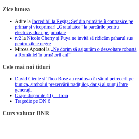
Zice lumea
Adire
la
Incredibil la Reșița: Șef din primărie îi contrazice pe
primar și viceprimar! „Gratuitatea” la parcările pentru
electrice, doar pe jumătate
tv2
la
Nicole Cherry și Puya ne invită să ridicăm paharul sus
pentru zilele negre
Mircea Apostol
la
„Ne dorim să asigurăm o dezvoltare robustă
a României în următorii ani”
Cele mai noi titluri
David Ciente și Theo Rose au readus-o în sânul petrecerii pe
bunica, simbolul prezervării tradițiilor, dar și al punții între
generații
Oraşe dispărute (II) – Troia
Tragedie pe DN 6
Curs valutar BNR