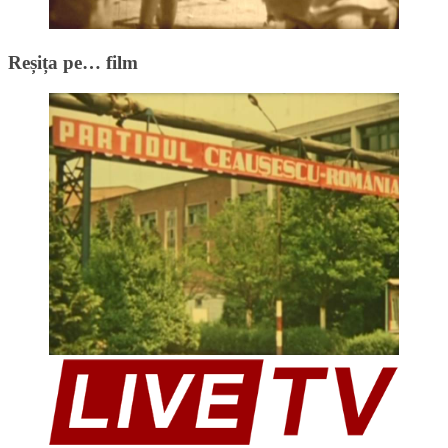
Reșița pe… film