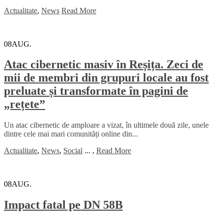
Actualitate
,
News
Read More
08
AUG.
Atac cibernetic masiv în Reșița. Zeci de
mii de membri din grupuri locale au fost
preluate și transformate în pagini de
„rețete”
Un atac cibernetic de amploare a vizat, în ultimele două zile, unele
dintre cele mai mari comunități online din...
Actualitate
,
News
,
Social
...
,
Read More
08
AUG.
Impact fatal pe DN 58B