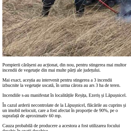
Pompierii cărășeni au acționat, din nou, pentru stingerea mai multor
incendii de vegetație din mai multe părți ale județului.
Mai exact, aceștia au intervenit pentru stingerea a 3 incendii
izbucnite la vegetație uscată, în urma cărora au ars 3 ha de teren.
Incendiile s-au manifestat în localitățile Reșița, Ezeriș și Lăpușnicel.
În cazul arderii necontrolate de la Lăpușnicel, flăcările au cuprins și
un imobil nelocuit, care a fost afectat în proporție de 90%, pe o
suprafață de aproximativ 60 mp.
Cauza probabilă de producere a acestora a fost utilizarea focului
deschis în spații deschise.