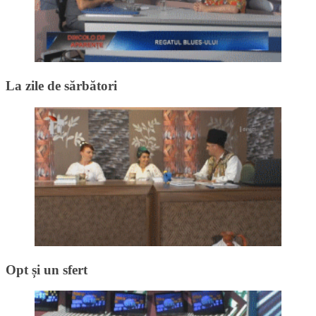
La zile de sărbători
Opt și un sfert