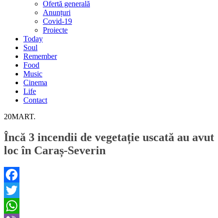
Ofertă generală
Anunțuri
Covid-19
Proiecte
Today
Soul
Remember
Food
Music
Cinema
Life
Contact
20
MART.
Încă 3 incendii de vegetație uscată au avut
loc în Caraș-Severin
Facebook
Twitter