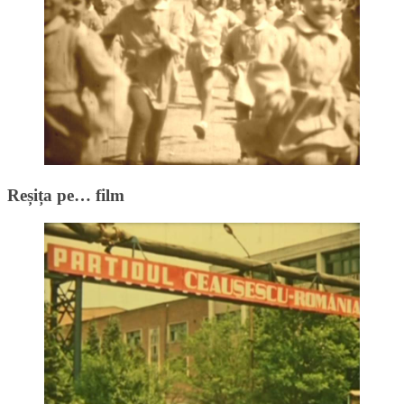
Reșița pe… film