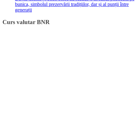
bunica, simbolul prezervării tradițiilor, dar și al punții între
generații
Curs valutar BNR