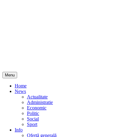
Skip
Menu
to
content
Home
News
Actualitate
Administratie
Economic
Politic
Social
Sport
Info
Ofertă generală