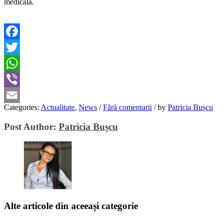
medicală.
Facebook
Twitter
WhatsApp
Viber
Categories:
Actualitate
,
News
/
Fără comentarii
/
by
Patricia Bușcu
Email
Post Author:
Patricia Bușcu
Alte articole din aceeași categorie