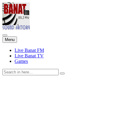
Skip
Menu
to
content
Live Banat FM
Live Banat TV
Games
Search
for: