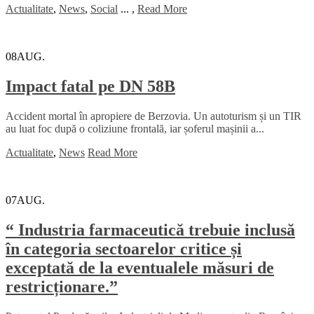
Actualitate
,
News
,
Social
...
,
Read More
08
AUG.
Impact fatal pe DN 58B
Accident mortal în apropiere de Berzovia. Un autoturism și un TIR
au luat foc după o coliziune frontală, iar șoferul mașinii a...
Actualitate
,
News
Read More
07
AUG.
“ Industria farmaceutică trebuie inclusă
în categoria sectoarelor critice și
exceptată de la eventualele măsuri de
restricționare.”