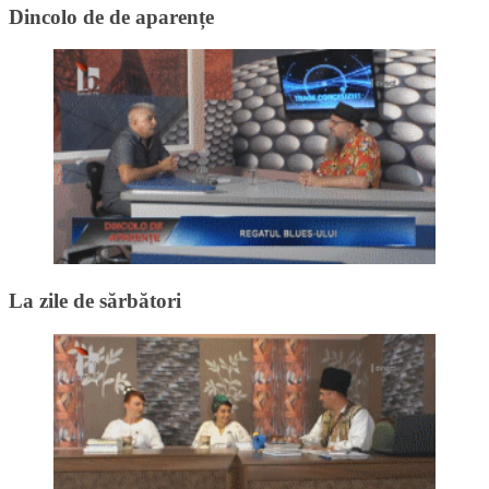
Dincolo de de aparențe
La zile de sărbători