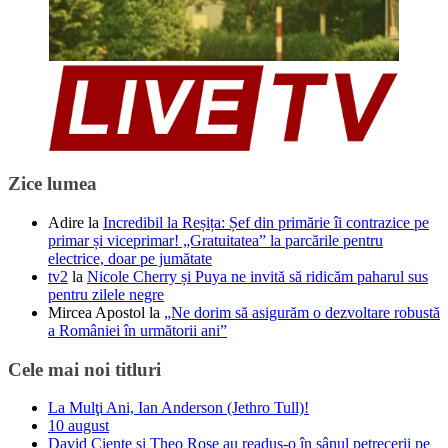
Zice lumea
Adire
la
Incredibil la Reșița: Șef din primărie îi contrazice pe
primar și viceprimar! „Gratuitatea” la parcările pentru
electrice, doar pe jumătate
tv2
la
Nicole Cherry și Puya ne invită să ridicăm paharul sus
pentru zilele negre
Mircea Apostol
la
„Ne dorim să asigurăm o dezvoltare robustă
a României în următorii ani”
Cele mai noi titluri
La Mulţi Ani, Ian Anderson (Jethro Tull)!
10 august
David Ciente și Theo Rose au readus-o în sânul petrecerii pe