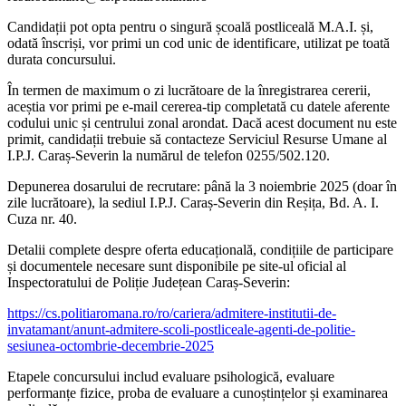
Candidații pot opta pentru o singură școală postliceală M.A.I. și,
odată înscriși, vor primi un cod unic de identificare, utilizat pe toată
durata concursului.
În termen de maximum o zi lucrătoare de la înregistrarea cererii,
aceștia vor primi pe e-mail cererea-tip completată cu datele aferente
codului unic și centrului zonal arondat. Dacă acest document nu este
primit, candidații trebuie să contacteze Serviciul Resurse Umane al
I.P.J. Caraș-Severin la numărul de telefon 0255/502.120.
Depunerea dosarului de recrutare: până la 3 noiembrie 2025 (doar în
zile lucrătoare), la sediul I.P.J. Caraș-Severin din Reșița, Bd. A. I.
Cuza nr. 40.
Detalii complete despre oferta educațională, condițiile de participare
și documentele necesare sunt disponibile pe site-ul oficial al
Inspectoratului de Poliție Județean Caraș-Severin:
https://cs.politiaromana.ro/ro/cariera/admitere-institutii-de-
invatamant/anunt-admitere-scoli-postliceale-agenti-de-politie-
sesiunea-octombrie-decembrie-2025
Etapele concursului includ evaluare psihologică, evaluare
performanțe fizice, proba de evaluare a cunoștințelor și examinarea