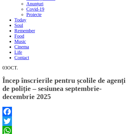
Anunțuri
Covid-19
Proiecte
Today
Soul
Remember
Food
Music
Cinema
Life
Contact
03
OCT.
Încep înscrierile pentru școlile de agenți
de poliție – sesiunea septembrie-
decembrie 2025
Facebook
Twitter