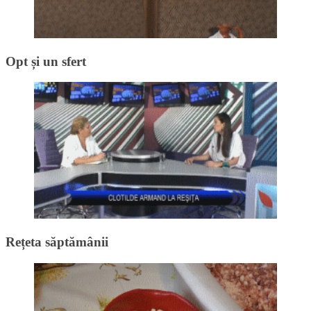
Opt și un sfert
Rețeta săptămânii