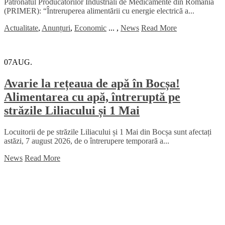
Patronatul Producătorilor Industriali de Medicamente din România
(PRIMER): “Întreruperea alimentării cu energie electrică a...
Actualitate
,
Anunțuri
,
Economic
...
,
News
Read More
07
AUG.
Avarie la rețeaua de apă în Bocșa!
Alimentarea cu apă, întreruptă pe
străzile Liliacului și 1 Mai
Locuitorii de pe străzile Liliacului și 1 Mai din Bocșa sunt afectați
astăzi, 7 august 2026, de o întrerupere temporară a...
News
Read More