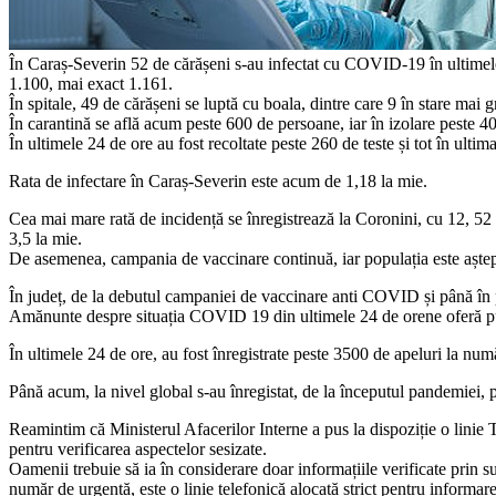
În Caraș-Severin 52 de cărășeni s-au infectat cu COVID-19 în ultimele 2
1.100, mai exact 1.161.
În spitale, 49 de cărășeni se luptă cu boala, dintre care 9 în stare mai
În carantină se află acum peste 600 de persoane, iar în izolare peste 4
În ultimele 24 de ore au fost recoltate peste 260 de teste și tot în ultima
Rata de infectare în Caraș-Severin este acum de 1,18 la mie.
Cea mai mare rată de incidență se înregistrează la Coronini, cu 12, 52
3,5 la mie.
De asemenea, campania de vaccinare continuă, iar populația este aștept
În județ, de la debutul campaniei de vaccinare anti COVID și până în p
Amănunte despre situația COVID 19 din ultimele 24 de orene oferă pu
În ultimele 24 de ore, au fost înregistrate peste 3500 de apeluri la num
Până acum, la nivel global s-au înregistat, de la începutul pandemiei,
Reamintim că Ministerul Afacerilor Interne a pus la dispoziție o linie 
pentru verificarea aspectelor sesizate.
Oamenii trebuie să ia în considerare doar informațiile verificate pr
număr de urgență, este o linie telefonică alocată strict pentru informare