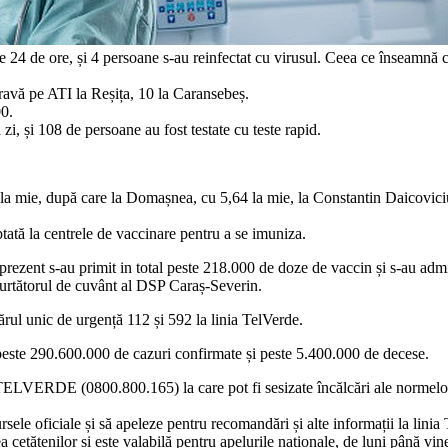
4 de ore, și 4 persoane s-au reinfectat cu virusul. Ceea ce înseamnă că b
 gravă pe ATI la Reșița, 10 la Caransebeș.
00.
 zi, și 108 de persoane au fost testate cu teste rapid.
 la mie, după care la Domașnea, cu 5,64 la mie, la Constantin Daicovici
ată la centrele de vaccinare pentru a se imuniza.
rezent s-au primit in total peste 218.000 de doze de vaccin și s-au admi
rtătorul de cuvânt al DSP Caraș-Severin.
ărul unic de urgență 112 și 592 la linia TelVerde.
 peste 290.600.000 de cazuri confirmate și peste 5.400.000 de decese.
TELVERDE (0800.800.165) la care pot fi sesizate încălcări ale normelor de 
in sursele oficiale și să apeleze pentru recomandări și alte informaț
a cetățenilor și este valabilă pentru apelurile naționale, de luni până vine