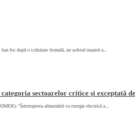
at foc după o coliziune frontală, iar șoferul mașinii a...
 categoria sectoarelor critice și exceptată d
MER): “Întreruperea alimentării cu energie electrică a...