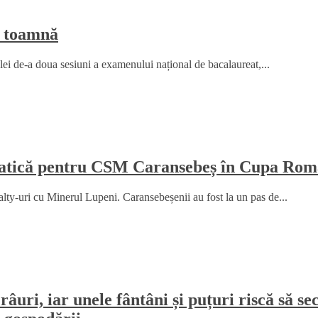
e toamnă
elei de-a doua sesiuni a examenului național de bacalaureat,...
amatică pentru CSM Caransebeș în Cupa Rom
y-uri cu Minerul Lupeni. Caransebeșenii au fost la un pas de...
râuri, iar unele fântâni și puțuri riscă să 