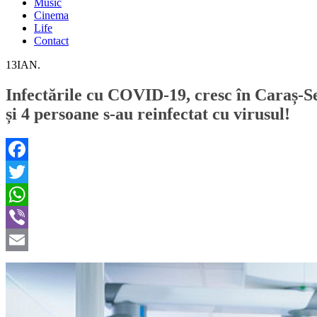
Music
Cinema
Life
Contact
13
IAN.
Infectările cu COVID-19, cresc în Caraș-Seve
și 4 persoane s-au reinfectat cu virusul!
Facebook
Twitter
WhatsApp
Viber
Email