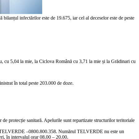
ilanțul infectărilor este de 19.675, iar cel al deceselor este de peste
u, cu 5,04 la mie, la Ciclova Română cu 3,71 la mie și la Grădinari cu
nistrat în total peste 203.000 de doze.
protecție sanitară. Apelurile sunt repartizate structurilor teritoriale
ii la linia TELVERDE –0800.800.358. Numărul TELVERDE nu este un
ri, în intervalul orar 08.00 – 20.00.