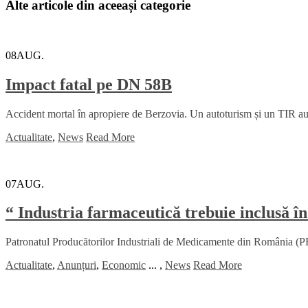
Alte articole din aceeași categorie
08
AUG.
Impact fatal pe DN 58B
Accident mortal în apropiere de Berzovia. Un autoturism și un TIR au lu
Actualitate
,
News
Read More
07
AUG.
“ Industria farmaceutică trebuie inclusă în
Patronatul Producătorilor Industriali de Medicamente din România (PRI
Actualitate
,
Anunțuri
,
Economic
...
,
News
Read More