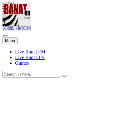
Skip
Menu
to
content
Live Banat FM
Live Banat TV
Games
Search
for: