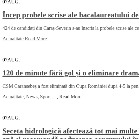
07
AUG.
Încep probele scrise ale bacalaureatului d
424 de candidați din Caraș-Severin s-au înscris la probele scrise ale c
Actualitate
Read More
07
AUG.
120 de minute fără gol și o eliminare dr
CSM Caransebeș a fost eliminată din Cupa României după 4-5 la penalt
Actualitate
,
News
,
Sport
...
,
Read More
07
AUG.
Seceta hidrologică afectează tot mai multe 