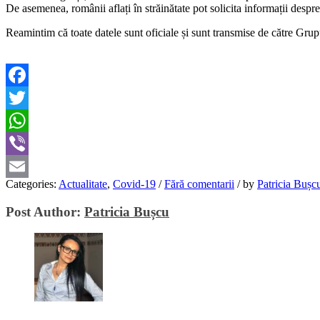
De asemenea, românii aflați în străinătate pot solicita informații despr
Reamintim că toate datele sunt oficiale și sunt transmise de către Gru
Facebook
Twitter
WhatsApp
Viber
Categories:
Actualitate
,
Covid-19
/
Fără comentarii
/
by
Patricia Bușc
Email
Post Author:
Patricia Bușcu