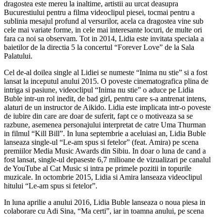
dragostea este mereu la inaltime, artistii au urcat deasupra
Bucurestiului pentru a filma videoclipul piesei, tocmai pentru a
sublinia mesajul profund al versurilor, acela ca dragostea vine sub
cele mai variate forme, in cele mai interesante locuri, de multe ori
fara ca noi sa observam. Tot in 2014, Lidia este invitata speciala a
baietilor de la directia 5 la concertul “Forever Love” de la Sala
Palatului.
Cel de-al doilea single al Lidiei se numeste “Inima nu stie” si a fost
lansat la inceputul anului 2015. O poveste cinematografica plina de
intriga si pasiune, videoclipul “Inima nu stie” o aduce pe Lidia
Buble intr-un rol inedit, de bad girl, pentru care s-a antrenat intens,
alaturi de un instructor de Aikido. Lidia este implicata intr-o poveste
de iubire din care are doar de suferit, fapt ce o motiveaza sa se
razbune, asemenea personajului interpretat de catre Uma Thurman
in filmul “Kill Bill”. In luna septembrie a aceluiasi an, Lidia Buble
lanseaza single-ul “Le-am spus si fetelor” (feat. Amira) pe scena
premiilor Media Music Awards din Sibiu. In doar o luna de cand a
fost lansat, single-ul depaseste 6,7 milioane de vizualizari pe canalul
de YouTube al Cat Music si intra pe primele pozitii in topurile
muzicale. In octombrie 2015, Lidia si Amira lanseaza videoclipul
hitului “Le-am spus si fetelor”.
In luna aprilie a anului 2016, Lidia Buble lanseaza o noua piesa in
colaborare cu Adi Sina, “Ma certi”, iar in toamna anului, pe scena