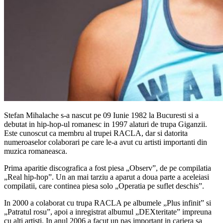
Stefan Mihalache s-a nascut pe 09 Iunie 1982 la Bucuresti si a
debutat in hip-hop-ul romanesc in 1997 alaturi de trupa Giganzii.
Este cunoscut ca membru al trupei RACLA, dar si datorita
numeroaselor colaborari pe care le-a avut cu artisti importanti din
muzica romaneasca.
Prima aparitie discografica a fost piesa „Observ”, de pe compilatia
„Real hip-hop”. Un an mai tarziu a aparut a doua parte a aceleiasi
compilatii, care continea piesa solo „Operatia pe suflet deschis”.
In 2000 a colaborat cu trupa RACLA pe albumele „Plus infinit” si
„Patratul rosu”, apoi a inregistrat albumul „DEXteritate” impreuna
cu alti artisti. In anul 2006 a facut un pas important in cariera sa