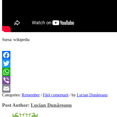
Sursa: wikipedia
Facebook
Twitter
WhatsApp
Viber
Categories:
Remember
/
Fără comentarii
/
by
Lucian Dunăreanu
Email
Post Author:
Lucian Dunăreanu