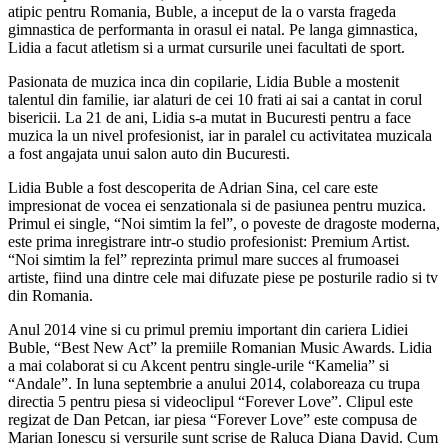
atipic pentru Romania, Buble, a inceput de la o varsta frageda
gimnastica de performanta in orasul ei natal. Pe langa gimnastica,
Lidia a facut atletism si a urmat cursurile unei facultati de sport.
Pasionata de muzica inca din copilarie, Lidia Buble a mostenit
talentul din familie, iar alaturi de cei 10 frati ai sai a cantat in corul
bisericii. La 21 de ani, Lidia s-a mutat in Bucuresti pentru a face
muzica la un nivel profesionist, iar in paralel cu activitatea muzicala
a fost angajata unui salon auto din Bucuresti.
Lidia Buble a fost descoperita de Adrian Sina, cel care este
impresionat de vocea ei senzationala si de pasiunea pentru muzica.
Primul ei single, “Noi simtim la fel”, o poveste de dragoste moderna,
este prima inregistrare intr-o studio profesionist: Premium Artist.
“Noi simtim la fel” reprezinta primul mare succes al frumoasei
artiste, fiind una dintre cele mai difuzate piese pe posturile radio si tv
din Romania.
Anul 2014 vine si cu primul premiu important din cariera Lidiei
Buble, “Best New Act” la premiile Romanian Music Awards. Lidia
a mai colaborat si cu Akcent pentru single-urile “Kamelia” si
“Andale”. In luna septembrie a anului 2014, colaboreaza cu trupa
directia 5 pentru piesa si videoclipul “Forever Love”. Clipul este
regizat de Dan Petcan, iar piesa “Forever Love” este compusa de
Marian Ionescu si versurile sunt scrise de Raluca Diana David. Cum