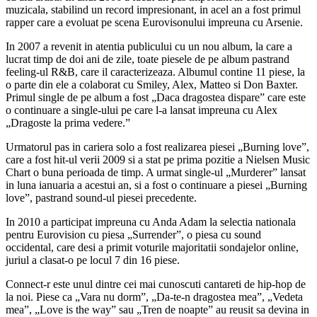
muzicala, stabilind un record impresionant, in acel an a fost primul
rapper care a evoluat pe scena Eurovisonului impreuna cu Arsenie.
In 2007 a revenit in atentia publicului cu un nou album, la care a
lucrat timp de doi ani de zile, toate piesele de pe album pastrand
feeling-ul R&B, care il caracterizeaza. Albumul contine 11 piese, la
o parte din ele a colaborat cu Smiley, Alex, Matteo si Don Baxter.
Primul single de pe album a fost „Daca dragostea dispare” care este
o continuare a single-ului pe care l-a lansat impreuna cu Alex
„Dragoste la prima vedere.”
Urmatorul pas in cariera solo a fost realizarea piesei „Burning love”,
care a fost hit-ul verii 2009 si a stat pe prima pozitie a Nielsen Music
Chart o buna perioada de timp. A urmat single-ul „Murderer” lansat
in luna ianuaria a acestui an, si a fost o continuare a piesei „Burning
love”, pastrand sound-ul piesei precedente.
In 2010 a participat impreuna cu Anda Adam la selectia nationala
pentru Eurovision cu piesa „Surrender”, o piesa cu sound
occidental, care desi a primit voturile majoritatii sondajelor online,
juriul a clasat-o pe locul 7 din 16 piese.
Connect-r este unul dintre cei mai cunoscuti cantareti de hip-hop de
la noi. Piese ca „Vara nu dorm”, „Da-te-n dragostea mea”, „Vedeta
mea”, „Love is the way” sau „Tren de noapte” au reusit sa devina in