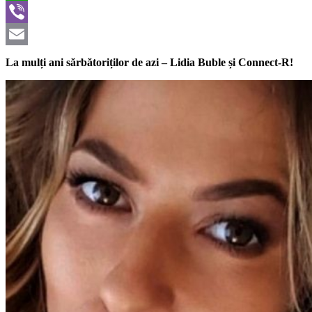
WhatsApp
Viber
Email
La mulți ani sărbătoriților de azi – Lidia Buble și Connect-R!