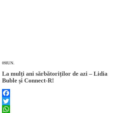
09
IUN.
La mulți ani sărbătoriților de azi – Lidia
Buble și Connect-R!
Facebook
Twitter