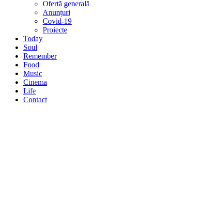
Ofertă generală
Anunțuri
Covid-19
Proiecte
Today
Soul
Remember
Food
Music
Cinema
Life
Contact