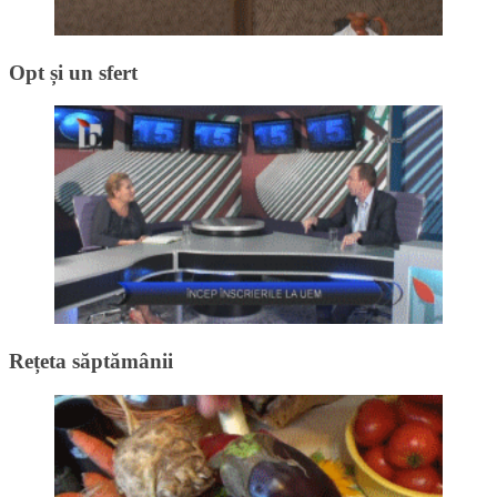
Opt și un sfert
Rețeta săptămânii