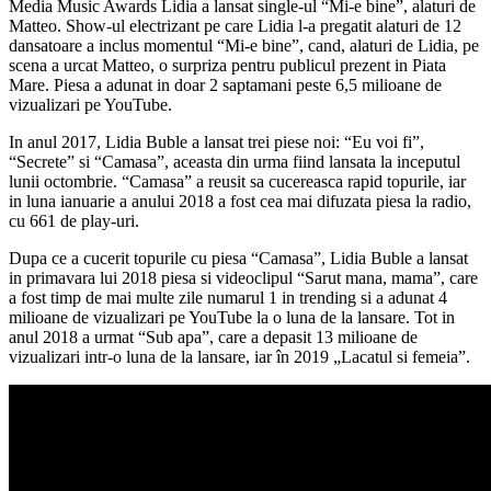
Media Music Awards Lidia a lansat single-ul “Mi-e bine”, alaturi de
Matteo. Show-ul electrizant pe care Lidia l-a pregatit alaturi de 12
dansatoare a inclus momentul “Mi-e bine”, cand, alaturi de Lidia, pe
scena a urcat Matteo, o surpriza pentru publicul prezent in Piata
Mare. Piesa a adunat in doar 2 saptamani peste 6,5 milioane de
vizualizari pe YouTube.
In anul 2017, Lidia Buble a lansat trei piese noi: “Eu voi fi”,
“Secrete” si “Camasa”, aceasta din urma fiind lansata la inceputul
lunii octombrie. “Camasa” a reusit sa cucereasca rapid topurile, iar
in luna ianuarie a anului 2018 a fost cea mai difuzata piesa la radio,
cu 661 de play-uri.
Dupa ce a cucerit topurile cu piesa “Camasa”, Lidia Buble a lansat
in primavara lui 2018 piesa si videoclipul “Sarut mana, mama”, care
a fost timp de mai multe zile numarul 1 in trending si a adunat 4
milioane de vizualizari pe YouTube la o luna de la lansare. Tot in
anul 2018 a urmat “Sub apa”, care a depasit 13 milioane de
vizualizari intr-o luna de la lansare, iar în 2019 „Lacatul si femeia”.