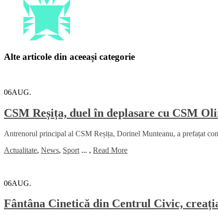
Alte articole din aceeași categorie
06
AUG.
CSM Reșița, duel în deplasare cu CSM Oli
Antrenorul principal al CSM Reșița, Dorinel Munteanu, a prefațat con
Actualitate
,
News
,
Sport
...
,
Read More
06
AUG.
Fântâna Cinetică din Centrul Civic, creați