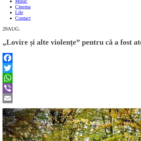
Music
Cinema
Life
Contact
29
AUG.
„Lovire și alte violențe” pentru că a fost 
Facebook
Twitter
WhatsApp
Viber
Email