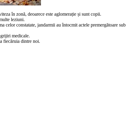
viteza în zonă, deoarece este aglomerație și sunt copii.
multe leziuni.
rma celor constatate, jandarmii au întocmit actele premergătoare sub
grijiri medicale.
a fiecăruia dintre noi.