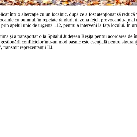
icat într-o altercație cu un localnic, după ce a fost atenționat să reducă 
pe localnic cu pumnul, în repetate rânduri, în zona feței, provocându-i mai 
prin apelul unic de urgență 112, pentru a interveni la fața locului. În u
tima și a transportat-o la Spitalul Județean Reșița pentru acordarea de în
 gestionării conflictelor într-un mod pașnic este esențială pentru siguranț
, transmit reprezentanții IJJ.