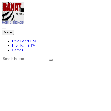
Skip
Menu
to
content
Live Banat FM
Live Banat TV
Games
Search
for: