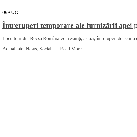
06
AUG.
Întreruperi temporare ale furnizării apei
Locuitorii din Bocșa Română vor resimți, astăzi, întreruperi de scurtă 
Actualitate
,
News
,
Social
...
,
Read More