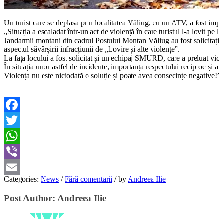
Un turist care se deplasa prin localitatea Văliug, cu un ATV, a fost impl
„Situația a escaladat într-un act de violență în care turistul l-a lovit 
Jandarmii montani din cadrul Postului Montan Văliug au fost solicitați 
aspectul săvârșirii infracțiunii de „Lovire și alte violențe”.
La fața locului a fost solicitat și un echipaj SMURD, care a preluat vic
În situația unor astfel de incidente, importanța respectului reciproc și a
Violența nu este niciodată o soluție și poate avea consecințe negative!”
Facebook
Twitter
WhatsApp
Viber
Categories:
News
/
Fără comentarii
/
by
Andreea Ilie
Email
Post Author:
Andreea Ilie