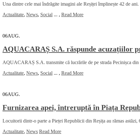
Una dintre cele mai îndrăgite imagini ale Reșiței împlinește 42 de ani. 
Actualitate
,
News
,
Social
...
,
Read More
06
AUG.
AQUACARAȘ S.A. răspunde acuzațiilor priv
AQUACARAȘ S.A. transmite că lucrările de pe strada Pecinișca din Băi
Actualitate
,
News
,
Social
...
,
Read More
06
AUG.
Furnizarea apei, întreruptă în Piața Republ
Locuitorii dintr-o parte a Pieței Republicii din Reșița au rămas astăzi, 
Actualitate
,
News
Read More