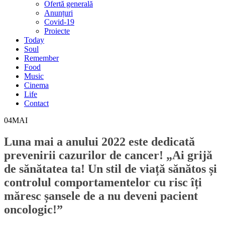
Ofertă generală
Anunțuri
Covid-19
Proiecte
Today
Soul
Remember
Food
Music
Cinema
Life
Contact
04
MAI
Luna mai a anului 2022 este dedicată
prevenirii cazurilor de cancer! „Ai grijă
de sănătatea ta! Un stil de viață sănătos și
controlul comportamentelor cu risc îți
măresc șansele de a nu deveni pacient
oncologic!”