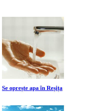
Se oprește apa în Reșița