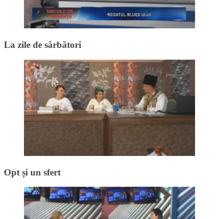
La zile de sărbători
Opt și un sfert