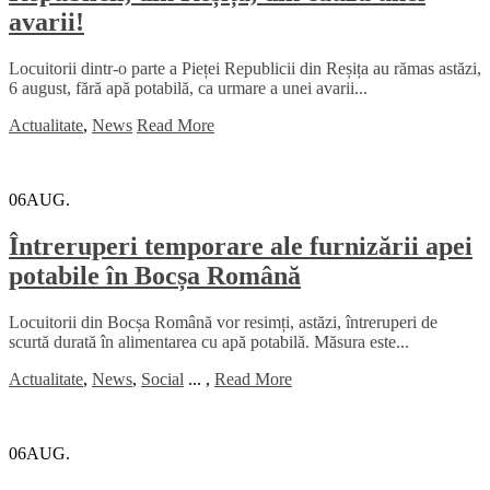
avarii!
Locuitorii dintr-o parte a Pieței Republicii din Reșița au rămas astăzi,
6 august, fără apă potabilă, ca urmare a unei avarii...
Actualitate
,
News
Read More
06
AUG.
Întreruperi temporare ale furnizării apei
potabile în Bocșa Română
Locuitorii din Bocșa Română vor resimți, astăzi, întreruperi de
scurtă durată în alimentarea cu apă potabilă. Măsura este...
Actualitate
,
News
,
Social
...
,
Read More
06
AUG.