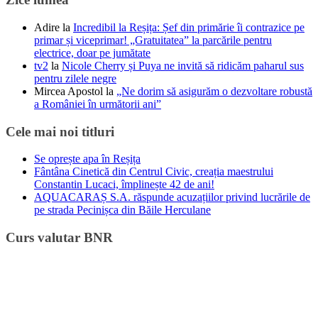
Adire
la
Incredibil la Reșița: Șef din primărie îi contrazice pe
primar și viceprimar! „Gratuitatea” la parcările pentru
electrice, doar pe jumătate
tv2
la
Nicole Cherry și Puya ne invită să ridicăm paharul sus
pentru zilele negre
Mircea Apostol
la
„Ne dorim să asigurăm o dezvoltare robustă
a României în următorii ani”
Cele mai noi titluri
Se oprește apa în Reșița
Fântâna Cinetică din Centrul Civic, creația maestrului
Constantin Lucaci, împlinește 42 de ani!
AQUACARAȘ S.A. răspunde acuzațiilor privind lucrările de
pe strada Pecinișca din Băile Herculane
Curs valutar BNR