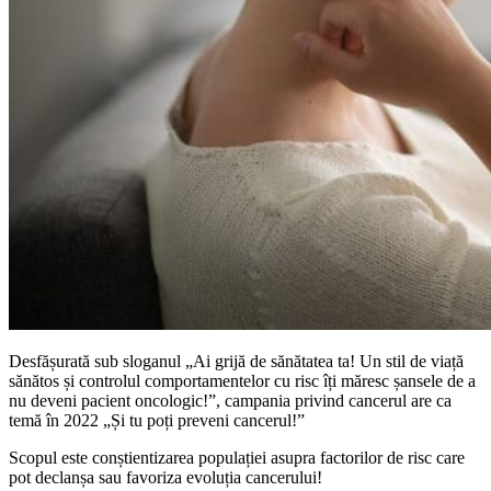
Desfășurată sub sloganul „Ai grijă de sănătatea ta! Un stil de viață
sănătos și controlul comportamentelor cu risc îți măresc șansele de a
nu deveni pacient oncologic!”, campania privind cancerul are ca
temă în 2022 „Și tu poți preveni cancerul!”
Scopul este conștientizarea populației asupra factorilor de risc care
pot declanșa sau favoriza evoluția cancerului!