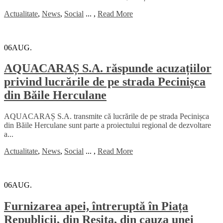
Actualitate
,
News
,
Social
...
,
Read More
06
AUG.
AQUACARAȘ S.A. răspunde acuzațiilor
privind lucrările de pe strada Pecinișca
din Băile Herculane
AQUACARAȘ S.A. transmite că lucrările de pe strada Pecinișca
din Băile Herculane sunt parte a proiectului regional de dezvoltare
a...
Actualitate
,
News
,
Social
...
,
Read More
06
AUG.
Furnizarea apei, întreruptă în Piața
Republicii, din Reșița, din cauza unei