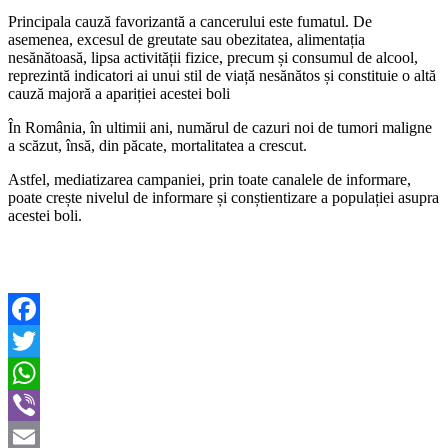
Principala cauză favorizantă a cancerului este fumatul. De
asemenea, excesul de greutate sau obezitatea, alimentația
nesănătoasă, lipsa activității fizice, precum și consumul de alcool,
reprezintă indicatori ai unui stil de viață nesănătos și constituie o altă
cauză majoră a apariției acestei boli
În România, în ultimii ani, numărul de cazuri noi de tumori maligne
a scăzut, însă, din păcate, mortalitatea a crescut.
Astfel, mediatizarea campaniei, prin toate canalele de informare,
poate crește nivelul de informare și conștientizare a populației asupra
acestei boli.
Facebook
Twitter
WhatsApp
Viber