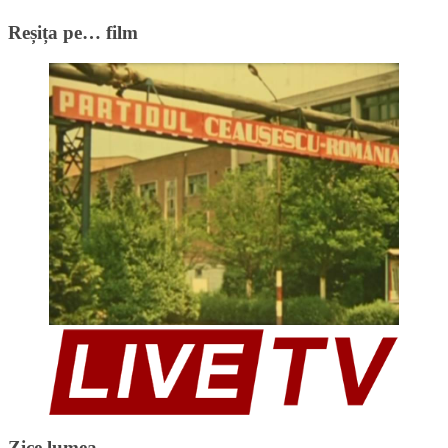
Reșița pe… film
Zice lumea