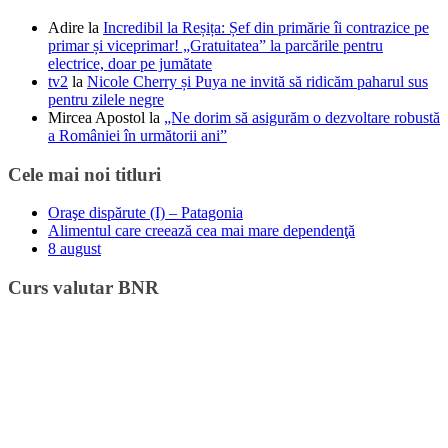
Adire
la
Incredibil la Reșița: Șef din primărie îi contrazice pe
primar și viceprimar! „Gratuitatea” la parcările pentru
electrice, doar pe jumătate
tv2
la
Nicole Cherry și Puya ne invită să ridicăm paharul sus
pentru zilele negre
Mircea Apostol
la
„Ne dorim să asigurăm o dezvoltare robustă
a României în următorii ani”
Cele mai noi titluri
Oraşe dispărute (I) – Patagonia
Alimentul care creează cea mai mare dependenţă
8 august
Curs valutar BNR