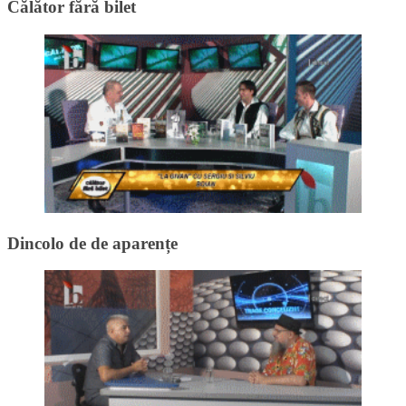
Călător fără bilet
Dincolo de de aparențe