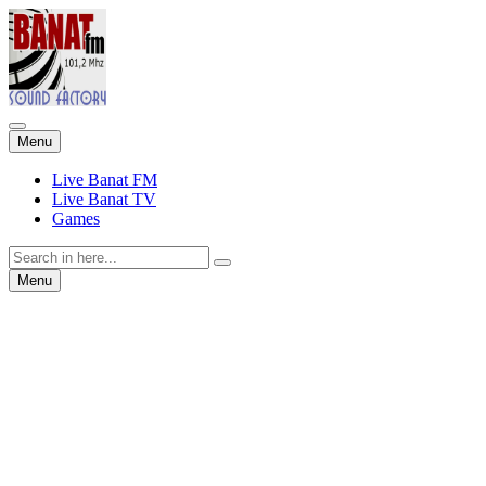
Skip
Menu
to
content
Live Banat FM
Live Banat TV
Games
Search
for:
Skip
Menu
to
content