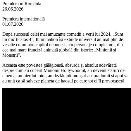
Premiera în România
26.06.2026
Premiera internațională
01.07.2026
După succesul celei mai amuzante comedii a verii lui 2024, „Sunt
un mic ticălos 4”, Illumination își extinde universul animat plin de
veselie cu un nou capitol nebunesc, cu personaje complet noi, din
cea mai mare franciză animată globală din istorie: „Minionii și
Monștrii”.
Aceasta este povestea gălăgioasă, absurdă și absolut adevărată
despre cum au cucerit Minionii Hollywoodul, au devenit staruri de
cinema, au pierdut totul, au dezlănțuit monștri asupra lumii și apoi s-
au unit ca să salveze planeta de haosul pe care tot ei îl provocaseră.