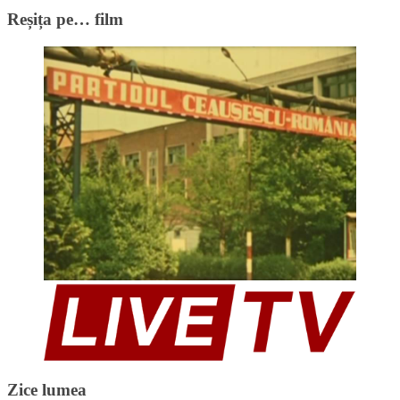
Reșița pe… film
Zice lumea