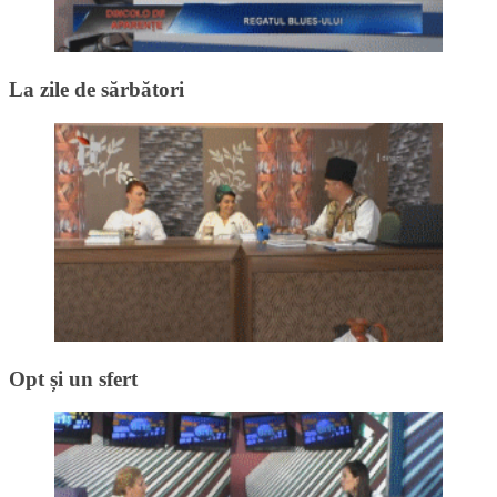
La zile de sărbători
Opt și un sfert