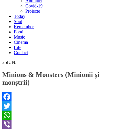
Anunțuri
Covid-19
Proiecte
Today
Soul
Remember
Food
Music
Cinema
Life
Contact
25
IUN.
Minions & Monsters (Minionii și
monștrii)
Facebook
Twitter
WhatsApp