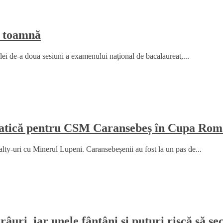
e toamnă
elei de-a doua sesiuni a examenului național de bacalaureat,...
amatică pentru CSM Caransebeș în Cupa Rom
y-uri cu Minerul Lupeni. Caransebeșenii au fost la un pas de...
râuri, iar unele fântâni și puțuri riscă să 