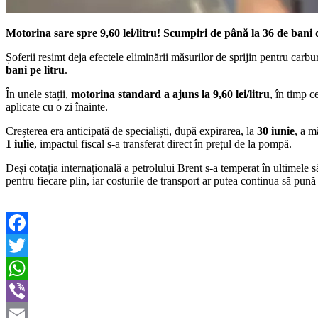
Motorina sare spre 9,60 lei/litru! Scumpiri de până la 36 de bani d
Șoferii resimt deja efectele eliminării măsurilor de sprijin pentru carb
bani pe litru
.
În unele stații,
motorina standard a ajuns la 9,60 lei/litru
, în timp 
aplicate cu o zi înainte.
Creșterea era anticipată de specialiști, după expirarea, la
30 iunie
, a m
1 iulie
, impactul fiscal s-a transferat direct în prețul de la pompă.
Deși cotația internațională a petrolului Brent s-a temperat în ultimele 
pentru fiecare plin, iar costurile de transport ar putea continua să pun
Facebook
Twitter
WhatsApp
Viber