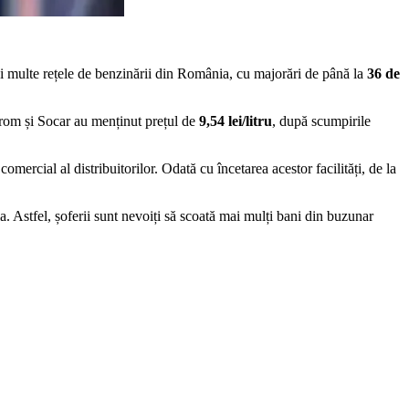
 mai multe rețele de benzinării din România, cu majorări de până la
36 de
trom și Socar au menținut prețul de
9,54 lei/litru
, după scumpirile
omercial al distribuitorilor. Odată cu încetarea acestor facilități, de la
a. Astfel, șoferii sunt nevoiți să scoată mai mulți bani din buzunar