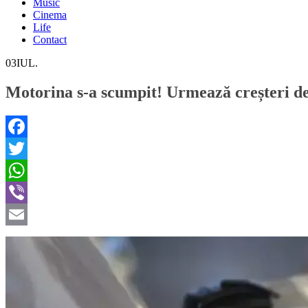
Music
Cinema
Life
Contact
03
IUL.
Motorina s-a scumpit! Urmează creșteri de 
Facebook
Twitter
WhatsApp
Viber
Email