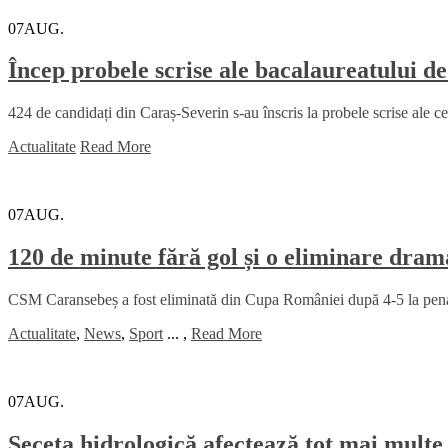
07
AUG.
Încep probele scrise ale bacalaureatului d
424 de candidați din Caraș-Severin s-au înscris la probele scrise ale c
Actualitate
Read More
07
AUG.
120 de minute fără gol și o eliminare dr
CSM Caransebeș a fost eliminată din Cupa României după 4-5 la penalt
Actualitate
,
News
,
Sport
...
,
Read More
07
AUG.
Seceta hidrologică afectează tot mai multe 