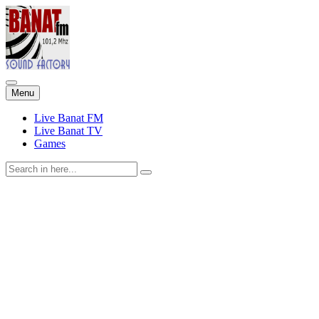
Skip
Menu
to
content
Live Banat FM
Live Banat TV
Games
Search
for: