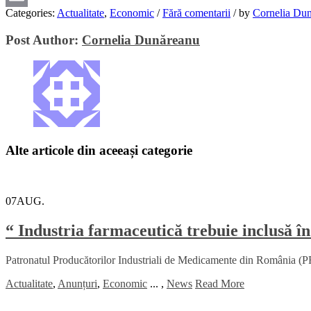
Categories:
Actualitate
,
Economic
/
Fără comentarii
/
by
Cornelia Du
Email
Post Author:
Cornelia Dunăreanu
Alte articole din aceeași categorie
07
AUG.
“ Industria farmaceutică trebuie inclusă în
Patronatul Producătorilor Industriali de Medicamente din România (PRI
Actualitate
,
Anunțuri
,
Economic
...
,
News
Read More