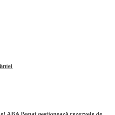
âniei
sece! ABA Banat gestionează rezervele de