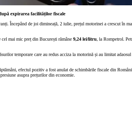
upă expirarea facilităților fiscale
uranți. Începând de joi dimineață, 2 iulie, prețul motorinei a crescut în
ce cel mai mic preț din București rămâne
9,24 lei/litru
, la Rompetrol. Pe
ăsurilor temporare care au redus acciza la motorină și au limitat adaosul c
săptămâni, efectul pozitiv a fost anulat de schimbările fiscale din Români
ă presiune asupra prețurilor din economie.