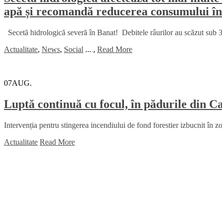
apă și recomandă reducerea consumului în
Secetă hidrologică severă în Banat! Debitele râurilor au scăzut sub 30
Actualitate
,
News
,
Social
...
,
Read More
07
AUG.
Luptă continuă cu focul, în pădurile din C
Intervenția pentru stingerea incendiului de fond forestier izbucnit în z
Actualitate
Read More