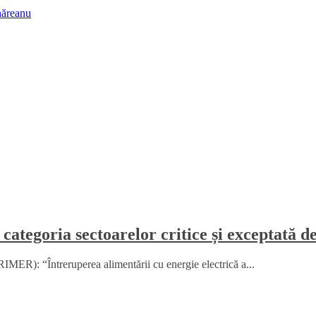
năreanu
 categoria sectoarelor critice și exceptată d
MER): “Întreruperea alimentării cu energie electrică a...