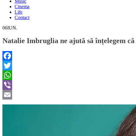
Music
Cinema
Life
Contact
06
IUN.
Natalie Imbruglia ne ajută să înțelegem că 
Facebook
Twitter
WhatsApp
Viber
Email