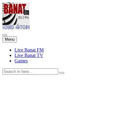
Skip
Menu
to
content
Live Banat FM
Live Banat TV
Games
Search
for: