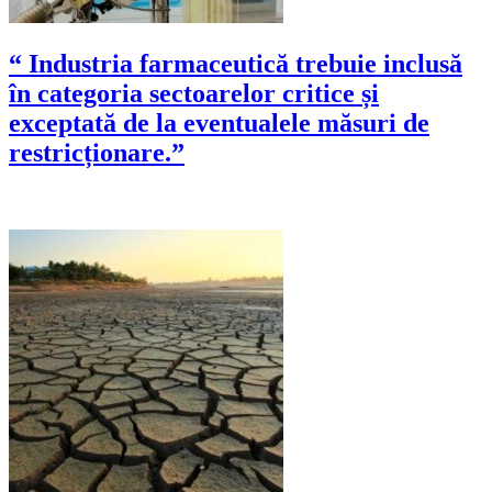
“ Industria farmaceutică trebuie inclusă
în categoria sectoarelor critice și
exceptată de la eventualele măsuri de
restricționare.”