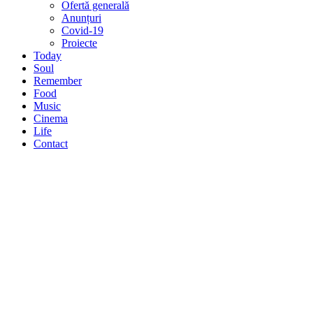
Ofertă generală
Anunțuri
Covid-19
Proiecte
Today
Soul
Remember
Food
Music
Cinema
Life
Contact