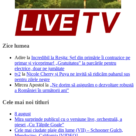
Zice lumea
Adire
la
Incredibil la Reșița: Șef din primărie îi contrazice pe
primar și viceprimar! „Gratuitatea” la parcările pentru
electrice, doar pe jumătate
tv2
la
Nicole Cherry și Puya ne invită să ridicăm paharul sus
pentru zilele negre
Mircea Apostol
la
„Ne dorim să asigurăm o dezvoltare robustă
a României în următorii ani”
Cele mai noi titluri
8 august
Mira surprinde publicul cu o versiune live, orchestrală, a
piesei „Cu Tălpile Goale”
Cele mai ciudate plaje din lume (VII) – Schooner Gulch,
Mendocino, California [VIDEO]