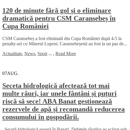
120 de minute fără gol și o eliminare
dramatică pentru CSM Caransebeș în
Cupa României
CSM Caransebeș a fost eliminată din Cupa României după 4-5 la
penalty-uri cu Minerul Lupeni. Caransebeșenii au fost la un pas de...
Actualitate
,
News
,
Sport
...
,
Read More
07
AUG.
Seceta hidrologică afectează tot mai
multe râuri, iar unele fântâni și puțuri
riscă să sece! ABA Banat gestionează
rezervele de apă și recomandă reducerea
consumului în gospodării.
Secetă hidrologică severă în Banat! Debitele râurilor au scăzut sub