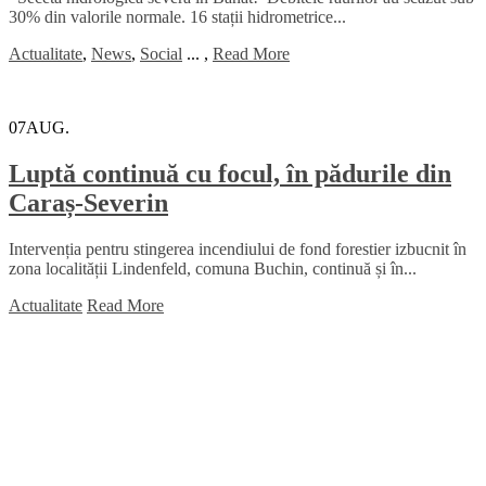
30% din valorile normale. 16 stații hidrometrice...
Actualitate
,
News
,
Social
...
,
Read More
07
AUG.
Luptă continuă cu focul, în pădurile din
Caraș-Severin
Intervenția pentru stingerea incendiului de fond forestier izbucnit în
zona localității Lindenfeld, comuna Buchin, continuă și în...
Actualitate
Read More