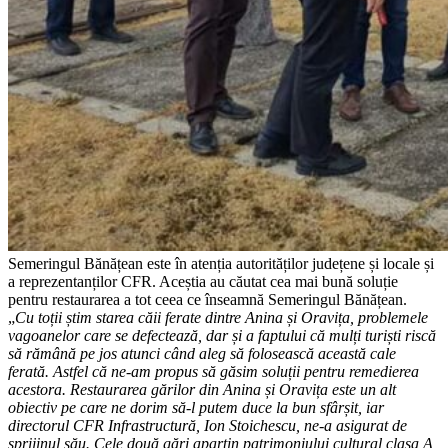
Semeringul Bănățean este în atenția autorităților județene și locale și
a reprezentanților CFR. Aceștia au căutat cea mai bună soluție
pentru restaurarea a tot ceea ce înseamnă Semeringul Bănățean.
„
Cu toții știm starea căii ferate dintre Anina și Oravița, problemele
vagoanelor care se defectează, dar și a faptului că mulți turiști riscă
să rămână pe jos atunci când aleg să folosească această cale
ferată. Astfel că ne-am propus să găsim soluții pentru remedierea
acestora. Restaurarea gărilor din Anina și Oravița este un alt
obiectiv pe care ne dorim să-l putem duce la bun sfârșit, iar
directorul CFR Infrastructură, Ion Stoichescu, ne-a asigurat de
sprijinul său. Cele două gări aparțin patrimoniului cultural clasa A,