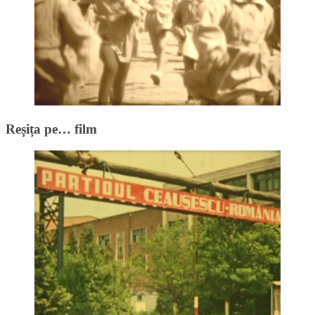
Reșița pe… film