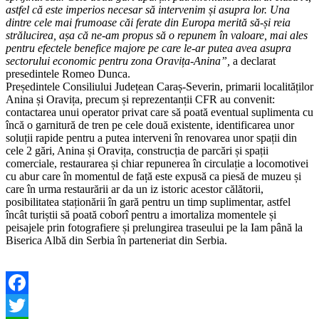
astfel că este imperios necesar să intervenim și asupra lor. Una
dintre cele mai frumoase căi ferate din Europa merită să-și reia
strălucirea, așa că ne-am propus să o repunem în valoare, mai ales
pentru efectele benefice majore pe care le-ar putea avea asupra
sectorului economic pentru zona Oravița-Anina”,
a declarat
presedintele Romeo Dunca.
Președintele Consiliului Județean Caraș-Severin, primarii localităților
Anina și Oravița, precum și reprezentanții CFR au convenit:
contactarea unui operator privat care să poată eventual suplimenta cu
încă o garnitură de tren pe cele două existente, identificarea unor
soluții rapide pentru a putea interveni în renovarea unor spații din
cele 2 gări, Anina și Oravița, construcția de parcări și spații
comerciale, restaurarea și chiar repunerea în circulație a locomotivei
cu abur care în momentul de față este expusă ca piesă de muzeu și
care în urma restaurării ar da un iz istoric acestor călătorii,
posibilitatea staționării în gară pentru un timp suplimentar, astfel
încât turiștii să poată coborî pentru a imortaliza momentele și
peisajele prin fotografiere și prelungirea traseului pe la Iam până la
Biserica Albă din Serbia în parteneriat din Serbia.
Facebook