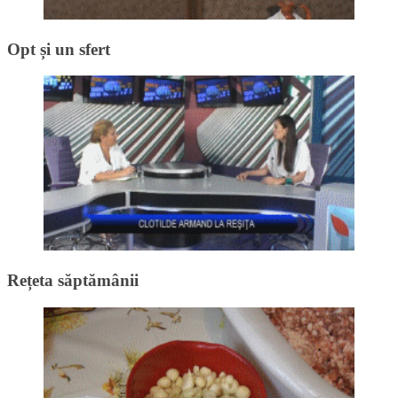
Opt și un sfert
Rețeta săptămânii