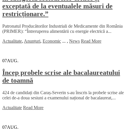
exceptată de la eventualele măsuri de
restricționare.”
Patronatul Producătorilor Industriali de Medicamente din România
(PRIMER): “Întreruperea alimentării cu energie electrică a...
Actualitate
,
Anunțuri
,
Economic
...
,
News
Read More
07
AUG.
Încep probele scrise ale bacalaureatului
de toamnă
424 de candidați din Caraș-Severin s-au înscris la probele scrise ale
celei de-a doua sesiuni a examenului național de bacalaureat,...
Actualitate
Read More
07
AUG.