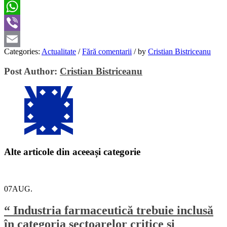
Twitter
WhatsApp
Viber
Categories:
Actualitate
/
Fără comentarii
/
by
Cristian Bistriceanu
Email
Post Author:
Cristian Bistriceanu
Alte articole din aceeași categorie
07
AUG.
“ Industria farmaceutică trebuie inclusă
în categoria sectoarelor critice și