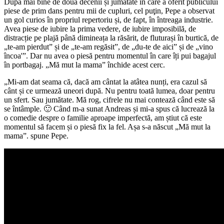
După mai bine de două decenii și jumătate în care a oferit publicului
piese de prim dans pentru mii de cupluri, cel puţin, Pepe a observat
un gol curios în propriul repertoriu și, de fapt, în întreaga industrie.
Avea piese de iubire la prima vedere, de iubire imposibilă, de
distracție pe plajă până dimineața la răsărit, de fluturași în burtică, de
„te-am pierdut” și de „te-am regăsit”, de „du-te de aici” și de „vino
încoa'”. Dar nu avea o piesă pentru momentul în care îți pui bagajul
în portbagaj. „Mă mut la mama” închide acest cerc.
„Mi-am dat seama că, dacă am cântat la atâtea nunți, era cazul să
cânt și ce urmează uneori după. Nu pentru toată lumea, doar pentru
un sfert. Sau jumătate. Mă rog, cifrele nu mai contează când este să
se întâmple. 🙂 Când m-a sunat Andreas și mi-a spus că lucrează la
o comedie despre o familie aproape imperfectă, am știut că este
momentul să facem și o piesă fix la fel. Așa s-a născut „Mă mut la
mama”. spune Pepe.