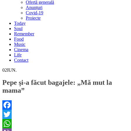
Ofertă generală
Anunțuri
Covid-19
Proiecte
Today
Soul
Remember
Food
Music
Cinema
Life
Contact
02
IUN.
Pepe şi-a făcut bagajele: „Mă mut la
mama”
Facebook
Twitter