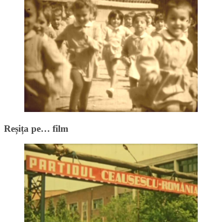
Reșița pe… film