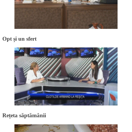
Opt și un sfert
Rețeta săptămânii