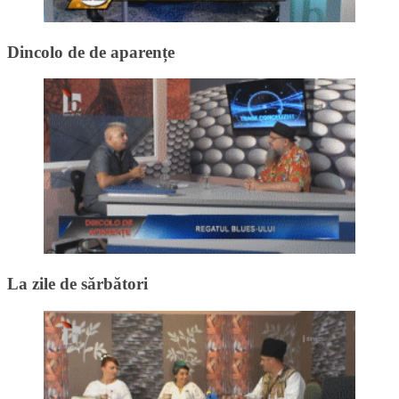
Dincolo de de aparențe
La zile de sărbători