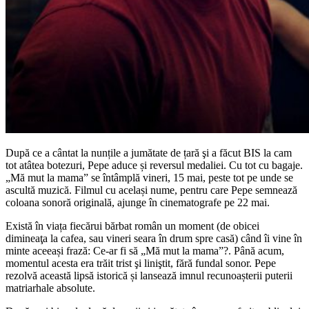
După ce a cântat la nunțile a jumătate de țară şi a făcut BIS la cam
tot atâtea botezuri, Pepe aduce și reversul medaliei. Cu tot cu bagaje.
„Mă mut la mama” se întâmplă vineri, 15 mai, peste tot pe unde se
ascultă muzică. Filmul cu același nume, pentru care Pepe semnează
coloana sonoră originală, ajunge în cinematografe pe 22 mai.
Există în viața fiecărui bărbat român un moment (de obicei
dimineaţa la cafea, sau vineri seara în drum spre casă) când îi vine în
minte aceeași frază: Ce-ar fi să „Mă mut la mama”?. Până acum,
momentul acesta era trăit trist şi liniştit, fără fundal sonor. Pepe
rezolvă această lipsă istorică și lansează imnul recunoașterii puterii
matriarhale absolute.