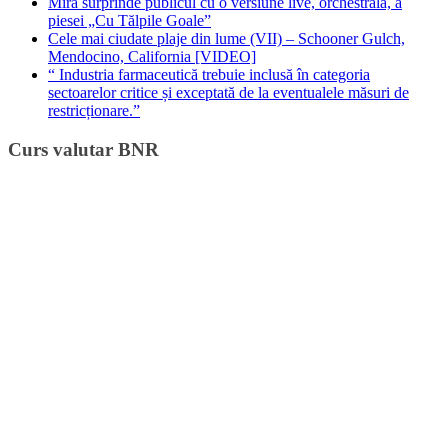
Mira surprinde publicul cu o versiune live, orchestrală, a
piesei „Cu Tălpile Goale”
Cele mai ciudate plaje din lume (VII) – Schooner Gulch,
Mendocino, California [VIDEO]
“ Industria farmaceutică trebuie inclusă în categoria
sectoarelor critice și exceptată de la eventualele măsuri de
restricționare.”
Curs valutar BNR