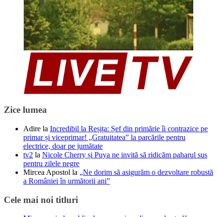
Zice lumea
Adire
la
Incredibil la Reșița: Șef din primărie îi contrazice pe
primar și viceprimar! „Gratuitatea” la parcările pentru
electrice, doar pe jumătate
tv2
la
Nicole Cherry și Puya ne invită să ridicăm paharul sus
pentru zilele negre
Mircea Apostol
la
„Ne dorim să asigurăm o dezvoltare robustă
a României în următorii ani”
Cele mai noi titluri