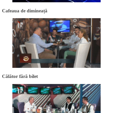
Cafeaua de dimineață
Călător fără bilet