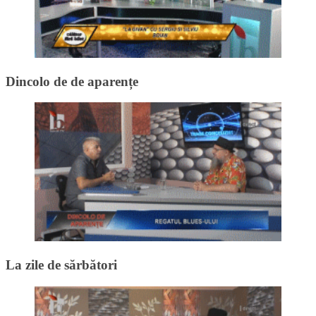
Dincolo de de aparențe
La zile de sărbători