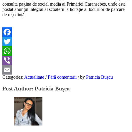
consulta pagina de social media ai Primăriei Caransebeș, unde este
postat anunțul integral al scoaterii la licitație al locurilor de parcare
de reședință.
Facebook
Twitter
WhatsApp
Viber
Categories:
Actualitate
/
Fără comentarii
/
by
Patricia Bușcu
Email
Post Author:
Patricia Bușcu