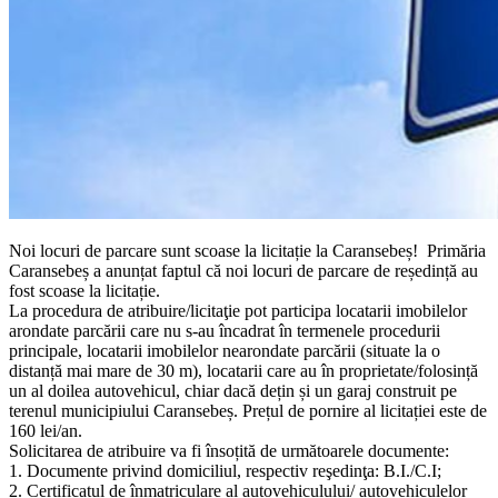
Noi locuri de parcare sunt scoase la licitație la Caransebeș! Primăria
Caransebeș a anunțat faptul că noi locuri de parcare de reședință au
fost scoase la licitație.
La procedura de atribuire/licitaţie pot participa locatarii imobilelor
arondate parcării care nu s-au încadrat în termenele procedurii
principale, locatarii imobilelor nearondate parcării (situate la o
distanță mai mare de 30 m), locatarii care au în proprietate/folosință
un al doilea autovehicul, chiar dacă dețin și un garaj construit pe
terenul municipiului Caransebeș. Prețul de pornire al licitației este de
160 lei/an.
Solicitarea de atribuire va fi însoțită de următoarele documente:
1. Documente privind domiciliul, respectiv reşedinţa: B.I./C.I;
2. Certificatul de înmatriculare al autovehiculului/ autovehiculelor