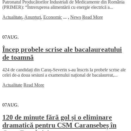
Patronatul Producătorilor Industriali de Medicamente din România
(PRIMER): “Întreruperea alimentării cu energie electrică a...
Actualitate
,
Anunțuri
,
Economic
...
,
News
Read More
07
AUG.
Încep probele scrise ale bacalaureatului
de toamnă
424 de candidați din Caraș-Severin s-au înscris la probele scrise ale
celei de-a doua sesiuni a examenului național de bacalaureat,...
Actualitate
Read More
07
AUG.
120 de minute fără gol și o eliminare
dramatică pentru CSM Caransebeș în