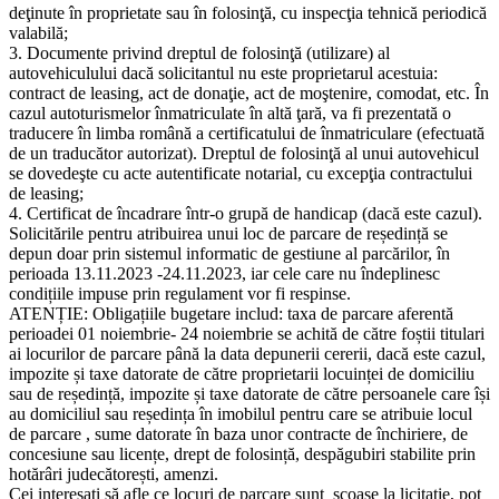
deţinute în proprietate sau în folosinţă, cu inspecţia tehnică periodică
valabilă;
3. Documente privind dreptul de folosinţă (utilizare) al
autovehiculului dacă solicitantul nu este proprietarul acestuia:
contract de leasing, act de donaţie, act de moştenire, comodat, etc. În
cazul autoturismelor înmatriculate în altă ţară, va fi prezentată o
traducere în limba română a certificatului de înmatriculare (efectuată
de un traducător autorizat). Dreptul de folosinţă al unui autovehicul
se dovedeşte cu acte autentificate notarial, cu excepţia contractului
de leasing;
4. Certificat de încadrare într-o grupă de handicap (dacă este cazul).
Solicitările pentru atribuirea unui loc de parcare de reședință se
depun doar prin sistemul informatic de gestiune al parcărilor, în
perioada 13.11.2023 -24.11.2023, iar cele care nu îndeplinesc
condițiile impuse prin regulament vor fi respinse.
ATENȚIE: Obligațiile bugetare includ: taxa de parcare aferentă
perioadei 01 noiembrie- 24 noiembrie se achită de către foștii titulari
ai locurilor de parcare până la data depunerii cererii, dacă este cazul,
impozite și taxe datorate de către proprietarii locuinței de domiciliu
sau de reședință, impozite și taxe datorate de către persoanele care își
au domiciliul sau reședința în imobilul pentru care se atribuie locul
de parcare , sume datorate în baza unor contracte de închiriere, de
concesiune sau licențe, drept de folosință, despăgubiri stabilite prin
hotărâri judecătorești, amenzi.
Cei interesați să afle ce locuri de parcare sunt scoase la licitație, pot