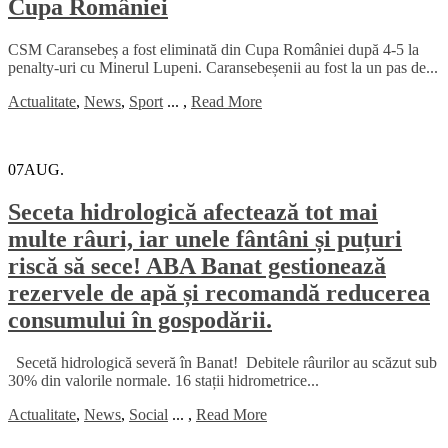
Cupa României
CSM Caransebeș a fost eliminată din Cupa României după 4-5 la
penalty-uri cu Minerul Lupeni. Caransebeșenii au fost la un pas de...
Actualitate
,
News
,
Sport
...
,
Read More
07
AUG.
Seceta hidrologică afectează tot mai
multe râuri, iar unele fântâni și puțuri
riscă să sece! ABA Banat gestionează
rezervele de apă și recomandă reducerea
consumului în gospodării.
Secetă hidrologică severă în Banat! Debitele râurilor au scăzut sub
30% din valorile normale. 16 stații hidrometrice...
Actualitate
,
News
,
Social
...
,
Read More