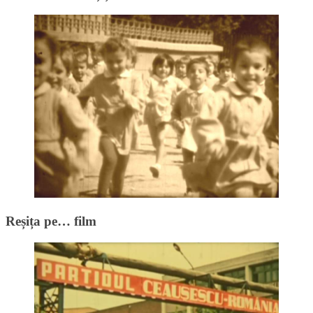
Reșița pe… film