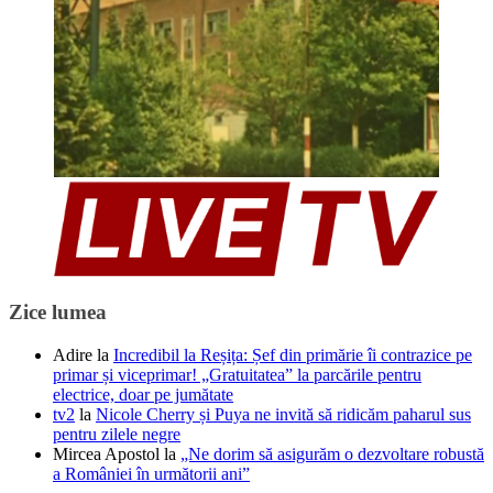
Zice lumea
Adire
la
Incredibil la Reșița: Șef din primărie îi contrazice pe
primar și viceprimar! „Gratuitatea” la parcările pentru
electrice, doar pe jumătate
tv2
la
Nicole Cherry și Puya ne invită să ridicăm paharul sus
pentru zilele negre
Mircea Apostol
la
„Ne dorim să asigurăm o dezvoltare robustă
a României în următorii ani”