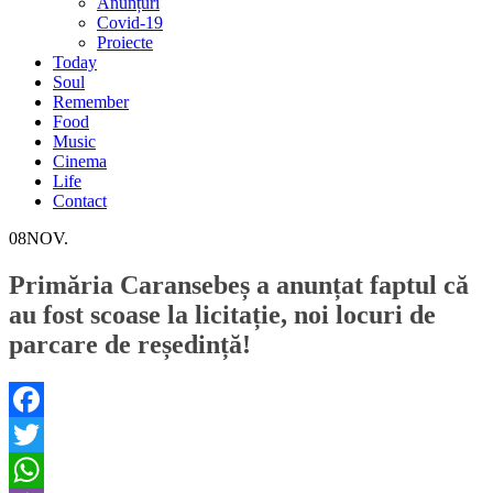
Anunțuri
Covid-19
Proiecte
Today
Soul
Remember
Food
Music
Cinema
Life
Contact
08
NOV.
Primăria Caransebeș a anunțat faptul că
au fost scoase la licitație, noi locuri de
parcare de reședință!
Facebook
Twitter