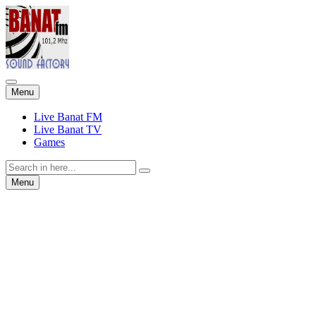
Skip
Menu
to
content
Live Banat FM
Live Banat TV
Games
Search
for:
Skip
Menu
to
content