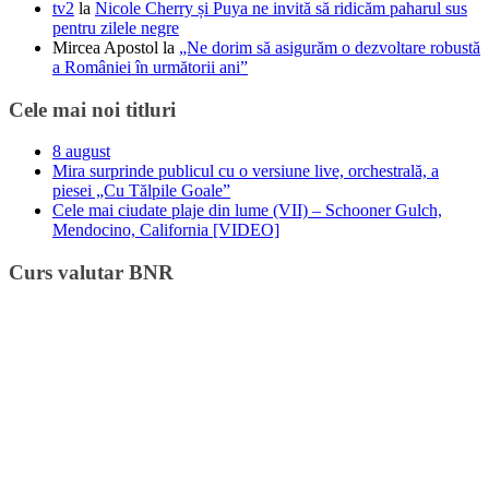
tv2
la
Nicole Cherry și Puya ne invită să ridicăm paharul sus
pentru zilele negre
Mircea Apostol
la
„Ne dorim să asigurăm o dezvoltare robustă
a României în următorii ani”
Cele mai noi titluri
8 august
Mira surprinde publicul cu o versiune live, orchestrală, a
piesei „Cu Tălpile Goale”
Cele mai ciudate plaje din lume (VII) – Schooner Gulch,
Mendocino, California [VIDEO]
Curs valutar BNR