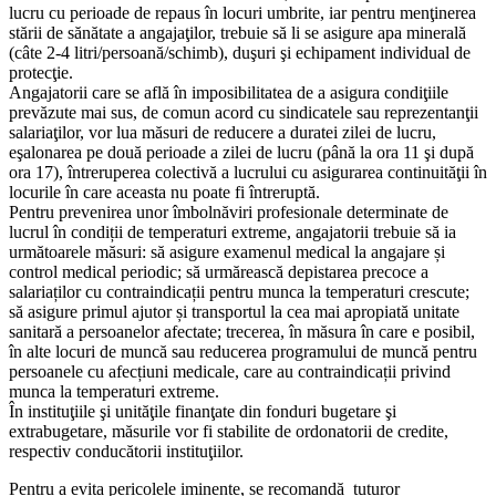
lucru cu perioade de repaus în locuri umbrite, iar pentru menţinerea
stării de sănătate a angajaţilor, trebuie să li se asigure apa minerală
(câte 2-4 litri/persoană/schimb), duşuri şi echipament individual de
protecţie.
Angajatorii care se află în imposibilitatea de a asigura condiţiile
prevăzute mai sus, de comun acord cu sindicatele sau reprezentanţii
salariaţilor, vor lua măsuri de reducere a duratei zilei de lucru,
eşalonarea pe două perioade a zilei de lucru (până la ora 11 şi după
ora 17), întreruperea colectivă a lucrului cu asigurarea continuităţii în
locurile în care aceasta nu poate fi întreruptă.
Pentru prevenirea unor îmbolnăviri profesionale determinate de
lucrul în condiții de temperaturi extreme, angajatorii trebuie să ia
următoarele măsuri: să asigure examenul medical la angajare și
control medical periodic; să urmărească depistarea precoce a
salariaților cu contraindicații pentru munca la temperaturi crescute;
să asigure primul ajutor și transportul la cea mai apropiată unitate
sanitară a persoanelor afectate; trecerea, în măsura în care e posibil,
în alte locuri de muncă sau reducerea programului de muncă pentru
persoanele cu afecțiuni medicale, care au contraindicații privind
munca la temperaturi extreme.
În instituţiile şi unităţile finanţate din fonduri bugetare şi
extrabugetare, măsurile vor fi stabilite de ordonatorii de credite,
respectiv conducătorii instituţiilor.
Pentru a evita pericolele iminente, se recomandă tuturor