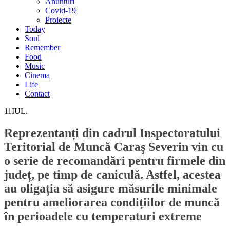
Anunțuri
Covid-19
Proiecte
Today
Soul
Remember
Food
Music
Cinema
Life
Contact
11
IUL.
Reprezentanți din cadrul Inspectoratului
Teritorial de Muncă Caraş Severin vin cu
o serie de recomandări pentru firmele din
județ, pe timp de caniculă. Astfel, acestea
au oligația să asigure măsurile minimale
pentru ameliorarea condițiilor de muncă
în perioadele cu temperaturi extreme