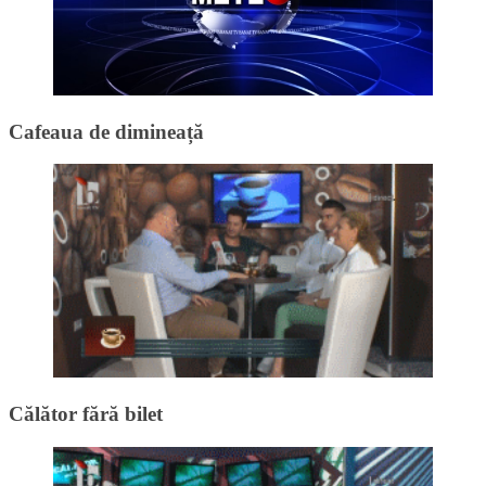
Cafeaua de dimineață
Călător fără bilet