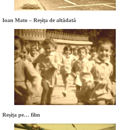
Ioan Mato – Reșița de altădată
Reșița pe… film