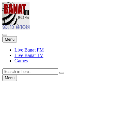
Skip
Menu
to
content
Live Banat FM
Live Banat TV
Games
Search
for:
Skip
Menu
to
content