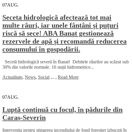
07
AUG.
Seceta hidrologică afectează tot mai
multe râuri, iar unele fântâni și puțuri
riscă să sece! ABA Banat gestionează
rezervele de apă și recomandă reducerea
consumului în gospodării.
Secetă hidrologică severă în Banat! Debitele râurilor au scăzut sub
30% din valorile normale. 16 stații hidrometrice...
Actualitate
,
News
,
Social
...
,
Read More
07
AUG.
Luptă continuă cu focul, în pădurile din
Caraș-Severin
Intervenția pentru stingerea incendiului de fond forestier izbucnit în