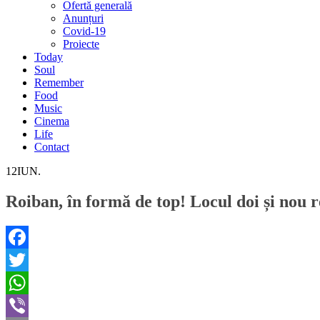
Ofertă generală
Anunțuri
Covid-19
Proiecte
Today
Soul
Remember
Food
Music
Cinema
Life
Contact
12
IUN.
Roiban, în formă de top! Locul doi și nou 
Facebook
Twitter
WhatsApp