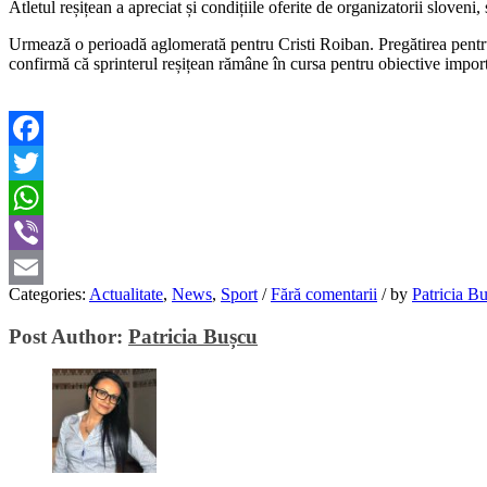
Atletul reșițean a apreciat și condițiile oferite de organizatorii sloveni, s
Urmează o perioadă aglomerată pentru Cristi Roiban. Pregătirea pentru
confirmă că sprinterul reșițean rămâne în cursa pentru obiective import
Facebook
Twitter
WhatsApp
Viber
Categories:
Actualitate
,
News
,
Sport
/
Fără comentarii
/
by
Patricia B
Email
Post Author:
Patricia Bușcu