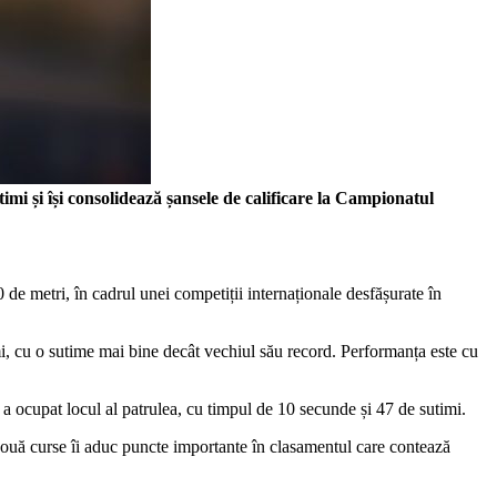
imi și își consolidează șansele de calificare la Campionatul
 de metri, în cadrul unei competiții internaționale desfășurate în
mi, cu o sutime mai bine decât vechiul său record. Performanța este cu
 a ocupat locul al patrulea, cu timpul de 10 secunde și 47 de sutimi.
e două curse îi aduc puncte importante în clasamentul care contează