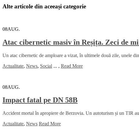
Alte articole din aceeași categorie
08
AUG.
Atac cibernetic masiv în Reșița. Zeci de mi
Un atac cibernetic de amploare a vizat, în ultimele două zile, unele din
Actualitate
,
News
,
Social
...
,
Read More
08
AUG.
Impact fatal pe DN 58B
Accident mortal în apropiere de Berzovia. Un autoturism și un TIR au lu
Actualitate
,
News
Read More