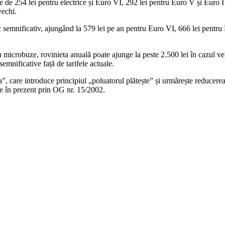
ie de 254 lei pentru electrice și Euro VI, 292 lei pentru Euro V și Euro I
vechi.
sc semnificativ, ajungând la 579 lei pe an pentru Euro VI, 666 lei pentr
 microbuze, rovinieta anuală poate ajunge la peste 2.500 lei în cazul ve
emnificative față de tarifele actuale.
care introduce principiul „poluatorul plătește” și urmărește reducerea em
lite în prezent prin OG nr. 15/2002.