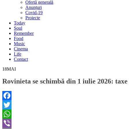
Ofertă generală
Anunțuri
Covid-19
Proiecte
Today
Soul
Remember
Food
Music
Cinema
Life
Contact
18
MAI
Rovinieta se schimbă din 1 iulie 2026: taxe
Facebook
Twitter
WhatsApp