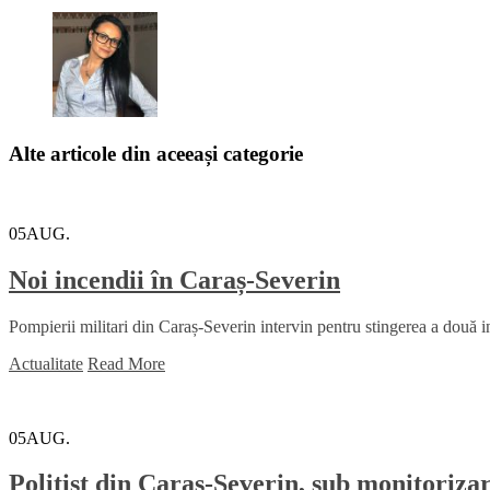
Alte articole din aceeași categorie
05
AUG.
Noi incendii în Caraș-Severin
Pompierii militari din Caraș-Severin intervin pentru stingerea a două inc
Actualitate
Read More
05
AUG.
Polițist din Caraș-Severin, sub monitoriza