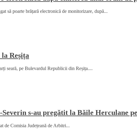
gat să poarte brățară electronică de monitorizare, după...
 la Reșița
arți seară, pe Bulevardul Republicii din Reșița....
-Severin s-au pregătit la Băile Herculane p
zat de Comisia Județeană de Arbitri...