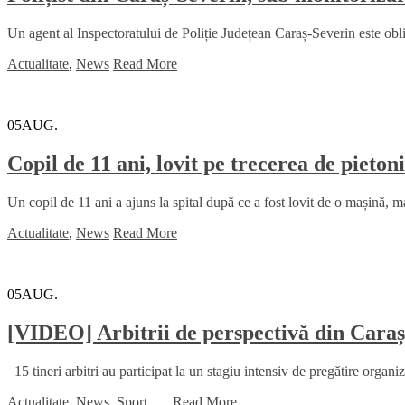
Un agent al Inspectoratului de Poliție Județean Caraș-Severin este obli
Actualitate
,
News
Read More
05
AUG.
Copil de 11 ani, lovit pe trecerea de pietoni
Un copil de 11 ani a ajuns la spital după ce a fost lovit de o mașină, m
Actualitate
,
News
Read More
05
AUG.
[VIDEO] Arbitrii de perspectivă din Caraș
15 tineri arbitri au participat la un stagiu intensiv de pregătire organi
Actualitate
,
News
,
Sport
...
,
Read More