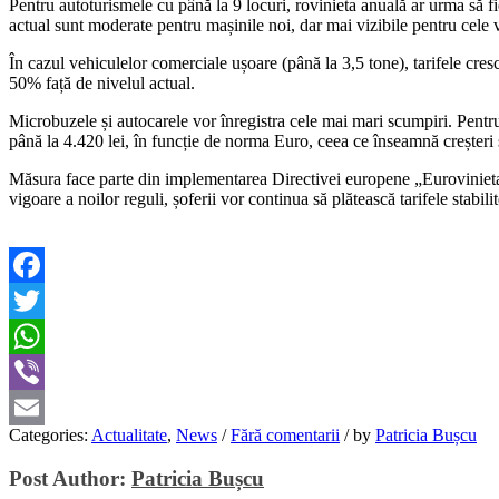
Pentru autoturismele cu până la 9 locuri, rovinieta anuală ar urma să f
actual sunt moderate pentru mașinile noi, dar mai vizibile pentru cele 
În cazul vehiculelor comerciale ușoare (până la 3,5 tone), tarifele cre
50% față de nivelul actual.
Microbuzele și autocarele vor înregistra cele mai mari scumpiri. Pentru
până la 4.420 lei, în funcție de norma Euro, ceea ce înseamnă creșteri s
Măsura face parte din implementarea Directivei europene „Eurovinieta”, 
vigoare a noilor reguli, șoferii vor continua să plătească tarifele stabi
Facebook
Twitter
WhatsApp
Viber
Categories:
Actualitate
,
News
/
Fără comentarii
/
by
Patricia Bușcu
Email
Post Author:
Patricia Bușcu