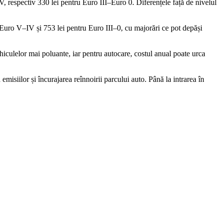
V, respectiv 330 lei pentru Euro III–Euro 0. Diferențele față de nivelul
u Euro V–IV și 753 lei pentru Euro III–0, cu majorări ce pot depăși
hiculelor mai poluante, iar pentru autocare, costul anual poate urca
isiilor și încurajarea reînnoirii parcului auto. Până la intrarea în