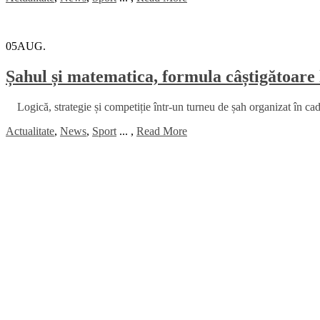
05
AUG.
Șahul și matematica, formula câștigătoare 
Logică, strategie și competiție într-un turneu de șah organizat în
Actualitate
,
News
,
Sport
...
,
Read More