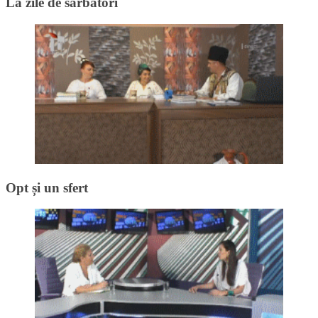
La zile de sărbători
Opt și un sfert