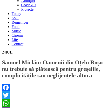
Anunțuri
Covid-19
Proiecte
Today
Soul
Remember
Food
Music
Cinema
Life
Contact
24
IUL.
Samuel Miclău: Oamenii din Oțelu Roșu
nu trebuie să plătească pentru greșelile,
complicitățile sau neglijențele altora
Facebook
Twitter