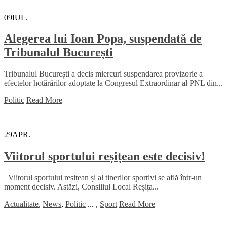
09
IUL.
Alegerea lui Ioan Popa, suspendată de
Tribunalul București
Tribunalul București a decis miercuri suspendarea provizorie a
efectelor hotărârilor adoptate la Congresul Extraordinar al PNL din...
Politic
Read More
29
APR.
Viitorul sportului reșițean este decisiv!
Viitorul sportului reșițean și al tinerilor sportivi se află într-un
moment decisiv. Astăzi, Consiliul Local Reșița...
Actualitate
,
News
,
Politic
...
,
Sport
Read More