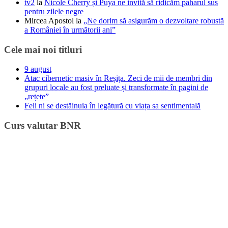
tv2
la
Nicole Cherry și Puya ne invită să ridicăm paharul sus
pentru zilele negre
Mircea Apostol
la
„Ne dorim să asigurăm o dezvoltare robustă
a României în următorii ani”
Cele mai noi titluri
9 august
Atac cibernetic masiv în Reșița. Zeci de mii de membri din
grupuri locale au fost preluate și transformate în pagini de
„rețete”
Feli ni se destăinuia în legătură cu viața sa sentimentală
Curs valutar BNR