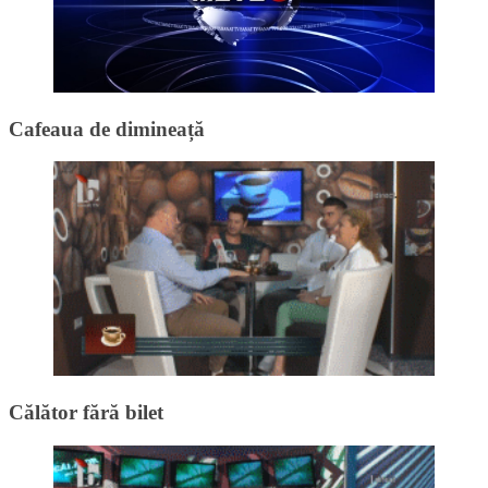
Cafeaua de dimineață
Călător fără bilet