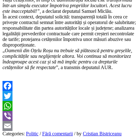
într-un simplu executor împotriva propriilor locuitori. Acest lucru
este inacceptabil!”,
a declarat deputatul Samuel Miclău.
În acest context, deputatul solicită: transparență totală în ceea ce
privește contractul semnat între autorități și operatorul de salubritate;
responsabilitate din partea autorităților locale și județene; analizarea
legalității prevederilor contractuale care permit creșteri necontrolate
de tarife; protejarea cetățenilor împotriva unor măsuri abuzive sau
disproporționate.
„
Oamenii din Oțelu Roșu nu trebuie să plătească pentru greșelile,
complicitățile sau neglijențele altora. Voi continua să monitorizez
îndeaproape acest caz și să mă implic pentru ca drepturile
cetățenilor să fie respectate
”, a transmis deputatul AUR.
Facebook
Twitter
WhatsApp
Viber
Categories:
Politic
/
Fără comentarii
/
by
Cristian Bistriceanu
Email