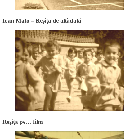
Ioan Mato – Reșița de altădată
Reșița pe… film