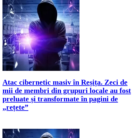
Atac cibernetic masiv în Reșița. Zeci de
mii de membri din grupuri locale au fost
preluate și transformate în pagini de
„rețete”