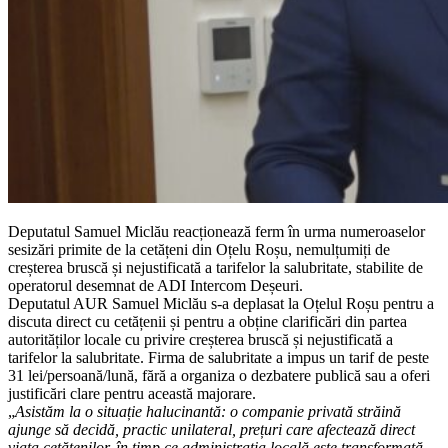
Deputatul Samuel Miclău reacționează ferm în urma numeroaselor
sesizări primite de la cetățeni din Oțelu Roșu, nemulțumiți de
creșterea bruscă și nejustificată a tarifelor la salubritate, stabilite de
operatorul desemnat de ADI Intercom Deșeuri.
Deputatul AUR Samuel Miclău s-a deplasat la Oțelul Roșu pentru a
discuta direct cu cetățenii și pentru a obține clarificări din partea
autorităților locale cu privire creșterea bruscă și nejustificată a
tarifelor la salubritate. Firma de salubritate a impus un tarif de peste
31 lei/persoană/lună, fără a organiza o dezbatere publică sau a oferi
justificări clare pentru această majorare.
„
Asistăm la o situație halucinantă: o companie privată străină
ajunge să decidă, practic unilateral, prețuri care afectează direct
viața cetățenilor, în timp ce administrația locală este transformată