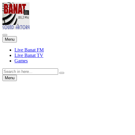
Skip
Menu
to
content
Live Banat FM
Live Banat TV
Games
Search
for:
Skip
Menu
to
content