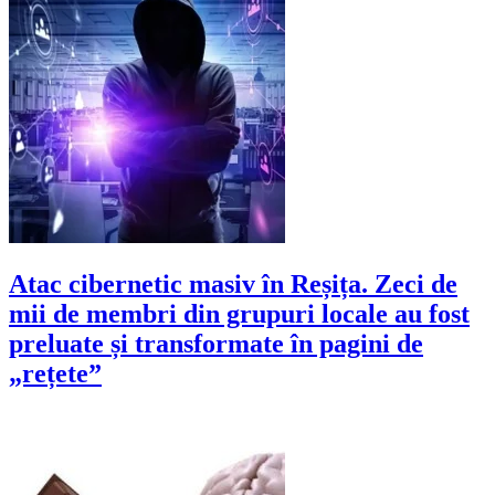
Atac cibernetic masiv în Reșița. Zeci de
mii de membri din grupuri locale au fost
preluate și transformate în pagini de
„rețete”