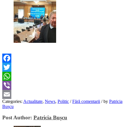
Facebook
Twitter
WhatsApp
Viber
Categories:
Actualitate
,
News
,
Politic
/
Fără comentarii
/
by
Patricia
Email
Bușcu
Post Author:
Patricia Bușcu