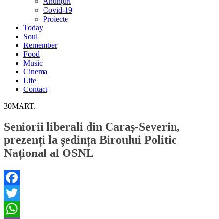
Anunțuri
Covid-19
Proiecte
Today
Soul
Remember
Food
Music
Cinema
Life
Contact
30
MART.
Seniorii liberali din Caraș-Severin,
prezenți la ședința Biroului Politic
Național al OSNL
Facebook
Twitter