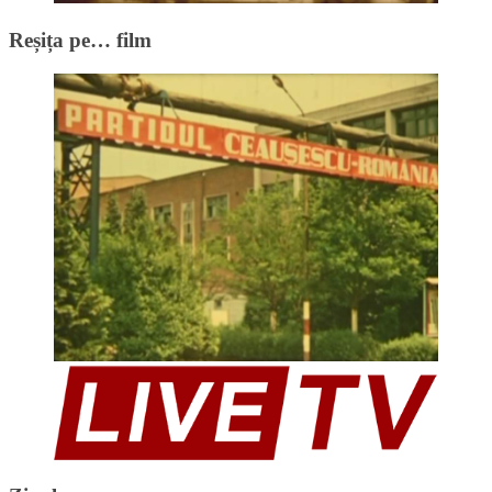
Reșița pe… film