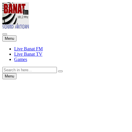
Skip
Menu
to
content
Live Banat FM
Live Banat TV
Games
Search
for:
Skip
Menu
to
content