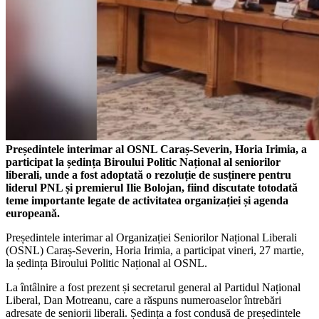
Președintele interimar al OSNL Caraș-Severin, Horia Irimia, a
participat la ședința Biroului Politic Național al seniorilor
liberali, unde a fost adoptată o rezoluție de susținere pentru
liderul PNL și premierul Ilie Bolojan, fiind discutate totodată
teme importante legate de activitatea organizației și agenda
europeană.
Președintele interimar al Organizației Seniorilor Național Liberali
(OSNL) Caraș-Severin, Horia Irimia, a participat vineri, 27 martie,
la ședința Biroului Politic Național al OSNL.
La întâlnire a fost prezent și secretarul general al Partidul Național
Liberal, Dan Motreanu, care a răspuns numeroaselor întrebări
adresate de seniorii liberali. Ședința a fost condusă de președintele