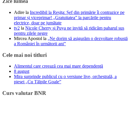
Zice lumea
Adire
la
Incredibil la Reșița: Șef din primărie îi contrazice pe
primar și viceprimar! „Gratuitatea” la parcările pentru
electrice, doar pe jumătate
tv2
la
Nicole Cherry și Puya ne invită să ridicăm paharul sus
pentru zilele negre
Mircea Apostol
la
„Ne dorim să asigurăm o dezvoltare robustă
a României în următorii ani”
Cele mai noi titluri
Alimentul care creează cea mai mare dependenţă
8 august
Mira surprinde publicul cu o versiune live, orchestrală, a
piesei „Cu Tălpile Goale”
Curs valutar BNR