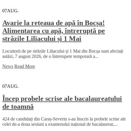
07
AUG.
Avarie la rețeaua de apă în Bocșa!
Alimentarea cu apă, întreruptă pe
străzile Liliacului și 1 Mai
Locuitorii de pe străzile Liliacului și 1 Mai din Bocșa sunt afectați
astăzi, 7 august 2026, de o întrerupere temporară a...
News
Read More
07
AUG.
Încep probele scrise ale bacalaureatului
de toamnă
424 de candidați din Caraș-Severin s-au înscris la probele scrise ale
celei de-a doua sesiuni a examenului național de bacalaureat,...