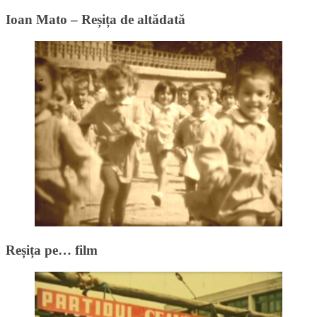
Ioan Mato – Reșița de altădată
Reșița pe… film