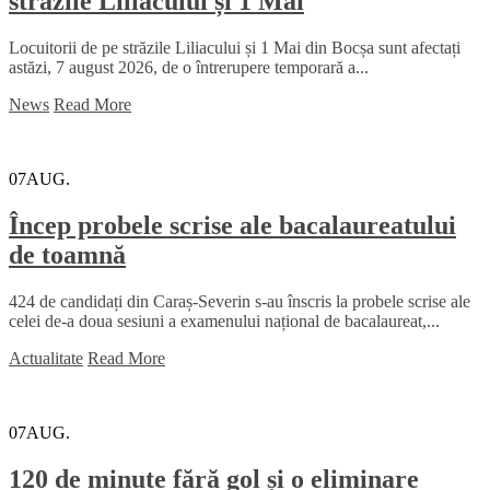
străzile Liliacului și 1 Mai
Locuitorii de pe străzile Liliacului și 1 Mai din Bocșa sunt afectați
astăzi, 7 august 2026, de o întrerupere temporară a...
News
Read More
07
AUG.
Încep probele scrise ale bacalaureatului
de toamnă
424 de candidați din Caraș-Severin s-au înscris la probele scrise ale
celei de-a doua sesiuni a examenului național de bacalaureat,...
Actualitate
Read More
07
AUG.
120 de minute fără gol și o eliminare