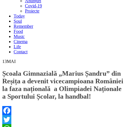
Anunțuri
Covid-19
Proiecte
Today
Soul
Remember
Food
Music
Cinema
Life
Contact
13
MAI
Școala Gimnazială „Marius Șandru” din
Reșița a devenit vicecampioana României
la faza națională a Olimpiadei Naționale
a Sportului Școlar, la handbal!
Facebook