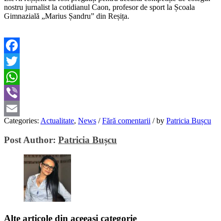
nostru jurnalist la cotidianul Caon, profesor de sport la Școala
Gimnazială „Marius Șandru” din Reșița.
Facebook
Twitter
WhatsApp
Viber
Categories:
Actualitate
,
News
/
Fără comentarii
/
by
Patricia Bușcu
Email
Post Author:
Patricia Bușcu
Alte articole din aceeași categorie