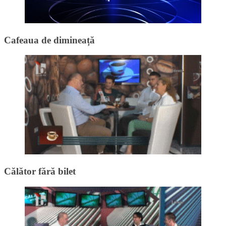
Cafeaua de dimineață
Călător fără bilet