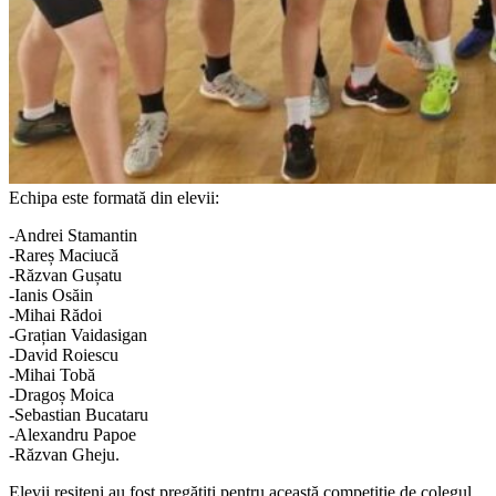
Echipa este formată din elevii:
-Andrei Stamantin
-Rareș Maciucă
-Răzvan Gușatu
-Ianis Osăin
-Mihai Rădoi
-Grațian Vaidasigan
-David Roiescu
-Mihai Tobă
-Dragoș Moica
-Sebastian Bucataru
-Alexandru Papoe
-Răzvan Gheju.
Elevii reșițeni au fost pregătiți pentru această competiție de colegul