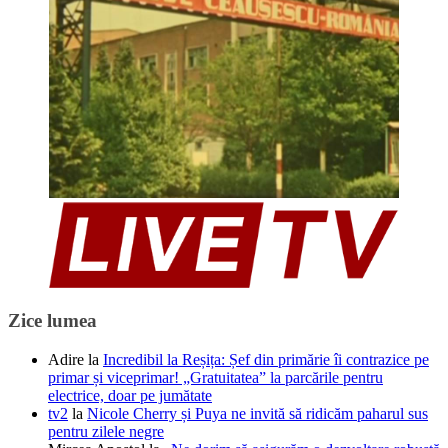
Zice lumea
Adire
la
Incredibil la Reșița: Șef din primărie îi contrazice pe
primar și viceprimar! „Gratuitatea” la parcările pentru
electrice, doar pe jumătate
tv2
la
Nicole Cherry și Puya ne invită să ridicăm paharul sus
pentru zilele negre