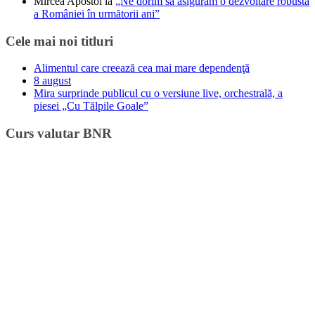
Mircea Apostol
la
„Ne dorim să asigurăm o dezvoltare robustă
a României în următorii ani”
Cele mai noi titluri
Alimentul care creează cea mai mare dependenţă
8 august
Mira surprinde publicul cu o versiune live, orchestrală, a
piesei „Cu Tălpile Goale”
Curs valutar BNR