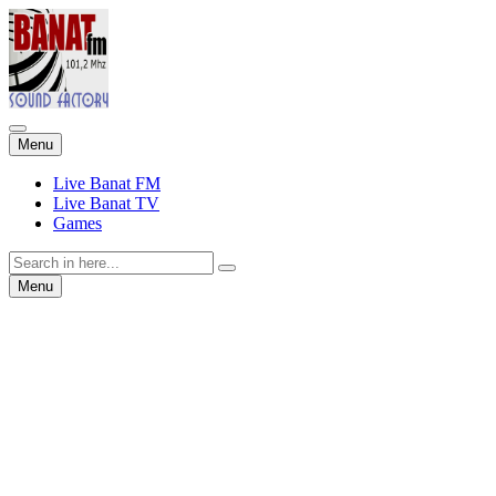
Skip
Menu
to
content
Live Banat FM
Live Banat TV
Games
Search
for:
Skip
Menu
to
content