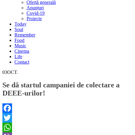
Ofertă generală
Anunțuri
Covid-19
Proiecte
Today
Soul
Remember
Food
Music
Cinema
Life
Contact
03
OCT.
Se dă startul campaniei de colectare a
DEEE-urilor!
Facebook
Twitter