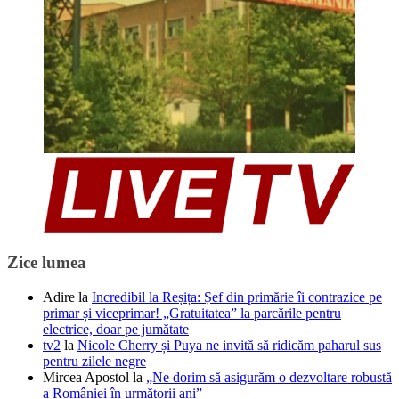
Zice lumea
Adire
la
Incredibil la Reșița: Șef din primărie îi contrazice pe
primar și viceprimar! „Gratuitatea” la parcările pentru
electrice, doar pe jumătate
tv2
la
Nicole Cherry și Puya ne invită să ridicăm paharul sus
pentru zilele negre
Mircea Apostol
la
„Ne dorim să asigurăm o dezvoltare robustă
a României în următorii ani”