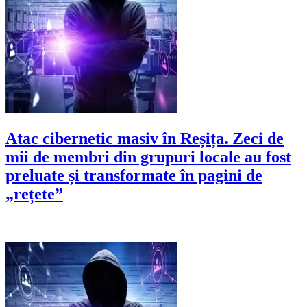
Atac cibernetic masiv în Reșița. Zeci de
mii de membri din grupuri locale au fost
preluate și transformate în pagini de
„rețete”