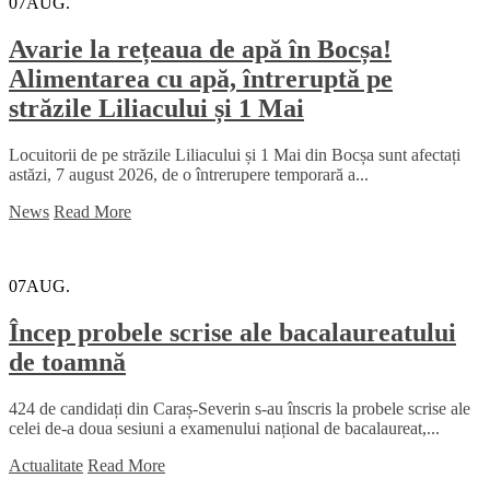
07
AUG.
Avarie la rețeaua de apă în Bocșa!
Alimentarea cu apă, întreruptă pe
străzile Liliacului și 1 Mai
Locuitorii de pe străzile Liliacului și 1 Mai din Bocșa sunt afectați
astăzi, 7 august 2026, de o întrerupere temporară a...
News
Read More
07
AUG.
Încep probele scrise ale bacalaureatului
de toamnă
424 de candidați din Caraș-Severin s-au înscris la probele scrise ale
celei de-a doua sesiuni a examenului național de bacalaureat,...
Actualitate
Read More