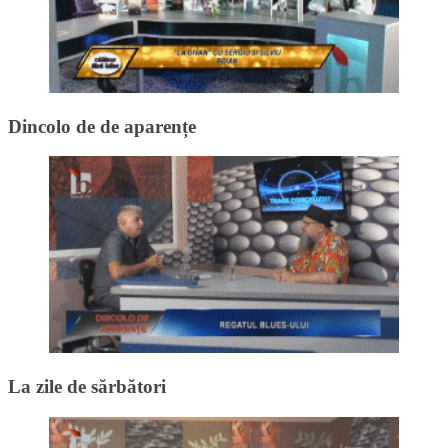
Dincolo de de aparențe
La zile de sărbători