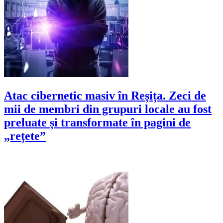
Atac cibernetic masiv în Reșița. Zeci de
mii de membri din grupuri locale au fost
preluate și transformate în pagini de
„rețete”