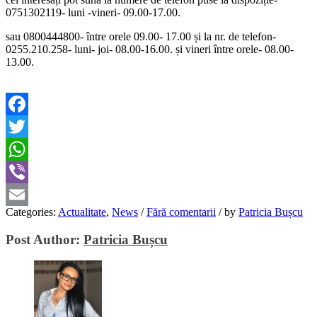
0751302119- luni -vineri- 09.00-17.00.
sau 0800444800- între orele 09.00- 17.00 și la nr. de telefon-
0255.210.258- luni- joi- 08.00-16.00. și vineri între orele- 08.00-
13.00.
Facebook
Twitter
WhatsApp
Viber
Categories:
Actualitate
,
News
/
Fără comentarii
/
by
Patricia Bușcu
Email
Post Author:
Patricia Bușcu