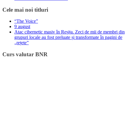
Cele mai noi titluri
“The Voice”
9 august
Atac cibernetic masiv în Reșița. Zeci de mii de membri din
grupuri locale au fost preluate și transformate în pagini de
„rețete”
Curs valutar BNR