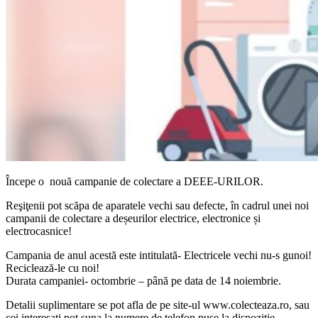
Începe o nouă campanie de colectare a DEEE-URILOR.
Reşiţenii pot scăpa de aparatele vechi sau defecte, în cadrul unei noi
campanii de colectare a deșeurilor electrice, electronice și
electrocasnice!
Campania de anul acestă este intitulată- Electricele vechi nu-s gunoi!
Reciclează-le cu noi!
Durata campaniei- octombrie – până pe data de 14 noiembrie.
Detalii suplimentare se pot afla de pe site-ul www.colecteaza.ro, sau
cei interesați pot suna la numere de telefon puse la dispoziție-