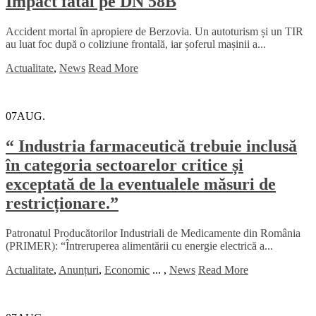
Impact fatal pe DN 58B
Accident mortal în apropiere de Berzovia. Un autoturism și un TIR
au luat foc după o coliziune frontală, iar șoferul mașinii a...
Actualitate
,
News
Read More
07
AUG.
“ Industria farmaceutică trebuie inclusă
în categoria sectoarelor critice și
exceptată de la eventualele măsuri de
restricționare.”
Patronatul Producătorilor Industriali de Medicamente din România
(PRIMER): “Întreruperea alimentării cu energie electrică a...
Actualitate
,
Anunțuri
,
Economic
...
,
News
Read More