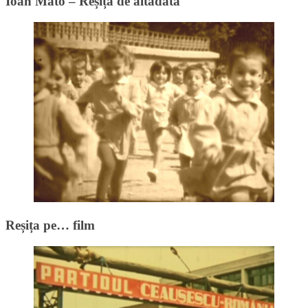
Ioan Mato – Reșița de altădată
Reșița pe… film