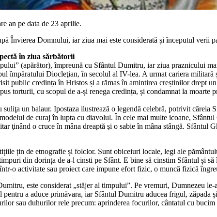
e an pe data de 23 aprilie.
ă Învierea Domnului, iar ziua mai este considerată și începutul verii pa
pectă în ziua sărbătorii
mpului” (apărător), împreună cu Sfântul Dumitru, iar ziua praznicului m
l împăratului Diocleţian, în secolul al IV-lea. A urmat cariera militară
sit public credința în Hristos și a rămas în amintirea creștinilor drept u
us torturii, cu scopul de a-și renega credința, și condamnat la moarte p
uliţa un balaur. Ipostaza ilustrează o legendă celebră, potrivit căreia S
odelul de curaj în lupta cu diavolul. În cele mai multe icoane, Sfântul G
itar ţinând o cruce în mâna dreaptă şi o sabie în mâna stângă. Sfântul G
tițiile țin de etnografie și folclor. Sunt obiceiuri locale, legi ale pămân
 timpuri din dorința de a-l cinsti pe Sfânt. E bine să cinstim Sfântul și să
 într-o activitate sau proiect care impune efort fizic, o muncă fizică îngr
mitru, este considerat „stăjer al timpului”. Pe vremuri, Dumnezeu le-ar 
entru a aduce primăvara, iar Sfântul Dumitru aducea frigul, zăpada și ia
urilor sau duhurilor rele precum: aprinderea focurilor, cântatul cu buci