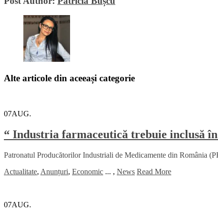
Post Author:
Patricia Bușcu
Alte articole din aceeași categorie
07
AUG.
“ Industria farmaceutică trebuie inclusă în
Patronatul Producătorilor Industriali de Medicamente din România (PRI
Actualitate
,
Anunțuri
,
Economic
...
,
News
Read More
07
AUG.