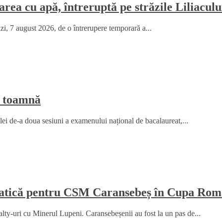
rea cu apă, întreruptă pe străzile Liliaculu
ăzi, 7 august 2026, de o întrerupere temporară a...
e toamnă
elei de-a doua sesiuni a examenului național de bacalaureat,...
amatică pentru CSM Caransebeș în Cupa Rom
y-uri cu Minerul Lupeni. Caransebeșenii au fost la un pas de...