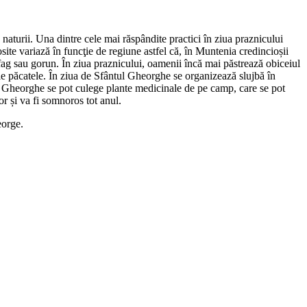
naturii. Una dintre cele mai răspândite practici în ziua praznicului
site variază în funcţie de regiune astfel că, în Muntenia credincioșii
 fag sau gorun. În ziua praznicului, oamenii încă mai păstrează obiceiul
i spele păcatele. În ziua de Sfântul Gheorghe se organizează slujbă în
ui Gheorghe se pot culege plante medicinale de pe camp, care se pot
or și va fi somnoros tot anul.
eorge.