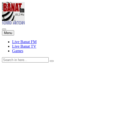
Skip
Menu
to
content
Live Banat FM
Live Banat TV
Games
Search
for: