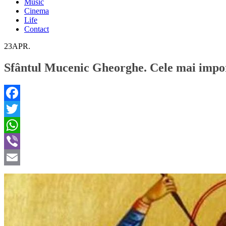
Music
Cinema
Life
Contact
23
APR.
Sfântul Mucenic Gheorghe. Cele mai importa
Facebook
Twitter
WhatsApp
Viber
Email