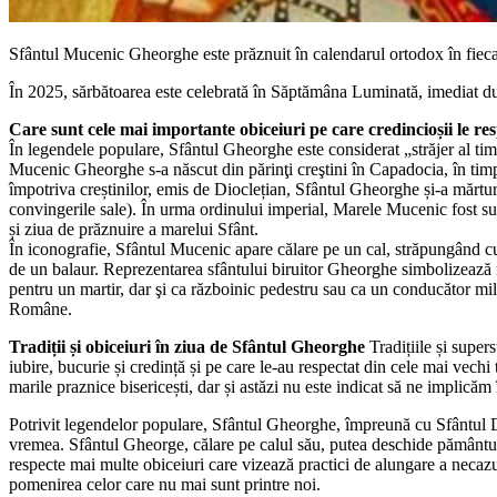
Sfântul Mucenic Gheorghe este prăznuit în calendarul ortodox în fiecar
În 2025, sărbătoarea este celebrată în Săptămâna Luminată, imediat dup
Care sunt cele mai importante obiceiuri pe care credincioșii le res
În legendele populare, Sfântul Gheorghe este considerat „străjer al ti
Mucenic Gheorghe s-a născut din părinţi creştini în Capadocia, în timpu
împotriva creștinilor, emis de Dioclețian, Sfântul Gheorghe și-a mărturi
convingerile sale). În urma ordinului imperial, Marele Mucenic fost sup
și ziua de prăznuire a marelui Sfânt.
În iconografie, Sfântul Mucenic apare călare pe un cal, străpungând cu s
de un balaur. Reprezentarea sfântului biruitor Gheorghe simbolizează m
pentru un martir, dar şi ca războinic pedestru sau ca un conducător mil
Române.
Tradiții și obiceiuri în ziua de Sfântul Gheorghe
Tradițiile și supers
iubire, bucurie și credință și pe care le-au respectat din cele mai vechi
marile praznice bisericești, dar și astăzi nu este indicat să ne implicăm
Potrivit legendelor populare, Sfântul Gheorghe, împreună cu Sfântul Du
vremea. Sfântul Gheorge, călare pe calul său, putea deschide pământul p
respecte mai multe obiceiuri care vizează practici de alungare a necaz
pomenirea celor care nu mai sunt printre noi.