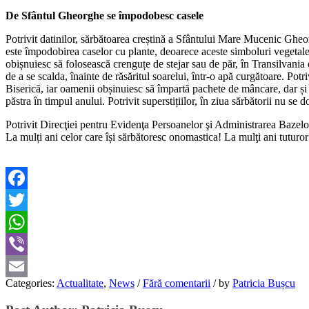
De Sfântul Gheorghe se împodobesc casele
Potrivit datinilor, sărbătoarea creștină a Sfântului Mare Mucenic Gheor
este împodobirea caselor cu plante, deoarece aceste simboluri vegetale a
obișnuiesc să folosească crenguțe de stejar sau de păr, în Transilvania
de a se scalda, înainte de răsăritul soarelui, într-o apă curgătoare. Potri
Biserică, iar oamenii obșinuiesc să împartă pachete de mâncare, dar și
păstra în timpul anului. Potrivit superstițiilor, în ziua sărbătorii nu s
Potrivit Direcţiei pentru Evidenţa Persoanelor şi Administrarea Bazel
La mulți ani celor care își sărbătoresc onomastica! La mulţi ani tuturor 
Facebook
Twitter
WhatsApp
Viber
Categories:
Actualitate
,
News
/
Fără comentarii
/
by
Patricia Bușcu
Email