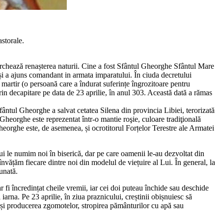
storale.
archează renașterea naturii. Cine a fost Sfântul Gheorghe Sfântul Mare
 și a ajuns comandant in armata imparatului. În ciuda decretului
n martir (o persoană care a îndurat suferințe îngrozitoare pentru
rin decapitare pe data de 23 aprilie, în anul 303. Această dată a rămas
fântul Gheorghe a salvat cetatea Silena din provincia Libiei, terorizată
heorghe este reprezentat într-o mantie roşie, culoare tradiţională
heorghe este, de asemenea, și ocrotitorul Forțelor Terestre ale Armatei
tului le numim noi în biserică, dar pe care oamenii le-au dezvoltat din
 învățăm fiecare dintre noi din modelul de viețuire al Lui. În general, la
eunată.
fi încredințat cheile vremii, iar cei doi puteau închide sau deschide
rna. Pe 23 aprilie, în ziua praznicului, creștinii obișnuiesc să
m și producerea zgomotelor, stropirea pământurilor cu apă sau