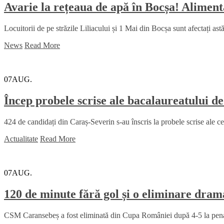
Avarie la rețeaua de apă în Bocșa! Alimenta
Locuitorii de pe străzile Liliacului și 1 Mai din Bocșa sunt afectați ast
News
Read More
07
AUG.
Încep probele scrise ale bacalaureatului d
424 de candidați din Caraș-Severin s-au înscris la probele scrise ale c
Actualitate
Read More
07
AUG.
120 de minute fără gol și o eliminare dr
CSM Caransebeș a fost eliminată din Cupa României după 4-5 la penalt