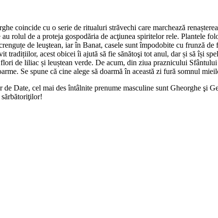
ghe coincide cu o serie de ritualuri străvechi care marchează renașterea 
u rolul de a proteja gospodăria de acţiunea spiritelor rele. Plantele folo
 crenguțe de leuştean, iar în Banat, casele sunt împodobite cu frunză de
vit tradițiilor, acest obicei îi ajută să fie sănătoşi tot anul, dar și să îș
 flori de liliac și leuștean verde. De acum, din ziua praznicului Sfântul
e doarme. Se spune că cine alege să doarmă în această zi fură somnul mieil
or de Date, cel mai des întâlnite prenume masculine sunt Gheorghe şi G
sărbătoriţilor!