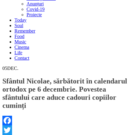
Anunțuri
Covid-19
Proiecte
Today
Soul
Remember
Food
Music
Cinema
Life
Contact
05
DEC.
Sfântul Nicolae, sărbătorit în calendarul
ortodox pe 6 decembrie. Povestea
sfântului care aduce cadouri copiilor
cuminți
Facebook