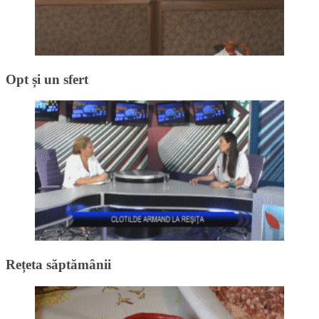
Opt și un sfert
Rețeta săptămânii