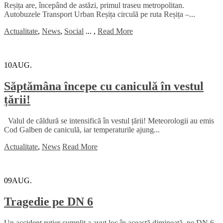
Reșița are, începând de astăzi, primul traseu metropolitan.
Autobuzele Transport Urban Reșița circulă pe ruta Reșița –...
Actualitate
,
News
,
Social
...
,
Read More
10
AUG.
Săptămâna începe cu caniculă în vestul
țării!
Valul de căldură se intensifică în vestul țării! Meteorologii au emis
Cod Galben de caniculă, iar temperaturile ajung...
Actualitate
,
News
Read More
09
AUG.
Tragedie pe DN 6
Un accident rutier cumplit a avut loc în această dimineață, pe DN 6,