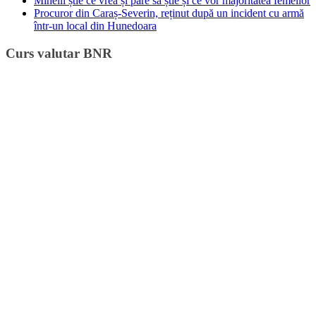
Minelli știe ce vrea și pare să știe și ce vor majoritatea femeilor
Procuror din Caraș-Severin, reținut după un incident cu armă
într-un local din Hunedoara
Curs valutar BNR