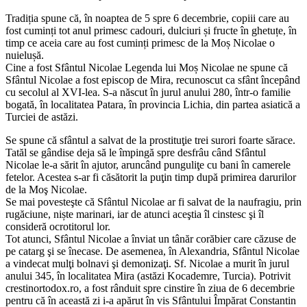
Tradiția spune că, în noaptea de 5 spre 6 decembrie, copiii care au
fost cuminți tot anul primesc cadouri, dulciuri și fructe în ghetuțe, în
timp ce aceia care au fost cuminți primesc de la Moș Nicolae o
nuielușă.
Cine a fost Sfântul Nicolae Legenda lui Moș Nicolae ne spune că
Sfântul Nicolae a fost episcop de Mira, recunoscut ca sfânt începând
cu secolul al XVI-lea. S-a născut în jurul anului 280, într-o familie
bogată, în localitatea Patara, în provincia Lichia, din partea asiatică a
Turciei de astăzi.
Se spune că sfântul a salvat de la prostituţie trei surori foarte sărace.
Tatăl se gândise deja să le împingă spre desfrâu când Sfântul
Nicolae le-a sărit în ajutor, aruncând punguliţe cu bani în camerele
fetelor. Acestea s-ar fi căsătorit la puţin timp după primirea darurilor
de la Moş Nicolae.
Se mai povesteşte că Sfântul Nicolae ar fi salvat de la naufragiu, prin
rugăciune, niște marinari, iar de atunci aceştia îl cinstesc şi îl
consideră ocrotitorul lor.
Tot atunci, Sfântul Nicolae a înviat un tânăr corăbier care căzuse de
pe catarg şi se înecase. De asemenea, în Alexandria, Sfântul Nicolae
a vindecat mulţi bolnavi şi demonizaţi. Sf. Nicolae a murit în jurul
anului 345, în localitatea Mira (astăzi Kocademre, Turcia). Potrivit
crestinortodox.ro, a fost rânduit spre cinstire în ziua de 6 decembrie
pentru că în această zi i-a apărut în vis Sfântului Împărat Constantin