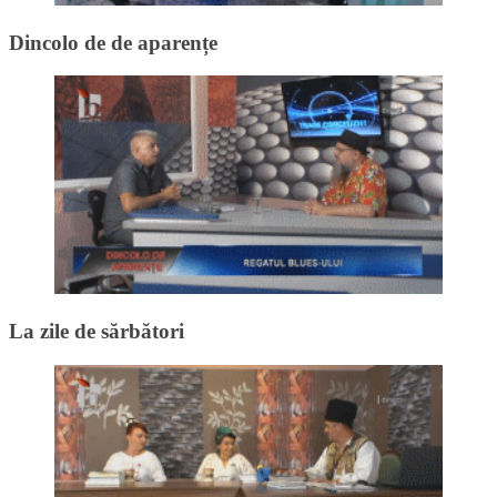
Dincolo de de aparențe
La zile de sărbători