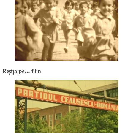
Reșița pe… film