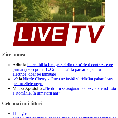
Zice lumea
Adire
la
Incredibil la Reșița: Șef din primărie îi contrazice pe
primar și viceprimar! „Gratuitatea” la parcările pentru
electrice, doar pe jumătate
tv2
la
Nicole Cherry și Puya ne invită să ridicăm paharul sus
pentru zilele negre
Mircea Apostol
la
„Ne dorim să asigurăm o dezvoltare robustă
a României în următorii ani”
Cele mai noi titluri
11 august