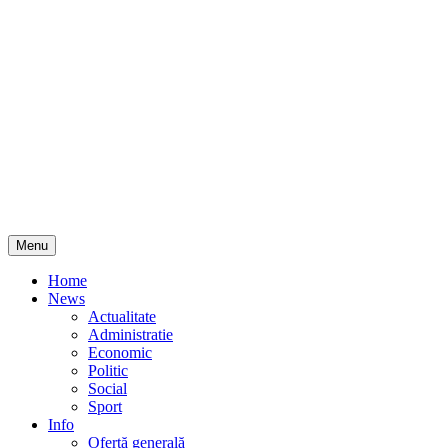
Skip
Menu
to
content
Home
News
Actualitate
Administratie
Economic
Politic
Social
Sport
Info
Ofertă generală