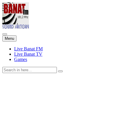
Skip
Menu
to
content
Live Banat FM
Live Banat TV
Games
Search
for: