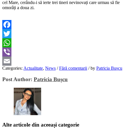
cel Mare, cerându-i să ierte trei tineri nevinovați care urmau să fie
omorâți a doua zi.
Facebook
Twitter
WhatsApp
Viber
Categories:
Actualitate
,
News
/
Fără comentarii
/
by
Patricia Bușcu
Email
Post Author:
Patricia Bușcu
Alte articole din aceeași categorie