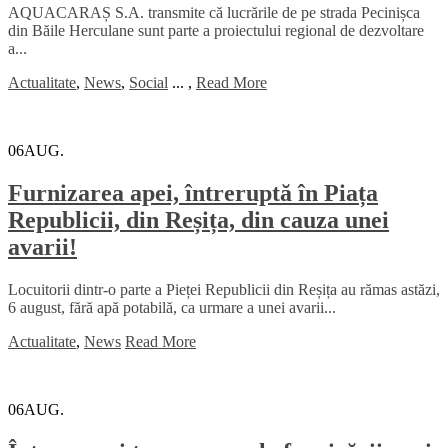
AQUACARAȘ S.A. transmite că lucrările de pe strada Pecinișca
din Băile Herculane sunt parte a proiectului regional de dezvoltare
a...
Actualitate
,
News
,
Social
...
,
Read More
06
AUG.
Furnizarea apei, întreruptă în Piața
Republicii, din Reșița, din cauza unei
avarii!
Locuitorii dintr-o parte a Pieței Republicii din Reșița au rămas astăzi,
6 august, fără apă potabilă, ca urmare a unei avarii...
Actualitate
,
News
Read More
06
AUG.