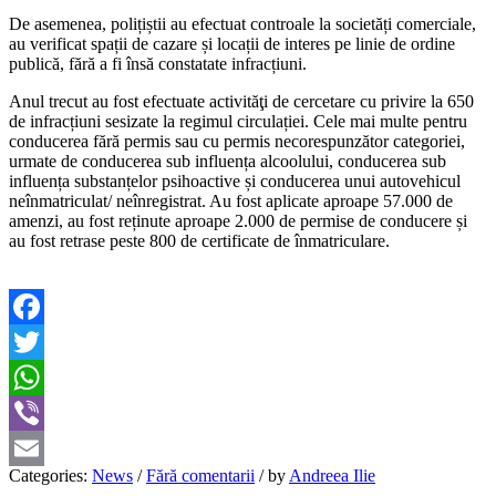
De asemenea, polițiștii au efectuat controale la societăți comerciale,
au verificat spații de cazare și locații de interes pe linie de ordine
publică, fără a fi însă constatate infracțiuni.
Anul trecut au fost efectuate activităţi de cercetare cu privire la 650
de infracțiuni sesizate la regimul circulației. Cele mai multe pentru
conducerea fără permis sau cu permis necorespunzător categoriei,
urmate de conducerea sub influența alcoolului, conducerea sub
influența substanțelor psihoactive și conducerea unui autovehicul
neînmatriculat/ neînregistrat. Au fost aplicate aproape 57.000 de
amenzi, au fost reținute aproape 2.000 de permise de conducere și
au fost retrase peste 800 de certificate de înmatriculare.
Facebook
Twitter
WhatsApp
Viber
Categories:
News
/
Fără comentarii
/
by
Andreea Ilie
Email