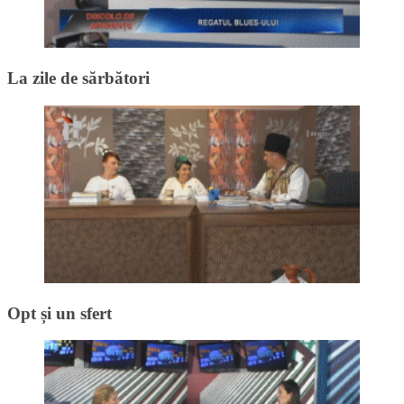
La zile de sărbători
Opt și un sfert