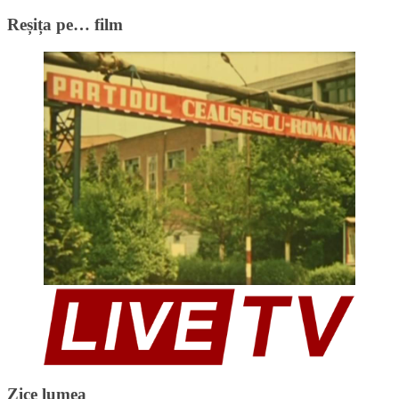
Reșița pe… film
Zice lumea