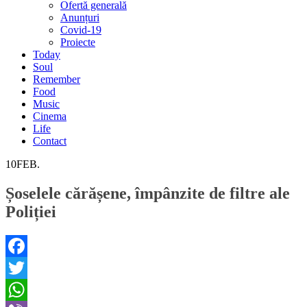
Ofertă generală
Anunțuri
Covid-19
Proiecte
Today
Soul
Remember
Food
Music
Cinema
Life
Contact
10
FEB.
Șoselele cărășene, împânzite de filtre ale
Poliției
Facebook
Twitter