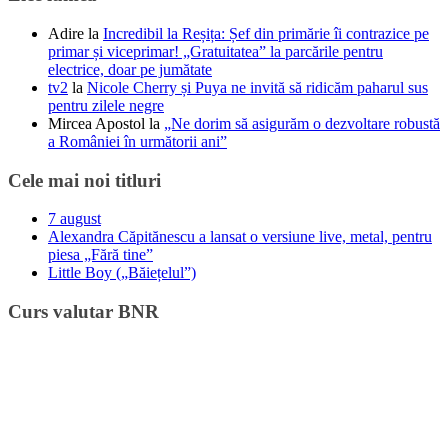
Adire
la
Incredibil la Reșița: Șef din primărie îi contrazice pe
primar și viceprimar! „Gratuitatea” la parcările pentru
electrice, doar pe jumătate
tv2
la
Nicole Cherry și Puya ne invită să ridicăm paharul sus
pentru zilele negre
Mircea Apostol
la
„Ne dorim să asigurăm o dezvoltare robustă
a României în următorii ani”
Cele mai noi titluri
7 august
Alexandra Căpitănescu a lansat o versiune live, metal, pentru
piesa „Fără tine”
Little Boy („Băiețelul”)
Curs valutar BNR