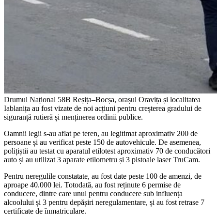
Drumul Național 58B Reșița–Bocșa, orașul Oravița și localitatea
Iablanița au fost vizate de noi acțiuni pentru creșterea gradului de
siguranță rutieră și menținerea ordinii publice.
Oamnii legii s-au aflat pe teren, au legitimat aproximativ 200 de
persoane și au verificat peste 150 de autovehicule. De asemenea,
polițiștii au testat cu aparatul etilotest aproximativ 70 de conducători
auto și au utilizat 3 aparate etilometru și 3 pistoale laser TruCam.
Pentru neregulile constatate, au fost date peste 100 de amenzi, de
aproape 40.000 lei. Totodată, au fost reținute 6 permise de
conducere, dintre care unul pentru conducere sub influența
alcoolului și 3 pentru depășiri neregulamentare, și au fost retrase 7
certificate de înmatriculare.