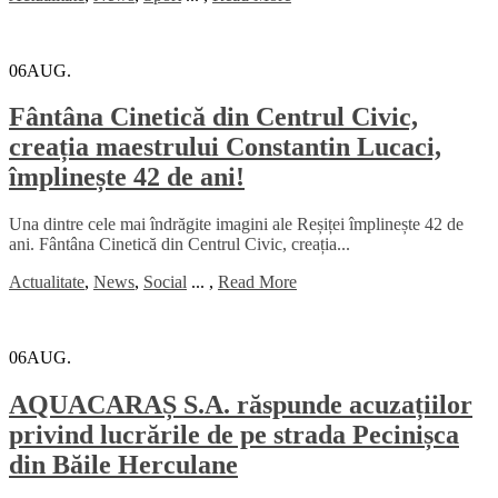
06
AUG.
Fântâna Cinetică din Centrul Civic,
creația maestrului Constantin Lucaci,
împlinește 42 de ani!
Una dintre cele mai îndrăgite imagini ale Reșiței împlinește 42 de
ani. Fântâna Cinetică din Centrul Civic, creația...
Actualitate
,
News
,
Social
...
,
Read More
06
AUG.
AQUACARAȘ S.A. răspunde acuzațiilor
privind lucrările de pe strada Pecinișca
din Băile Herculane