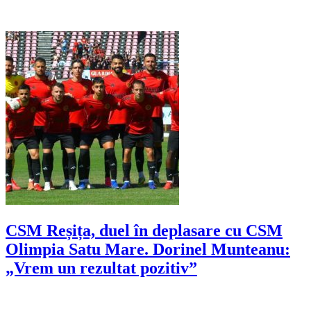
CSM Reșița, duel în deplasare cu CSM
Olimpia Satu Mare. Dorinel Munteanu:
„Vrem un rezultat pozitiv”