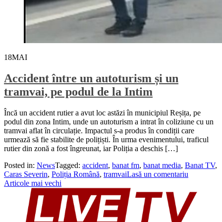
18
MAI
Accident între un autoturism și un
tramvai, pe podul de la Intim
Încă un accident rutier a avut loc astăzi în municipiul Reșița, pe
podul din zona Intim, unde un autoturism a intrat în coliziune cu un
tramvai aflat în circulație. Impactul s-a produs în condiții care
urmează să fie stabilite de polițiști. În urma evenimentului, traficul
rutier din zonă a fost îngreunat, iar Poliția a deschis […]
Posted in:
News
Tagged:
accident
,
banat fm
,
banat media
,
Banat TV
,
Caras Severin
,
Poliția Română
,
tramvai
Lasă un comentariu
Navigare
Articole mai vechi
în
articole