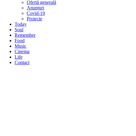
Ofertă generală
Anunțuri
Covid-19
Proiecte
Today
Soul
Remember
Food
Music
Cinema
Life
Contact