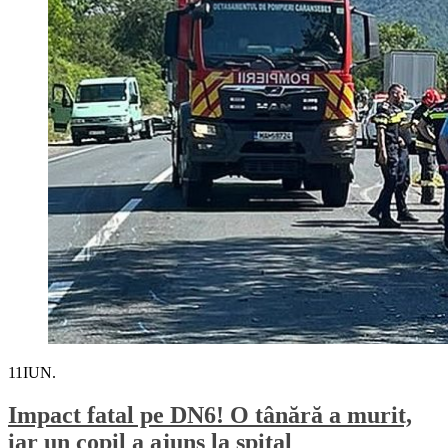
11
IUN.
Impact fatal pe DN6! O tânără a murit,
iar un copil a ajuns la spital