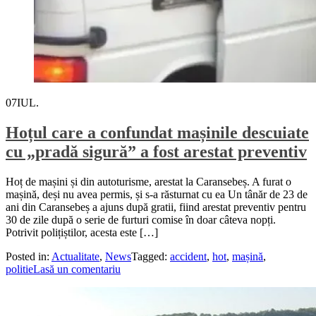
07
IUL.
Hoțul care a confundat mașinile descuiate
cu „pradă sigură” a fost arestat preventiv
Hoț de mașini și din autoturisme, arestat la Caransebeș. A furat o
mașină, deși nu avea permis, și s-a răsturnat cu ea Un tânăr de 23 de
ani din Caransebeș a ajuns după gratii, fiind arestat preventiv pentru
30 de zile după o serie de furturi comise în doar câteva nopți.
Potrivit polițiștilor, acesta este […]
Posted in:
Actualitate
,
News
Tagged:
accident
,
hot
,
mașină
,
politie
Lasă un comentariu