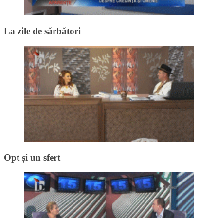
La zile de sărbători
Opt și un sfert