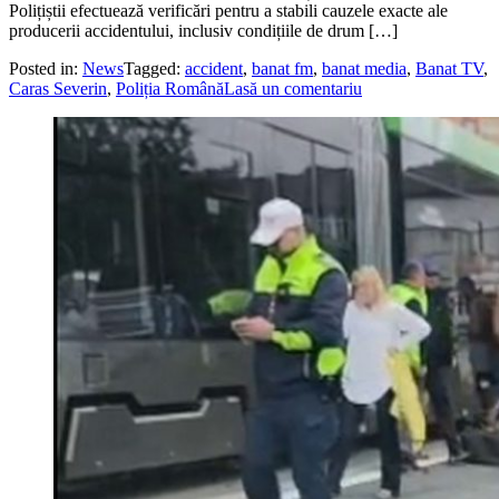
Polițiștii efectuează verificări pentru a stabili cauzele exacte ale
producerii accidentului, inclusiv condițiile de drum […]
Posted in:
News
Tagged:
accident
,
banat fm
,
banat media
,
Banat TV
,
Caras Severin
,
Poliția Română
Lasă un comentariu