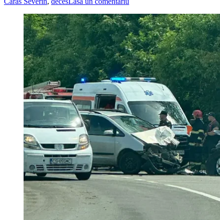
Caras Severin
,
deces
Lasă un comentariu