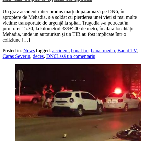
Un grav accident rutier produs marți după-amiază pe DN6, în
apropiere de Mehadia, s-a soldat cu pierderea unei vieți și mai multe
victime transportate de urgență la spital. Tragedia s-a petrecut în
jurul orei 15:30, la kilometrul 389+500 de metri, în afara localității
Mehadia, unde un autoturism și un TIR au fost implicate într-o
coliziune […]
Posted in:
News
Tagged:
accident
,
banat fm
,
banat media
,
Banat TV
,
Caras Severin
,
deces
,
DN6
Lasă un comentariu