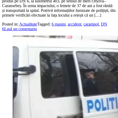
produs pe DN 6, la kilometrul 403, pe sensul de mers Orșova–
Caransebeș. În urma impactului, o femeie de 37 de ani a fost rănită
și transportată la spital. Potrivit informațiilor furnizate de polițiști, din
primele verificări efectuate la fața locului a reieșit că un […]
Posted in:
Actualitate
Tagged:
6 masini
,
accident
,
carampol
,
DN
6
Lasă un comentariu