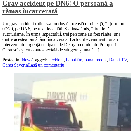
Grav accident pe DN6! O persoană a
rămas încarcerată
Un grav accident rutier s-a produs în această dimineață, în jurul orei
07:20, pe DN6, pe raza localității Slatina-Timiș, între două
autoturisme. În urma impactului, trei persoane au fost rănite, una
dintre acestea rămânând încarcerată. La locul evenimentului au
intervenit de urgență echipaje ale Detașamentului de Pompieri
Caransebeș, cu o autospecială de stingere și una […]
Posted in:
News
Tagged:
accident
,
banat fm
,
banat media
,
Banat TV
,
Caras Severin
Lasă un comentariu