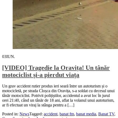
03
IUN.
[VIDEO] Tragedie la Oravița! Un tânăr
motociclist și-a pierdut viața
Un grav accident rutier produs ieri seară între un autoturism și o
motocicletă, pe strada Cloșca din Oravița, s-a soldat cu decesul unui
tânăr motociclist. Potrivit polițiștilor, accidentul a avut loc în jurul
orei 21:40, când un tânăr de 18 ani, aflat la volanul unui autoturism,
ar fi efectuat un viraj la stânga pentru a […]
Posted in:
News
Tagged:
accident
,
banat fm
,
banat media
,
Banat TV
,