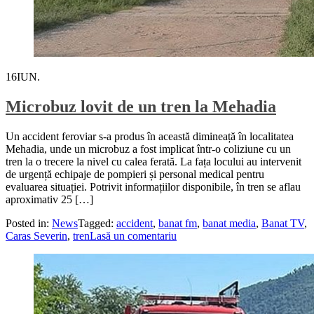
16
IUN.
Microbuz lovit de un tren la Mehadia
Un accident feroviar s-a produs în această dimineață în localitatea
Mehadia, unde un microbuz a fost implicat într-o coliziune cu un
tren la o trecere la nivel cu calea ferată. La fața locului au intervenit
de urgență echipaje de pompieri și personal medical pentru
evaluarea situației. Potrivit informațiilor disponibile, în tren se aflau
aproximativ 25 […]
Posted in:
News
Tagged:
accident
,
banat fm
,
banat media
,
Banat TV
,
Caras Severin
,
tren
Lasă un comentariu