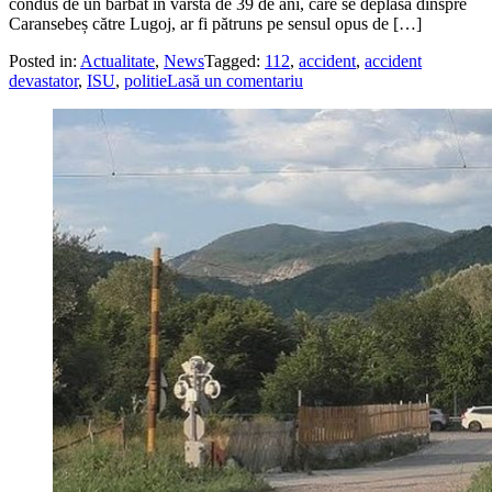
condus de un bărbat în vârstă de 39 de ani, care se deplasa dinspre
Caransebeș către Lugoj, ar fi pătruns pe sensul opus de […]
Posted in:
Actualitate
,
News
Tagged:
112
,
accident
,
accident
devastator
,
ISU
,
politie
Lasă un comentariu