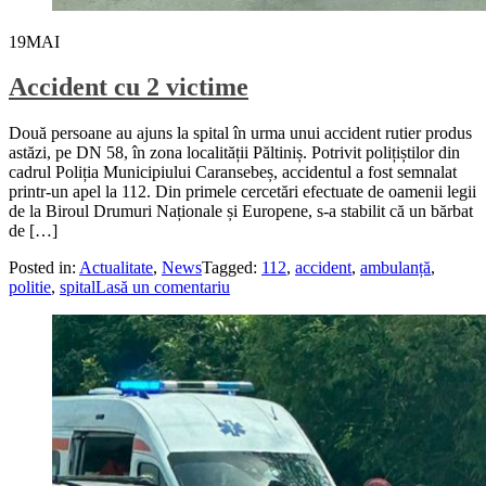
19
MAI
Accident cu 2 victime
Două persoane au ajuns la spital în urma unui accident rutier produs
astăzi, pe DN 58, în zona localității Păltiniș. Potrivit polițiștilor din
cadrul Poliția Municipiului Caransebeș, accidentul a fost semnalat
printr-un apel la 112. Din primele cercetări efectuate de oamenii legii
de la Biroul Drumuri Naționale și Europene, s-a stabilit că un bărbat
de […]
Posted in:
Actualitate
,
News
Tagged:
112
,
accident
,
ambulanță
,
politie
,
spital
Lasă un comentariu