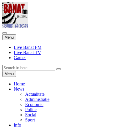
Skip
Menu
to
content
Live Banat FM
Live Banat TV
Games
Search
for:
Skip
Menu
to
content
Home
News
Actualitate
Administratie
Economic
Politic
Social
Sport
Info