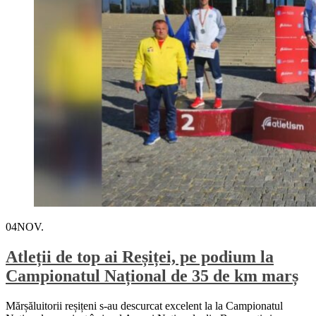
04
NOV.
Atleții de top ai Reșiței, pe podium la
Campionatul Național de 35 de km marș
Mărșăluitorii reșițeni s-au descurcat excelent la la Campionatul