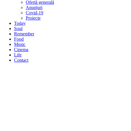
Ofertă generală
Anunțuri
Covid-19
Proiecte
Today
Soul
Remember
Food
Music
Cinema
Life
Contact