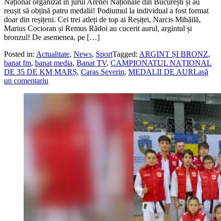
Național organizat în jurul Arenei Naționale din București și au
reușit să obțină patru medalii! Podiumul la individual a fost format
doar din reșițeni. Cei trei atleți de top ai Reșiței, Narcis Mihăilă,
Marius Cocioran și Remus Rădoi au cucerit aurul, argintul și
bronzul! De asemenea, pe […]
Posted in:
Actualitate
,
News
,
Sport
Tagged:
ARGINT ȘI BRONZ
,
banat fm
,
banat media
,
Banat TV
,
CAMPIONATUL NAȚIONAL
DE 35 DE KM MARȘ
,
Caras Severin
,
MEDALII DE AUR
Lasă
un comentariu