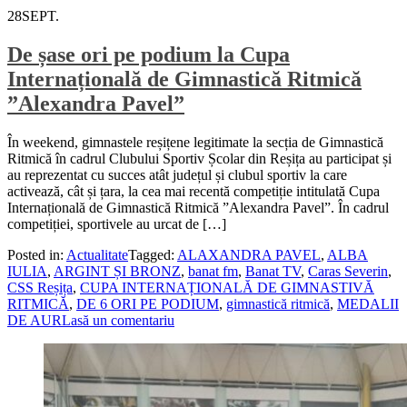
28
SEPT.
De șase ori pe podium la Cupa
Internațională de Gimnastică Ritmică
”Alexandra Pavel”
În weekend, gimnastele reșițene legitimate la secția de Gimnastică
Ritmică în cadrul Clubului Sportiv Școlar din Reșița au participat și
au reprezentat cu succes atât județul și clubul sportiv la care
activează, cât și țara, la cea mai recentă competiție intitulată Cupa
Internațională de Gimnastică Ritmică ”Alexandra Pavel”. În cadrul
competiției, sportivele au urcat de […]
Posted in:
Actualitate
Tagged:
ALAXANDRA PAVEL
,
ALBA
IULIA
,
ARGINT ȘI BRONZ
,
banat fm
,
Banat TV
,
Caras Severin
,
CSS Reșița
,
CUPA INTERNAȚIONALĂ DE GIMNASTIVĂ
RITMICĂ
,
DE 6 ORI PE PODIUM
,
gimnastică ritmică
,
MEDALII
DE AUR
Lasă un comentariu