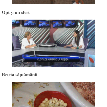
Opt și un sfert
Rețeta săptămânii