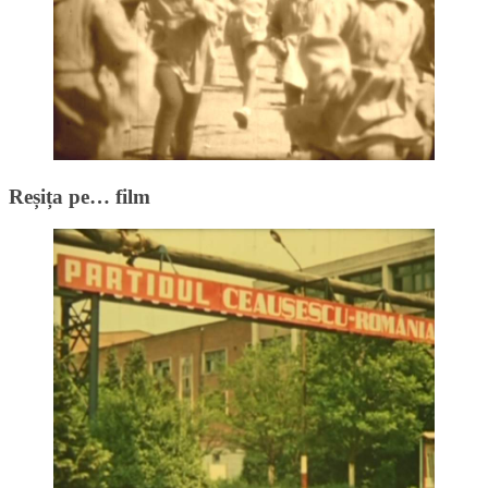
Reșița pe… film