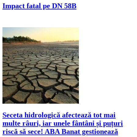
Impact fatal pe DN 58B
Seceta hidrologică afectează tot mai
multe râuri, iar unele fântâni și puțuri
riscă să sece! ABA Banat gestionează