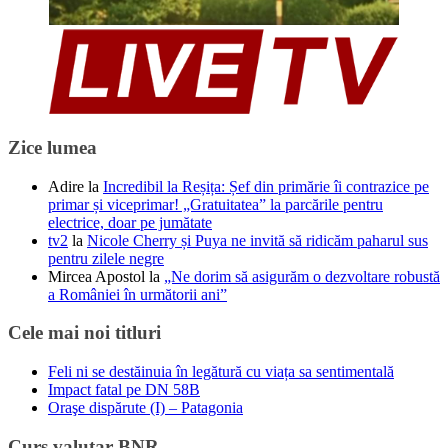
Zice lumea
Adire
la
Incredibil la Reșița: Șef din primărie îi contrazice pe
primar și viceprimar! „Gratuitatea” la parcările pentru
electrice, doar pe jumătate
tv2
la
Nicole Cherry și Puya ne invită să ridicăm paharul sus
pentru zilele negre
Mircea Apostol
la
„Ne dorim să asigurăm o dezvoltare robustă
a României în următorii ani”
Cele mai noi titluri
Feli ni se destăinuia în legătură cu viața sa sentimentală
Impact fatal pe DN 58B
Oraşe dispărute (I) – Patagonia
Curs valutar BNR