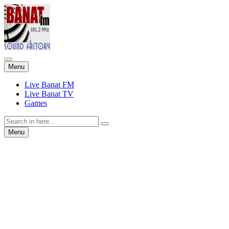
Skip
Menu
to
content
Live Banat FM
Live Banat TV
Games
Search
for:
Skip
Menu
to
content