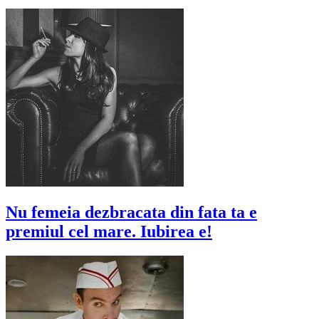
Nu femeia dezbracata din fata ta e
premiul cel mare. Iubirea e!