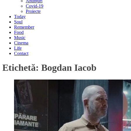
Anunțuri
Covid-19
Proiecte
Today
Soul
Remember
Food
Music
Cinema
Life
Contact
Etichetă:
Bogdan Iacob