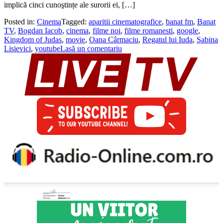
implică cinci cunoştințe ale surorii ei, […]
Posted in:
Cinema
Tagged:
aparitii cinematografice
,
banat fm
,
Banat
TV
,
Bogdan Iacob
,
cinema
,
filme noi
,
filme romanesti
,
google
,
Kingdom of Judas
,
movie
,
Oana Cârmaciu
,
Regatul lui Iuda
,
Sabina
Lisievici
,
youtube
Lasă un comentariu