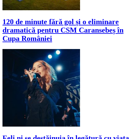
120 de minute fără gol și o eliminare
dramatică pentru CSM Caransebeș în
Cupa României
Feli ni se destăinuia în legătură cu viața